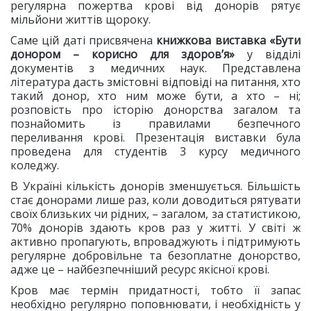
регулярна пожертва крові від донорів рятує
мільйони життів щороку.
Саме цій даті присвячена
книжкова виставка «Бути
донором – корисно для здоров’я»
у відділі
документів з медичних наук. Представлена
література дасть змістовні відповіді на питання, хто
такий донор, хто ним може бути, а хто – ні;
розповість про історію донорства загалом та
познайомить із правилами безпечного
переливання крові. Презентація виставки була
проведена для студентів 3 курсу медичного
коледжу.
В Україні кількість донорів зменшується. Більшість
стає донорами лише раз, коли доводиться рятувати
своїх близьких чи рідних, – загалом, за статистикою,
70% донорів здають кров раз у житті. У світі ж
активно пропагують, впроваджують і підтримують
регулярне добровільне та безоплатне донорство,
адже це – найбезпечніший ресурс якісної крові.
Кров має термін придатності, тобто її запас
необхідно регулярно поповнювати, і необхідність у