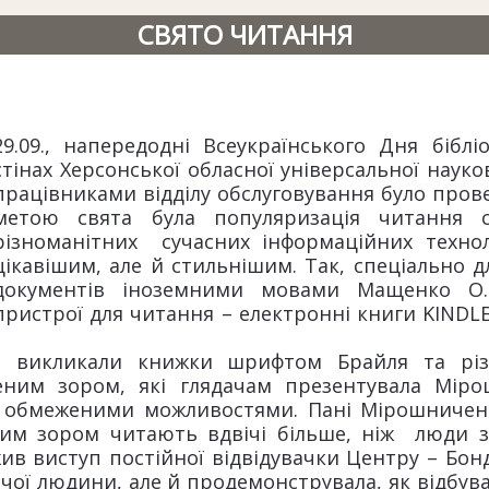
СВЯТО ЧИТАННЯ
29.09., напередодні Всеукраїнського Дня біблі
стінах Херсонської обласної універсальної науко
працівниками відділу обслуговування було про
метою свята була популяризація читання 
різноманітних сучасних інформаційних технол
цікавішим, але й стильнішим. Так, спеціально дл
документів іноземними мовами Мащенко О.О
пристрої для читання – електронні книги KINDLE
в викликали книжки шрифтом Брайля та різн
еним зором, які глядачам презентувала Міро
з обмеженими можливостями. Пані Мірошниченк
им зором читають вдвічі більше, ніж люди 
в виступ постійної відвідувачки Центру – Бонда
чої людини, але й продемонструвала, як відбув