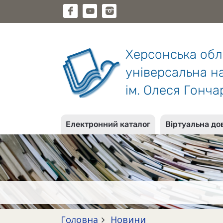
Херсонська об
універсальна на
ім. Олеся Гонча
Електронний каталог
Віртуальна до
Головна
Новини