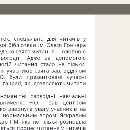
отек, спеціально для читачів у
вої бібліотеки ім. Олеся Гончара
ведено свято читання. Головною
сьогодні. Адже за допомогою
огій читання стало не тільки
я учасників свята зав. відділом
. були презентовані сучасні
 та Ipad, які дозволяють читати
оманітні своєрідні навчальні
шниченко Н.О. – зав. центром
о звернула увагу учасників на
з нормальним зором. Яскравим
р Г.М, яка не тільки розповіла
ається процес читання у читачів