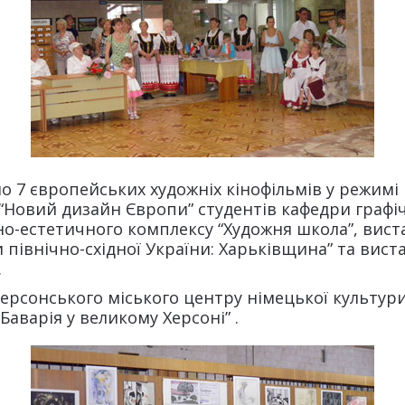
но 7 європейських художніх кінофільмів у режимі
кт “Новий дизайн Європи” студентів кафедри граф
о-естетичного комплексу “Художня школа”, виста
північно-східної України: Харьківщина” та виста
.
Херсонського міського центру німецької культур
аварія у великому Херсоні” .