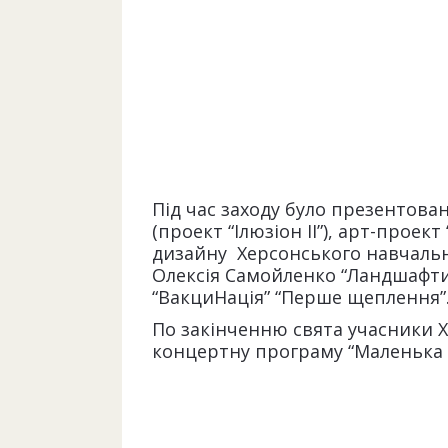
Під час заходу було презентова
(проект “Ілюзіон ІІ”), арт-прое
дизайну Херсонського навчальн
Олексія Самойленко “Ландшафти 
“ВакциНація” “Перше щеплення”
По закінченню свята учасники 
концертну програму “Маленька Б