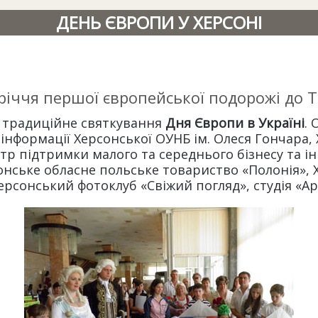
ДЕНЬ ЄВРОПИ У ХЕРСОНІ
річчя першої європейської подорожі до Т
ь традиційне святкування
Дня Європи в Україні
.
інформації Херсонської ОУНБ ім. Олеся Гончара,
р підтримки малого та середнього бізнесу та і
онське обласне польське товариство «Полонія», 
ерсонський фотоклуб «Свіжий погляд», студія «Ар