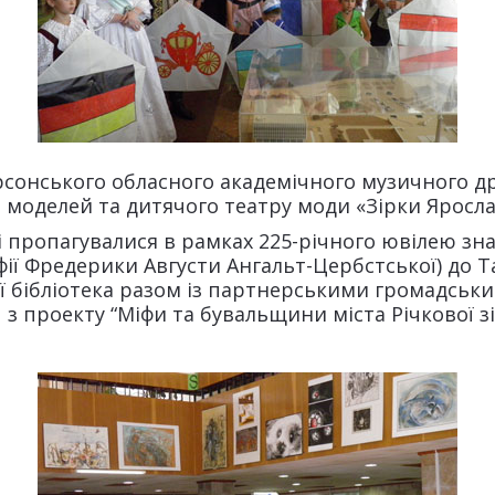
ерсонського обласного академічного музичного д
 моделей та дитячого театру моди «Зірки Яросла
і пропагувалися в рамках 225-річного ювілею зн
фії Фредерики Августи Ангальт-Цербстської) до Та
ї бібліотека разом із партнерськими громадськ
 з проекту “Міфи та бувальщини міста Річкової з