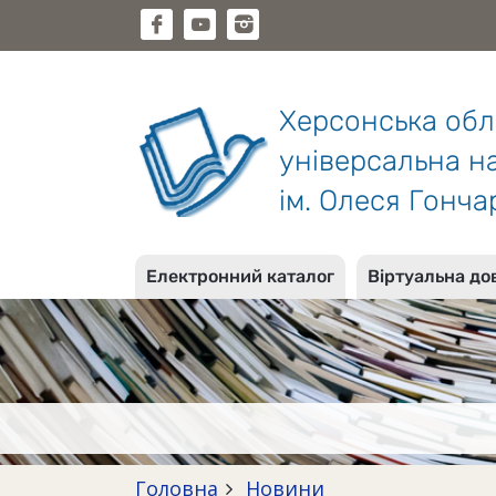
Херсонська об
універсальна на
ім. Олеся Гонча
Електронний каталог
Віртуальна до
Головна
Новини