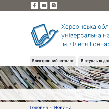
Херсонська об
універсальна на
ім. Олеся Гонча
Електронний каталог
Віртуальна до
Головна
Новини