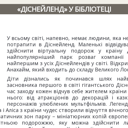
«ДІСНЕЙЛЕНД» У БІБЛІОТЕЦІ
У всьому світі, напевно, немає людини, яка не
потрапити в Діснейленд. Маленькі відвідув
здійснити віртуальну подорож у країну 
найпопулярніший парк розваг компанії
найпершим з усіх Діснейлендів у світі. Відкри
Анахайм, який входить до складу Великого Ло
Діти дізнались як починався шлях найв
засновника першого в світі гігантського Дісн
час заходу кожен відчув себе жителем країни 
нього: від атракціонів до декорацій і каз
персонажів улюблених мультфільмів. Леген
 і Аліса з країни чудес створили відчуття вічного
ематичних зон парку – мініатюрних копій європе
ітньою подорожжю, яку можна здійснити л