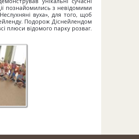
емонстрував унікальні сучасні
ації познайомились з невідомими
еслухняні вуха», для того, щоб
снейленду. Подорож Діснейлендом
сі плюси відомого парку розваг.