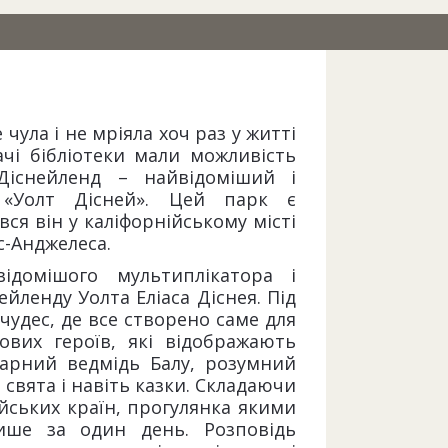
 чула і не мріяла хоч раз у житті
ачі бібліотеки мали можливість
Діснейленд – найвідоміший і
 «Уолт Дісней». Цей парк є
вся він у каліфорнійському місті
с-Анджелеса.
ідомішого мультиплікатора і
ейленду Уолта Еліаса Діснея. Під
чудес, де все створено саме для
кових героїв, які відображають
дарний ведмідь Балу, розумний
 свята і навіть казки. Складаючи
йських країн, прогулянка якими
ише за один день. Розповідь