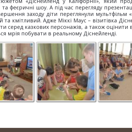
южетом «Діснейленд у Каліфорнії», який прод
 та феєричні шоу. А під час перегляду презент
вершення заходу діти переглянули мультфільм «Н
ий та кмітливий. Адже Міккі Маус – візитівка Ді
ти серед казкових персонажів, а також оцінити в
ься мрія побувати в реальному Діснейленді.
ємо таємниці
Складаємо мапу
Слухаємо про
снейленд"
Діснейленду
Діснейленд