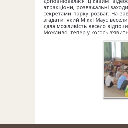
доповнювалася цікавим відеос
атракціони, розважальні заходи
секретами парку розваг. На за
згадати, який Міккі Маус весел
дала можливість весело відпочи
Можливо, тепер у когось з’явит
Розкрива
парку "Ді