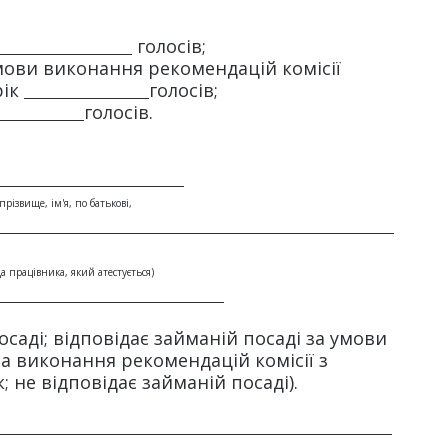
голосів;
умови виконання рекомендацій комісії
рік
голосів;
голосів.
(прізвище, ім'я, по батькові,
а працівника, який атестується)
осаді; відповідає займаній посаді за умови
та виконання рекомендацій комісії з
 не відповідає займаній посаді).