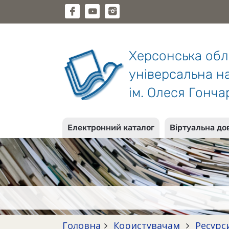
Херсонська об
універсальна на
ім. Олеся Гонча
Електронний каталог
Віртуальна до
Головна
Користувачам
Ресурс