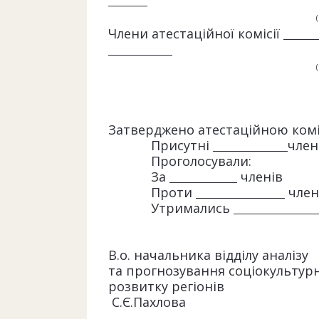
Члени атестаційної комісії
Затверджено атестаційною ком
Присутні
член
Проголосували:
За
членів
Проти
член
Утримались
В.о. начальника відділу аналізу
та прогнозування соціокультур
розвитку регіонів
С.Є.Пахлова