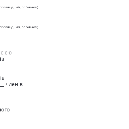
(прізвище, ім'я, по батькові)
(прізвище, ім'я, по батькові)
ісією
ів
ів
членів
ного