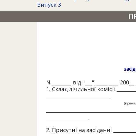
Випуск 3
П
засід
N ________ від "___"__________ 200__
1. Склад лічильної комісії
(прізвищ
2. Присутні на засіданні