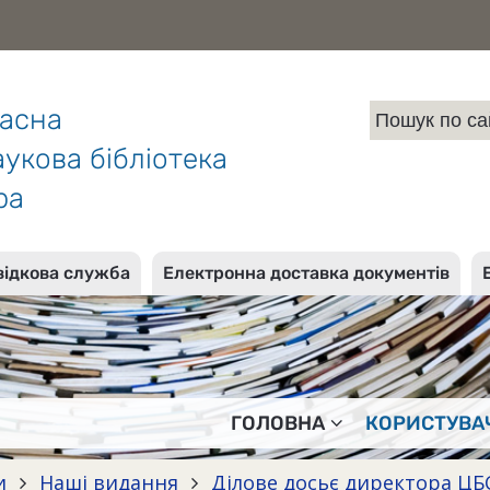
ласна
укова бібліотека
ра
відкова служба
Електронна доставка документів
ГОЛОВНА
КОРИСТУВА
и
Наші видання
Ділове досьє директора Ц