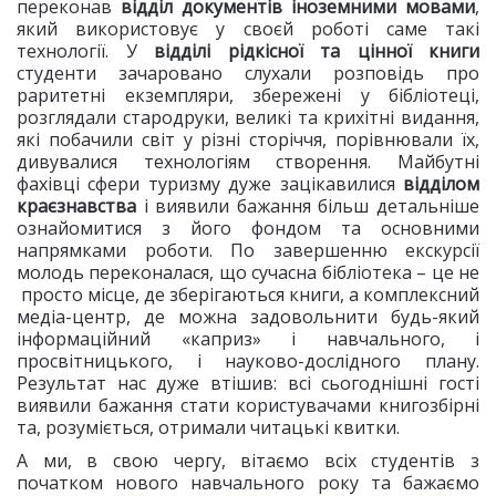
переконав
відділ документів іноземними мовами
,
який використовує у своєй роботі саме такі
технології. У
відділі рідкісної та цінної книги
студенти зачаровано слухали розповідь про
раритетні екземпляри, збережені у бібліотеці,
розглядали стародруки, великі та крихітні видання,
які побачили світ у різні сторіччя, порівнювали їх,
дивувалися технологіям створення. Майбутні
фахівці сфери туризму дуже зацікавилися
відділом
краєзнавства
і виявили бажання більш детальніше
ознайомитися з його фондом та основними
напрямками роботи. По завершенню екскурсії
молодь переконалася, що сучасна бібліотека – це не
просто місце, де зберігаються книги, а комплексний
медіа-центр, де можна задовольнити будь-який
інформаційний «каприз» і навчального, і
просвітницького, і науково-дослідного плану.
Результат нас дуже втішив: всі сьогоднішні гості
виявили бажання стати користувачами книгозбірні
та, розуміється, отримали читацькі квитки.
А ми, в свою чергу, вітаємо всіх студентів з
початком нового навчального року та бажаємо