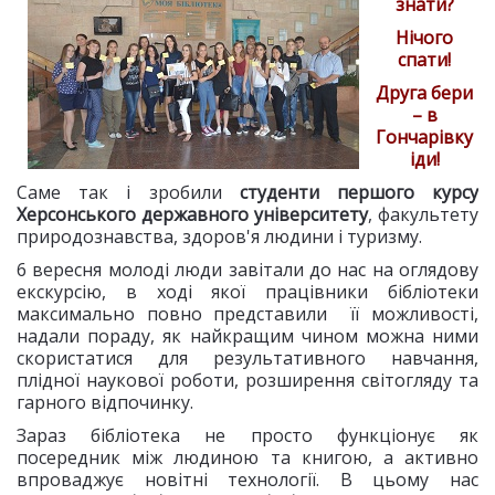
знати?
Нічого
спати!
Друга бери
– в
Гончарівку
іди!
Саме так і зробили
студенти першого курсу
Херсонського державного університету
, факультету
природознавства, здоров'я людини і туризму.
6 вересня молоді люди завітали до нас на оглядову
екскурсію, в ході якої працівники бібліотеки
максимально повно представили її можливості,
надали пораду, як найкращим чином можна ними
скористатися для результативного навчання,
плідної наукової роботи, розширення світогляду та
гарного відпочинку.
Зараз бібліотека не просто функціонує як
посередник між людиною та книгою, а активно
впроваджує новітні технології. В цьому нас