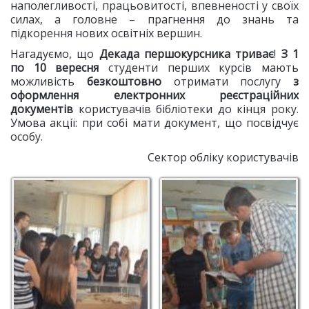
наполегливості, працьовитості, впевненості у своїх
силах, а головне – прагнення до знань та
підкорення нових освітніх вершин.
Нагадуємо, що
Декада першокурсника триває
!
З
1
по 10 вересня
студенти перших курсів мають
можливість
безкоштовно
отримати послугу
з
оформлення електронних реєстраційних
документів
користувачів бібліотеки до кінця року.
Умова акції: при собі мати документ, що посвідчує
особу.
Сектор обліку користувачів
Слухаємо історію
Шукаємо відповідь на
бібліотеки
запитання