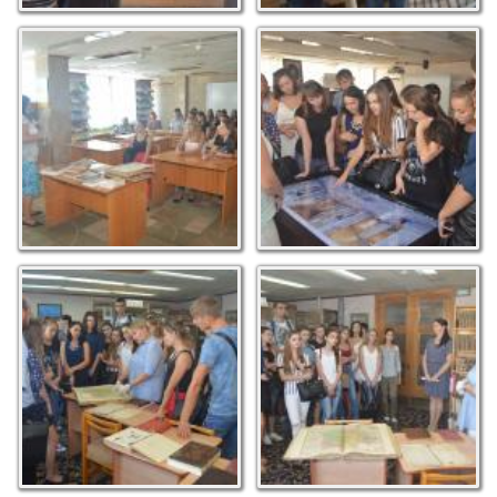
У відділі краєзнавства
Подорожуємо
віртуально
Раритетні фонди
У музеї книги