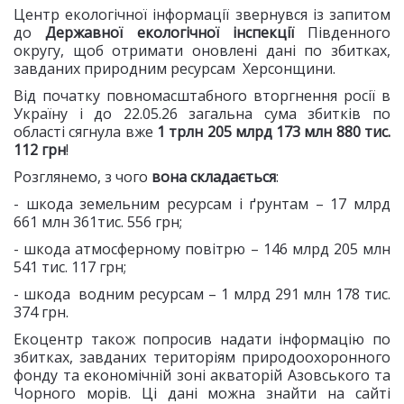
Центр екологічної інформації звернувся із запитом
до
Державної екологічної інспекції
Південного
округу, щоб отримати оновлені дані по збитках,
завданих природним ресурсам Херсонщини.
Від початку повномасштабного вторгнення росії в
Україну і до 22.05.26 загальна сума збитків по
області сягнула вже
1 трлн 205 млрд 173 млн 880 тис.
112 грн
!
Розглянемо, з чого
вона складається
:
- шкода земельним ресурсам і ґрунтам – 17 млрд
661 млн 361тис. 556 грн;
- шкода атмосферному повітрю – 146 млрд 205 млн
541 тис. 117 грн;
- шкода водним ресурсам – 1 млрд 291 млн 178 тис.
374 грн.
Екоцентр також попросив надати інформацію по
збитках, завданих територіям природоохоронного
фонду та економічній зоні акваторій Азовського та
Чорного морів. Ці дані можна знайти на сайті