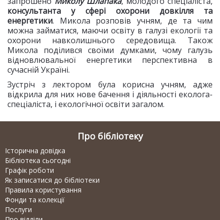
запрошено
Миколу Шлапака
, молодого спеціаліста,
консультанта у сфері охорони довкілля та
енергетики
. Микола розповів учням, де та чим
можна займатися, маючи освіту в галузі екології та
охорони навколишнього середовища. Також
Микола поділився своїми думками, чому галузь
відновлювальної енергетики перспективна в
сучасній Україні.
Зустріч з лектором була корисна учням, адже
відкрила для них нове бачення і діяльності еколога-
спеціаліста, і екологічної освіти загалом.
Про бібліотеку
Історична довідка
Бібліотека сьогодні
Графік роботи
Як записатися до бібліотеки
Правила користування
Фонди та колекції
Послуги
Про відділи