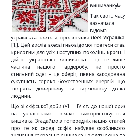
вишиванку!»
Так свого часу
зазначала
відома
українська поетеса, просвітянка
Леся Українка
.
[1.]. Цей вислів всесвітньовідомої поетеси став
крилатим для усіх наступних поколінь краян. І
дійсно українська вишиванка – це не лише
частина нашого гардеробу, не просто
стильний одяг – це оберіг, певна закодована
сукупність сорока божественних енергій, що
творять довершену та гармонійну долю
людини.
Ще зі скіфської доби (VII – IV ст. до нашої ери)
на українських землях використовується
вишивка. Згадаймо з попередніх наших статей
про те як серед скіфів набуває особливого
значення сакральна вишивка на одязі воїна та