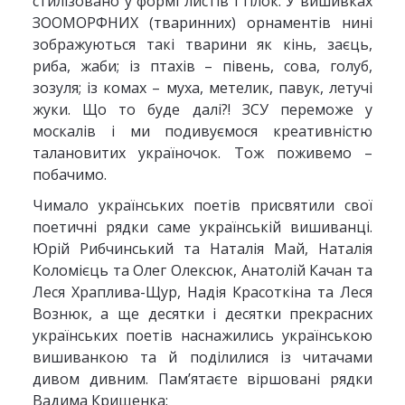
стилізовано у формі листів і гілок. У вишивках
ЗООМОРФНИХ (тваринних) орнаментів нині
зображуються такі тварини як кінь, заєць,
риба, жаби; із птахів – півень, сова, голуб,
зозуля; із комах – муха, метелик, павук, летучі
жуки. Що то буде далі?! ЗСУ переможе у
москалів і ми подивуємося креативністю
талановитих україночок. Тож поживемо –
побачимо.
Чимало українських поетів присвятили свої
поетичні рядки саме українській вишиванці.
Юрій Рибчинський та Наталія Май, Наталія
Коломієць та Олег Олексюк, Анатолій Качан та
Леся Храплива-Щур, Надія Красоткіна та Леся
Вознюк, а ще десятки і десятки прекрасних
українських поетів наснажились українською
вишиванкою та й поділилися із читачами
дивом дивним. Пам’ятаєте віршовані рядки
Вадима Крищенка: