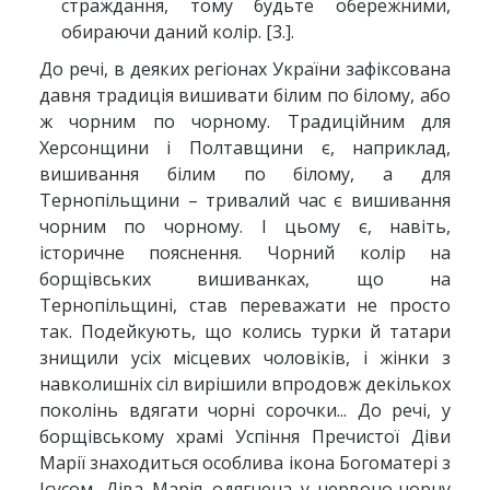
страждання, тому будьте обережними,
обираючи даний колір. [3.].
До речі, в деяких регіонах України зафіксована
давня традиція вишивати білим по білому, або
ж чорним по чорному. Традиційним для
Херсонщини і Полтавщини є, наприклад,
вишивання білим по білому, а для
Тернопільщини – тривалий час є вишивання
чорним по чорному. І цьому є, навіть,
історичне пояснення. Чорний колір на
борщівських вишиванках, що на
Тернопільщині, став переважати не просто
так. Подейкують, що колись турки й татари
знищили усіх місцевих чоловіків, і жінки з
навколишніх сіл вирішили впродовж декількох
поколінь вдягати чорні сорочки... До речі, у
борщівському храмі Успіння Пречистої Діви
Марії знаходиться особлива ікона Богоматері з
Ісусом. Діва Марія одягнена у червоно-чорну