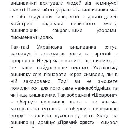
вишиванки врятували людей від неминучої
смерті. Пам’ятаймо: українська вишиванка має
в собі кодування сили, якій з давніх-давен
майстрині надавали величного змісту,
вишиваючи сакральними узорами-
письменами долю.
Так-так! Українська вишиванка рятує,
наснажує і допомагає жити в гармонії з
природою. Не дарма ж кажуть, що вишивка –
це наше найдревніше письмо. Українську
вишивку слід пізнавати через символи, які в
ній закодовано. Тоді ви не зможете
помилитися, для кого саме найнеобхідніша та
чи інша вишиванка. Так зображені
«Шеврони»
– обернуті вершиною вниз – це жіноча,
матеріальна сутність, а обернуті вершиною
вгору – чоловіча, духовна сутність. Якщо на
вишиванці домінує
«Прямий хрест»
– символ