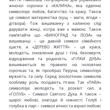
жіночої сорочки є «КАЛИНА», яка одвічно
символізує любов, багатство та красу. Також
це символ материнства (кущ – мати, ягоди –
дітвора). Тож вишиванку з калиною слід
дарувати жінці, котра вже є мамою. Також
пам’ятайте що «ВИНОГРАД та ЛОЗА» на
вишиванці – це давній символ сімейного
щастя, а «ДЕРЕВО ЖИТТЯ» – це краса,
молодість, оновлення душі і тіла, безсмертя,
відродження та родючість. «ГІЛКИ ДУБА»
вишиваються як правило на чоловічих
сорочках та, як прообраз Перуна, символізує
мужність та силу. Серед зоологічних символів
особливу роль посідають птахи. Так «ПАВА»
символізує молодість та розквіт сил, а
«ГОЛУБ» – Символ Святого Духа. А також –
щирої любові, злагоди й ніжності. Голуб і
голубка в парі – символ вічної та вірної любові.