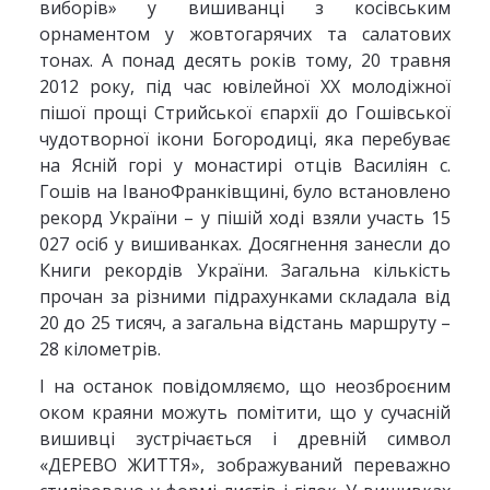
виборів» у вишиванці з косівським
орнаментом у жовтогарячих та салатових
тонах. А понад десять років тому, 20 травня
2012 року, під час ювілейної ХХ молодіжної
пішої прощі Стрийської єпархії до Гошівської
чудотворної ікони Богородиці, яка перебуває
на Ясній горі у монастирі отців Василіян с.
Гошів на ІваноФранківщині, було встановлено
рекорд України – у пішій ході взяли участь 15
027 осіб у вишиванках. Досягнення занесли до
Книги рекордів України. Загальна кількість
прочан за різними підрахунками складала від
20 до 25 тисяч, а загальна відстань маршруту –
28 кілометрів.
І на останок повідомляємо, що неозброєним
оком краяни можуть помітити, що у сучасній
вишивці зустрічається і древній символ
«ДЕРЕВО ЖИТТЯ», зображуваний переважно