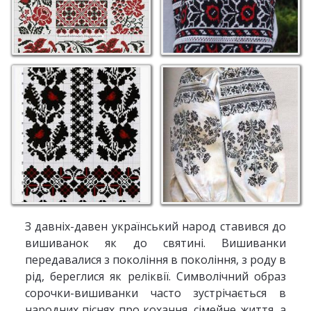
З давніх-давен український народ ставився до
вишиванок як до святині. Вишиванки
передавалися з покоління в покоління, з роду в
рід, береглися як реліквії. Символічний образ
сорочки-вишиванки часто зустрічається в
народних піснях про кохання, сімейне життя, а