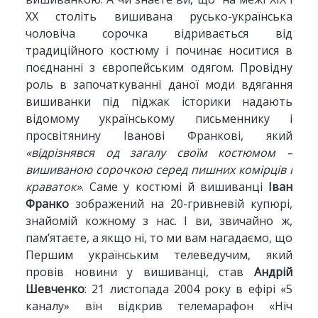
ХХ століть вишивана русько-українська
чоловіча сорочка відривається від
традиційного костюму і починає носитися в
поєднанні з європейським одягом. Провідну
роль в започаткуванні даної моди вдягання
вишиванки під піджак історики надають
відомому українському письменнику і
просвітянину Іванові Франкові, який
«відрізнявся од загалу своїм костюмом –
вишиваною сорочкою серед пишних комірців і
краваток»
. Саме у костюмі й вишиванці
Іван
Франко
зображений на 20-гривневій купюрі,
знайомій кожному з нас. І ви, звичайно ж,
пам’ятаєте, а якщо ні, то ми вам нагадаємо, що
Першим українським телеведучим, який
провів новини у вишиванці, став
Андрій
Шевченко
: 21 листопада 2004 року в ефірі «5
каналу» він відкрив телемарафон «Ніч