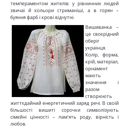
темпераментом жителів: у рівнинних людей
звичаї й кольори стриманіші, а в горян –
буяння фарб і крові відчутні.
Вишиванка –
це своєрідний
оберіг
українця.
Колір, форма,
крій, матеріал,
орнамент
мають
значення і
разом
створюють
життєдайний енергетичний заряд речі. В своїй
більшості вишиті сорочки символізують
сімейні цінності – пам'ять роду, вірність і
любов.