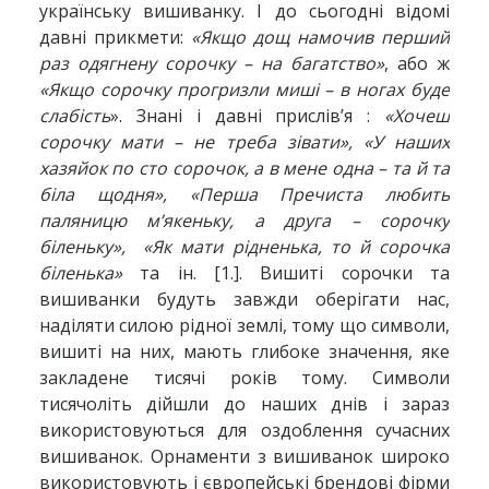
українську вишиванку. І до сьогодні відомі
давні прикмети:
«Якщо дощ намочив перший
раз одягнену сорочку – на багатство»
, або ж
«Якщо сорочку прогризли миші – в ногах буде
слабість
». Знані і давні прислів’я :
«Хочеш
сорочку мати – не треба зівати», «У наших
хазяйок по сто сорочок, а в мене одна – та й та
біла щодня», «Перша Пречиста любить
паляницю м’якеньку, а друга – сорочку
біленьку», «Як мати рідненька, то й сорочка
біленька»
та ін. [1.]. Вишиті сорочки та
вишиванки будуть завжди оберігати нас,
наділяти силою рідної землі, тому що символи,
вишиті на них, мають глибоке значення, яке
закладене тисячі років тому. Символи
тисячоліть дійшли до наших днів і зараз
використовуються для оздоблення сучасних
вишиванок. Орнаменти з вишиванок широко
використовують і європейські брендові фірми