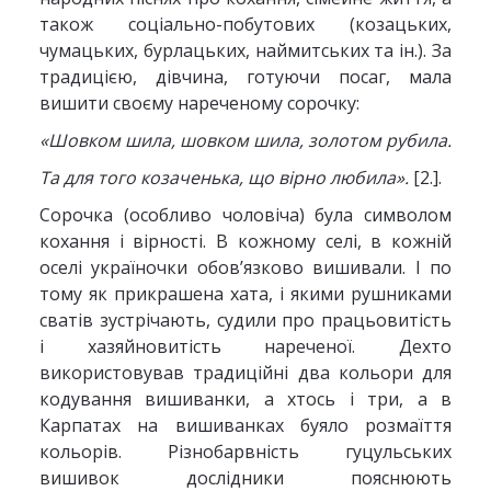
також соціально-побутових (козацьких,
чумацьких, бурлацьких, наймитських та ін.). За
традицією, дівчина, готуючи посаг, мала
вишити своєму нареченому сорочку:
«Шовком шила, шовком шила, золотом рубила.
Та для того козаченька, що вірно любила».
[2.].
Сорочка (особливо чоловіча) була символом
кохання і вірності. В кожному селі, в кожній
оселі україночки обов’язково вишивали. І по
тому як прикрашена хата, і якими рушниками
сватів зустрічають, судили про працьовитість
і хазяйновитість нареченої. Дехто
використовував традиційні два кольори для
кодування вишиванки, а хтось і три, а в
Карпатах на вишиванках буяло розмаїття
кольорів. Різнобарвність гуцульських
вишивок дослідники пояснюють