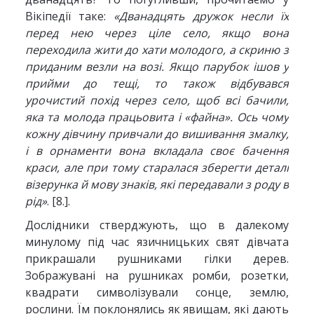
Вікіпедії таке:
«Дванадцять дружок несли їх
перед нею через ціле село, якщо вона
переходила жити до хати молодого, а скриню з
приданим везли на возі. Якщо парубок ішов у
прийми до тещі, то також відбувався
урочистий похід через село, щоб всі бачили,
яка та молода працьовита і «файна». Ось чому
кожну дівчину привчали до вишивання змалку,
і в орнаменти вона вкладала своє бачення
краси, але при тому старалася зберегти деталі
візерунка й мову знаків, які передавали з роду в
рід»
. [8.].
Дослідники стверджують, що в далекому
минулому під час язичницьких свят дівчата
прикрашали рушниками гілки дерев.
Зображувані на рушниках ромби, розетки,
квадрати символізували сонце, землю,
рослини. Їм поклонялись як явищам, які дають