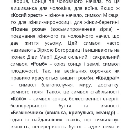
Творця, Сонця та чоловічого начала, то ця
вишиванка для чоловіка, для воїна. Якщо ж
«Косий хрест»
– жіноче начало, символ Місяця,
то для жінки-мироносиці, для жінки-берегині.
«Повна рожа»
(восьмипроменева зірка) –
поєднання жіночого та чоловічого начал, що
дає життя усьому. Цей символ часто
називають Зіркою Богородиці і вишивають на
іконах Діви Марії. Дуже сильний і сакральний
символ.
«Ромб»
– союз сонця і землі, символ
плодючості. Так, на весільних сорочках як
правило красуються вишиті ромби.
«Квадрат»
– символ благополуччя, миру, достатку,
земного поля. Також це символ стабільності.
«Коло»
– символ сонця, божественної енергії,
безперервності буття та вічності.
«Безкінечник» (хвилька, кривулька, меандр)
–
один із найдавніших знаків, що символізує
вічність, неперервність буття – адже нема в