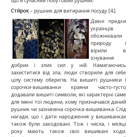
що й сучасний побутовий рушник.
Сти́рок
– рушник для витирання посуду [4.].
Давні предки
українців
обожнювали
природу і
вірили в
існування
добрих і злих сил у ній. Намагаючись
захиститися від зла, люди створили для себе
цілу систему оберегів. На вишиті рушники і
сорочки-вишиванки краяни часто-густо
додавали вишиті символи, які характерні саме
для імені тої людини, кому призначався даний
рушник чи зазначена сорочка-вишиванка. Слід
нагади, що і дати народження у вишиванках
також були закодовані. Тож і числа, і місяці
року мають також свої вишивані коди.