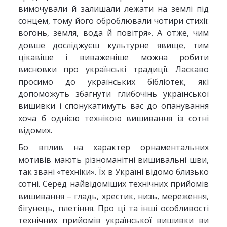
вимочували й залишали лежати на землі під
сонцем, тому його оброблювали чотири стихії:
вогонь, земля, вода й повітря». А отже, чим
довше досліджуєш культурне явище, тим
цікавіше і виваженіше можна робити
висновки про українські традиції. Ласкаво
просимо до українських бібліотек, які
допоможуть збагнути глибочінь української
вишивки і спонукатимуть вас до опанування
хоча б однією технікою вишивання із сотні
відомих.
Бо вплив на характер орнаментальних
мотивів мають різноманітні вишивальні шви,
так звані «техніки». Їх в Україні відомо близько
сотні. Серед найвідоміших технічних прийомів
вишивання – гладь, хрестик, низь, мереження,
бігунець, плетіння. Про ці та інші особливості
технічних прийомів української вишивки ви