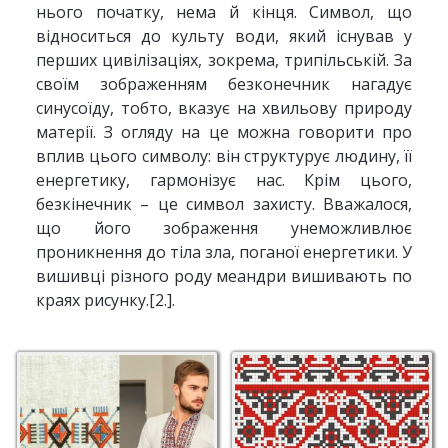
нього початку, нема й кінця. Символ, що
відноситься до культу води, який існував у
перших цивілізаціях, зокрема, трипільській. За
своїм зображенням безконечник нагадує
синусоїду, тобто, вказує на хвильову природу
матерії. З огляду на це можна говорити про
вплив цього символу: він структурує людину, її
енергетику, гармонізує нас. Крім цього,
безкінечник – це символ захисту. Вважалося,
що його зображення унеможливлює
проникнення до тіла зла, поганої енергетики. У
вишивці різного роду меандри вишивають по
краях рисунку.[2.].