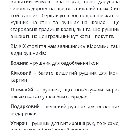
вишитий мамою власноруч, неня дарувала
синові в дорогу на щастя та вдалий шлях. Син
той рушник зберігав усе своє подальше життя.
Рушник на стіні та рушник на іконах – це
стародавня традиція краян, як і та, що рушник
вішають на центральний кут хати – покуття.
Від XIX століття нам залишились відомими такі
види рушників:
Божник
– рушник для оздоблення ікон;
Кілковий
– багато вишитий рушник для ікон,
картин
Плечеви́й
– рушник, що пов'язували через
плече сватам у шлюбних обрядах
Подарковий
– дешевий рушник для весільних
подарунків
Утирач
– рушник для витирання рук, те ж саме,