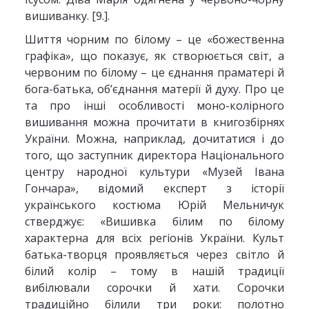
вишиванку. [9.].
Шиття чорним по білому – це «божественна
графіка», що показує, як створюється світ, а
червоним по білому – це єднання праматері й
бога-батька, об’єднання матерії й духу. Про це
та про інші особливості моно-колірного
вишивання можна прочитати в книгозбірнях
України. Можна, наприклад, дочитатися і до
того, що заступник директора Національного
центру народної культури «Музей Івана
Гончара», відомий експерт з історії
українського костюма Юрій Мельничук
стверджує: «Вишивка білим по білому
характерна для всіх регіонів України. Культ
батька-творця проявляється через світло й
білий колір – тому в нашій традиції
вибілювали сорочки й хати. Сорочки
традиційно білили три роки: полотно