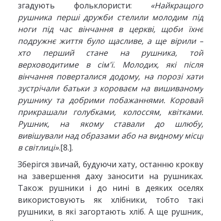
згадують фольклористи:
«Найкращого
рушника перші дружби стелили молодим під
ноги під час вінчання в церкві, щоби їхнє
подружнє життя було щасливе, а ще вірили –
хто перший стане на рушника, той
верховодитиме в сім'ї. Молодих, які після
вінчання поверталися додому, на порозі хати
зустрічали батьки з короваєм на вишиваному
рушнику та добрими побажаннями. Коровай
прикрашали голубками, колоссям, квітками.
Рушник, на якому ставали до шлюбу,
вивішували над образами або на видному місці
в світлиці»
.[8.].
Зберігся звичай, будуючи хату, останню крокву
на завершення даху заносити на рушниках.
Також рушники і до нині в деяких оселях
використовують як хлібники, тобто такі
рушники, в які загортають хліб. А ще рушник,