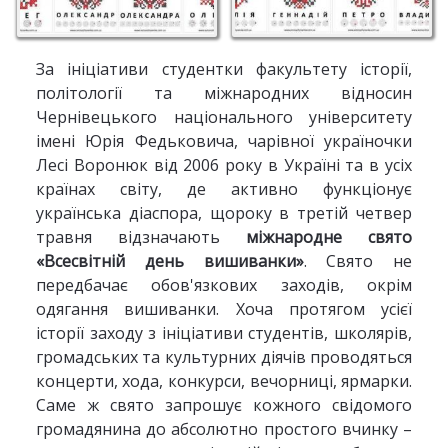
За ініціативи студентки факультету історії,
політології та міжнародних відносин
Чернівецького національного університету
імені Юрія Федьковича, чарівної україночки
Лесі Воронюк від 2006 року в Україні та в усіх
країнах світу, де активно функціонує
українська діаспора, щороку в третій четвер
травня відзначають
міжнародне свято
«Всесвітній день вишиванки»
. Свято не
передбачає обов'язкових заходів, окрім
одягання вишиванки. Хоча протягом усієї
історії заходу з ініціативи студентів, школярів,
громадських та культурних діячів проводяться
концерти, хода, конкурси, вечорниці, ярмарки.
Саме ж свято запрошує кожного свідомого
громадянина до абсолютно простого вчинку –