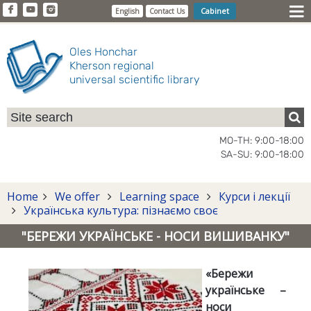
Cabinet
English
Contact Us
Oles Honchar
Kherson regional
universal scientific library
MO-TH: 9:00-18:00
SA-SU: 9:00-18:00
Home
We offer
Learning space
Курси і лекції
Українська культура: пізнаємо своє
"БЕРЕЖИ УКРАЇНСЬКЕ - НОСИ ВИШИВАНКУ"
«Бережи
українське –
носи