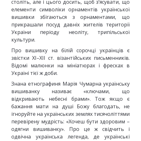
століть, але і цього досить, щоб з’ясувати, що
елементи символіки орнаментів української
вишивки збігаються з орнаментами, що
прикрашали посуд давніх жителів території
України періоду неоліту, трипільської
культури.
Про вишивку на білій сорочці українців є
звістки ХІ–ХІІ ст. візантійських письменників.
Відомі малюнки на мініатюрах і фресках в
Україні тієї ж доби.
Знана етнографиня Марія Чумарна українську
вишиванку називає «ключами, що
відкривають небесні брами». Тож якщо є
бажання мати на душі Божу благодать, не
ігноруйте на українських землях тисячоліттями
перевірену мудрість: «Хочеш бути здоровим –
одягни вишиванку». Про це ж свідчить і
одвічна українська легенда, де українські