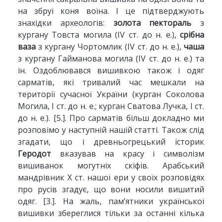
на збруї коня воїна. І це підтверджують
знахідки археологів:
золота пектораль
з
кургану Товста могила (IV ст. до н. е.),
срібна
ваза
з кургану Чортомлик (IV ст. до н. е.),
чаша
з кургану Гайманова могила (IV ст. до н. е.) та
ін. Оздоблювався вишивкою також і одяг
сарматів, які тривалий час мешкали на
території сучасної України (курган Соколова
Могила, І ст. до н. е.; курган Сватова Лучка, І ст.
до н. е.). [5.]. Про сарматів більш докладно ми
розповімо у наступній нашій статті. Також слід
згадати, що і древньогрецький історик
Геродот
вказував на красу і символізм
вишиванок могутніх скіфів. Арабський
мандрівник X ст. нашої ери у своїх розповідях
про русів згадує, що вони носили вишитий
одяг. [3.]. На жаль, пам’ятники української
вишивки збереглися тільки за останні кілька