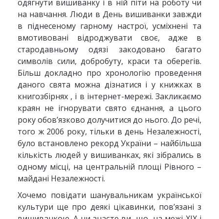
одягнути вишиванку і в ній піти на роботу чи
на навчання. Люди в День вишиванки завжди
в піднесеному гарному настрої, усміхнені та
вмотивовані відроджувати своє, адже в
стародавньому одязі закодовано багато
символів сили, добробуту, краси та оберегів.
Більш докладно про хронологію проведення
даного свята можна дізнатися і у книжках в
книгозбірнях , і в інтернет-мережі. Закликаємо
краян не ігнорувати свято єднання, а цього
року обов’язково долучитися до нього. До речі,
того ж 2006 року, тільки в день Незалежності,
було встановлено рекорд України – найбільша
кількість людей у вишиванках, які зібрались в
одному місці, на центральній площі Рівного –
майдані Незалежності.
Хочемо повідати шанувальникам української
культури ще про деякі цікавинки, пов’язані з
вишиванкою. А чи знаєте ви, що на межі ХІХ і