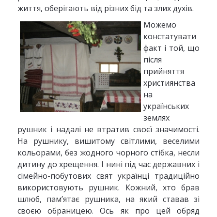
життя, оберігають від різних бід та злих духів.
Можемо
констатувати
факт і той, що
після
прийняття
християнства
на
українських
землях
рушник і надалі не втратив своєї значимості.
На рушнику, вишитому світлими, веселими
кольорами, без жодного чорного стібка, несли
дитину до хрещення. І нині під час державних і
сімейно-побутових свят українці традиційно
використовують рушник. Кожний, хто брав
шлюб, пам’ятає рушника, на який ставав зі
своєю обраницею. Ось як про цей обряд