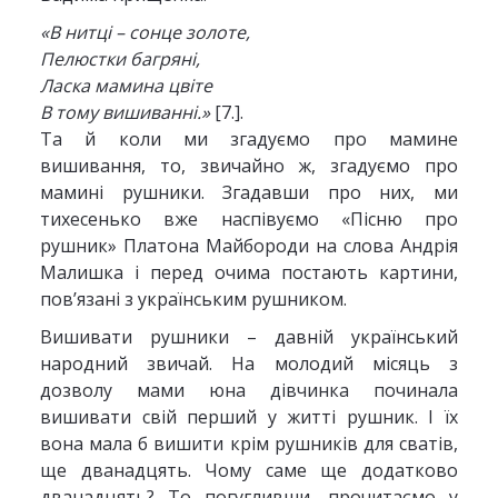
«В нитці – сонце золоте,
Пелюстки багряні,
Ласка мамина цвіте
В тому вишиванні.»
[7.].
Та й коли ми згадуємо про мамине
вишивання, то, звичайно ж, згадуємо про
мамині рушники. Згадавши про них, ми
тихесенько вже наспівуємо «Пісню про
рушник» Платона Майбороди на слова Андрія
Малишка і перед очима постають картини,
пов’язані з українським рушником.
Вишивати рушники – давній український
народний звичай. На молодий місяць з
дозволу мами юна дівчинка починала
вишивати свій перший у житті рушник. І їх
вона мала б вишити крім рушників для сватів,
ще дванадцять. Чому саме ще додатково
дванадцять? То погугливши, прочитаємо у