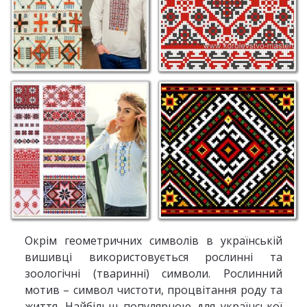
Окрім геометричних символів в українській
вишивці використовується рослинні та
зоологічні (тваринні) символи. Рослинний
мотив – символ чистоти, процвітання роду та
життя. Найбільш популярною для української