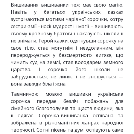
Вишивання вишиванки теж має свою магію.
Навіть у багатьох українських казках
зустрічаються мотиви чарівної сорочки, котру
сестри-змії –носії мудрості і магії – вишивають
своєму кровному братові і наказують ніколи її
не знімати. Герой казки, одягнувши сорочку на
своє тіло, стає могутнім і нездоланним, він
перероджується у безсмертного витязя, що
чинить суд на землі, стає володарем земного
царства. І сорочка його ніколи не
забруднюється, не линяє і не зношується —
вона завжди біла і ясна.
Таємничою мовою вишивки українська
сорочка передає безліч побажань для
сімейного благополуччя та щастя людини, яка
її одягає. Сорочка-вишиванка оспівана та
зображена в різноманітних жанрах народної
творчості. Сотні пісень та дум, оспівують саме