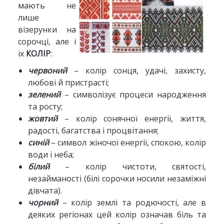
мають не
лише
візерунки на
сорочці, але і
їх
КОЛІР
:
червоний
– колір сонця, удачі, захисту,
любові й пристрасті;
зелений
– символізує процеси народження
та росту;
жовтий
– колір сонячної енергії, життя,
радості, багатства і процвітання;
синій
– символ жіночої енергії, спокою, колір
води і неба;
білий
– колір чистоти, святості,
незайманості (білі сорочки носили незаміжні
дівчата).
чорний
– колір землі та родючості, але в
деяких регіонах цей колір означав біль та