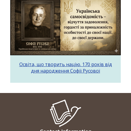
Освіта, що творить націю. 170 років від
дня народження Софії Русової