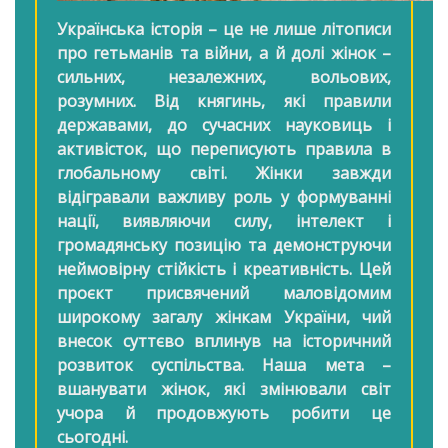
Українська історія – це не лише літописи
про гетьманів та війни, а й долі жінок –
сильних, незалежних, вольових,
розумних. Від княгинь, які правили
державами, до сучасних науковиць і
активісток, що переписують правила в
глобальному світі. Жінки завжди
відігравали важливу роль у формуванні
нації, виявляючи силу, інтелект і
громадянську позицію та демонструючи
неймовірну стійкість і креативність. Цей
проєкт присвячений маловідомим
широкому загалу жінкам України, чий
внесок суттєво вплинув на історичний
розвиток суспільства. Наша мета –
вшанувати жінок, які змінювали світ
учора й продовжують робити це
сьогодні.