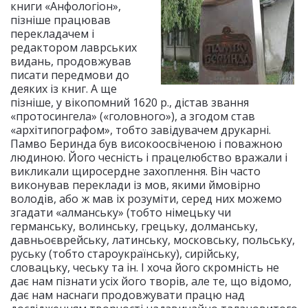
книги «Анфологіон»,
пізніше працював
перекладачем і
редактором лаврських
видань, продовжував
писати передмови до
деяких із книг. А ще
пізніше, у вікопомний 1620 р., дістав звання
«протосингела» («головного»), а згодом став
«архітипографом», тобто завідувачем друкарні.
Памво Беринда був високоосвіченою і поважною
людиною. Його чесність і працелюбство вражали і
викликали щиросердне захоплення. Він часто
виконував переклади із мов, якими ймовірно
володів, або ж мав іх розуміти, серед них можемо
згадати «алманську» (тобто німецьку чи
германську, волинську, грецьку, долманську,
давньоєврейську, латинську, московську, польську,
руську (тобто староукраїнську), сирійську,
словацьку, чеську та ін. І хоча його скромність не
дає нам пізнати усіх його творів, але те, що відомо,
дає нам наснаги продовжувати працю над