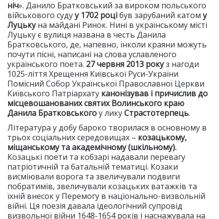
ніч
». Данило Братковський за вироком польського
військового суду
у 1702
році
був зарубаний катом
у
Луцьку
на майдані Ринок. Нині в українському місті
Луцьку є вулиця названа в честь Данила
Братковського, де, напевно, інколи краяни можуть
почути пісні, написані на слова уславленого
українського поета.
27 червня 2013 року
з нагоди
1025-ліття Хрещення Київської Руси-України
Помісний Собор Української Православної Церкви
Київського Патріархату
канонізував і причислив до
місцевошанованих святих Волинського краю
Данила Братковського
у лику
Страстотерпець
.
Література у добу бароко творилася в основному в
трьох соціальних середовищах –
козацькому,
міщанському та академічному (шкільному).
Козацькі поети та кобзарі надавали перевагу
патріотичній та батальній тематиці. Козаки
висміювали ворога та звеличували подвиги
побратимів, звеличували козацьких ватажків та
їхній внесок у Перемогу в національно-визвольній
війні. Ця поезія давала ідеологічний супровід
визвольної війни 1648-1654 років і наснажувала на