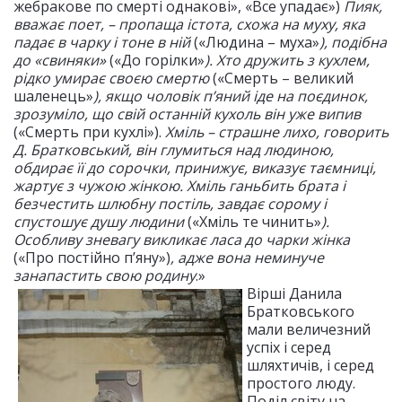
жебракове по смерті однакові», «Все упадає»)
Пияк,
вважає поет, – пропаща істота, схожа на муху, яка
падає в чарку і тоне в ній
(«Людина – муха»
), подібна
до «свиняки»
(«До горілки»
). Хто дружить з кухлем,
рідко умирає своєю смертю
(«Смерть – великий
шаленець»
), якщо чоловік п’яний іде на поєдинок,
зрозуміло, що свій останній кухоль він уже випив
(«Смерть при кухлі»).
Хміль – страшне лихо, говорить
Д. Братковський, він глумиться над людиною,
обдирає її до сорочки, принижує, виказує таємниці,
жартує з чужою жінкою. Хміль ганьбить брата і
безчестить шлюбну постіль, завдає сорому і
спустошує душу людини
(«Хміль те чинить»
).
Особливу зневагу викликає ласа до чарки жінка
(«Про постійно п’яну»)
, адже вона неминуче
занапастить свою родину
.»
Вірші Данила
Братковського
мали величезний
успіх і серед
шляхтичів, і серед
простого люду.
Поділ світу на