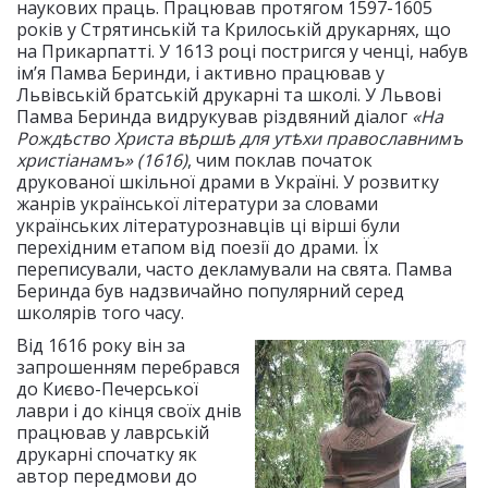
наукових праць. Працював протягом 1597-1605
років у Стрятинській та Крилоській друкарнях, що
на Прикарпатті. У 1613 році постригся у ченці, набув
ім’я Памва Беринди, і активно працював у
Львівській братській друкарні та школі. У Львові
Памва Беринда видрукував різдвяний діалог
«На
Рождѣство Христа вѣршѣ для утѣхи православнимъ
христіанамъ» (1616)
, чим поклав початок
друкованої шкільної драми в Україні. У розвитку
жанрів української літератури за словами
українських літературознавців ці вірші були
перехідним етапом від поезії до драми. Їх
переписували, часто декламували на свята. Памва
Беринда був надзвичайно популярний серед
школярів того часу.
Від 1616 року він за
запрошенням перебрався
до Києво-Печерської
лаври і до кінця своїх днів
працював у лаврській
друкарні спочатку як
автор передмови до