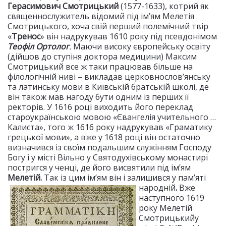
Герасимович Смотрицький
(1577-1633), котрий як
священнослужитель відомий під ім’ям Мелетія
Смотрицького, хоча свій перший полемічний твір
«
Тренос
» він надрукував 1610 року під псевдонімом
Теофіл Ортолог
.
Маючи високу європейську освіту
(дійшов до ступіня доктора медицини) Максим
Смотрицький все ж таки працював більше на
філологічній ниві – викладав церковнослов’янську
та латинську мови в Київській братській школі, де
він також мав нагоду бути одним із перших її
ректорів. У 1616 році виходить його переклад
староукраїнською мовою «Євангелія учительного …
Калиста», того ж 1616 року надрукував «Граматику
грецької мови», а вже у 1618 році він остаточно
визначився із своїм подальшим служінням Господу
Богу і у місті Вільно у Святодухівському монастирі
постригся у ченці, де його висвятили під ім’ям
Мелетій.
Так із цим ім’ям він і залишився у пам’яті
народній
.
Вже
наступного 1619
року Мелетій
Смотрицькийу