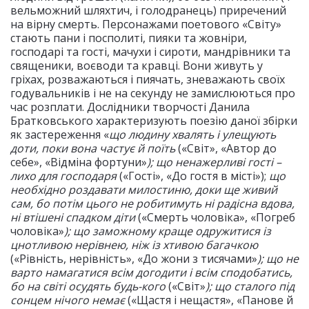
вельможний шляхтич, і голодранець) приречений
на вірну смерть. Персонажами поетового «Світу»
стають пани і посполиті, пияки та жовніри,
господарі та гості, мачухи і сироти, мандрівники та
священики, воєводи та кравці. Вони живуть у
гріхах, розважаються і пиячать, зневажають своїх
годувальників і не на секунду не замислюються про
час розплати. Дослідники творчості Данила
Братковського характеризують поезію даної збірки
як застереження «
що людину хвалять і улещують
доти, поки вона частує й поїть
(«Світ», «Автор до
себе», «Відміна фортуни»
); що ненажерливі гості –
лихо для господаря
(«Гості», «До гостя в місті»);
що
необхідно роздавати милостиню, доки ще живий
сам, бо потім цього не робитимуть ні радісна вдова,
ні втішені спадком діти
(«Смерть чоловіка», «Погреб
чоловіка»
); що заможному краще одружитися із
цнотливою нерівнею, ніж із хтивою багачкою
(«Рівність, нерівність», «До жони з тисячами»
); що не
варто намагатися всім догодити і всім сподобатись,
бо на світі осудять будь-кого
(«Світ»
); що сталого під
сонцем нічого немає
(«Щастя і нещастя», «Панове й