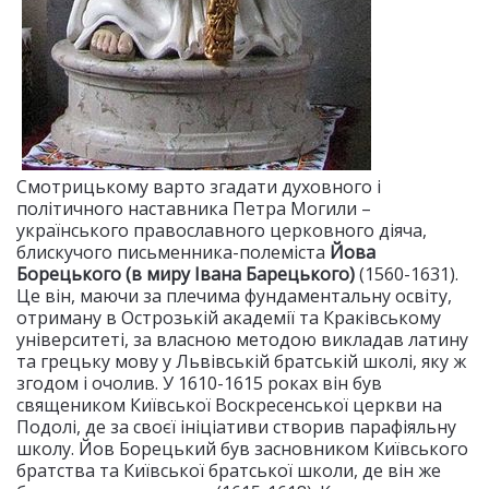
Смотрицькому варто згадати духовного і
політичного наставника Петра Могили –
українського православного церковного діяча,
блискучого письменника-полеміста
Йова
Борецького (в миру Івана Барецького)
(1560-1631).
Це він, маючи за плечима фундаментальну освіту,
отриману в Острозькій академії та Краківському
університеті, за власною методою викладав латину
та грецьку мову у Львівській братській школі, яку ж
згодом і очолив. У 1610-1615 роках він був
священиком Київської Воскресенської церкви на
Подолі, де за своєї ініціативи створив парафіяльну
школу. Йов Борецький був засновником Київського
братства та Київської братської школи, де він же