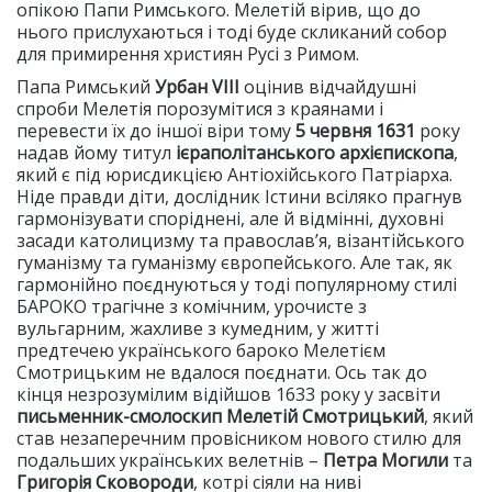
опікою Папи Римського. Мелетій вірив, що до
нього прислухаються і тоді буде скликаний собор
для примирення християн Русі з Римом.
Папа Римський
Урбан
VIII
оцінив відчайдушні
спроби Мелетія порозумітися з краянами і
перевести їх до іншої віри тому
5 червня 1631
року
надав йому титул
ієраполітанського архієпископа
,
який є під юрисдикцією Антіохійського Патріарха.
Ніде правди діти, дослідник Істини всіляко прагнув
гармонізувати споріднені, але й відмінні, духовні
засади католицизму та православ’я, візантійського
гуманізму та гуманізму європейського. Але так, як
гармонійно поєднуються у тоді популярному стилі
БАРОКО трагічне з комічним, урочисте з
вульгарним, жахливе з кумедним, у житті
предтечею українського бароко Мелетієм
Смотрицьким не вдалося поєднати. Ось так до
кінця незрозумілим відійшов 1633 року у засвіти
письменник-смолоскип Мелетій Смотрицький
, який
став незаперечним провісником нового стилю для
подальших українських велетнів –
Петра Могили
та
Григорія Сковороди
, котрі сіяли на ниві