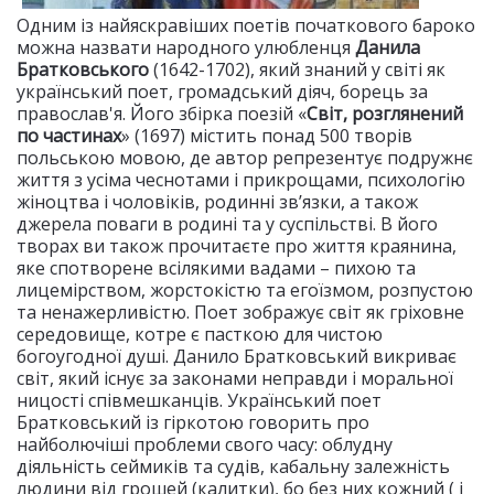
Одним із найяскравіших поетів початкового бароко
можна назвати народного улюбленця
Данила
Братковського
(1642-1702), який знаний у світі як
український поет, громадський діяч, борець за
православ'я. Його збірка поезій «
Світ, розглянений
по частинах
» (1697) містить понад 500 творів
польською мовою, де автор репрезентує подружнє
життя з усіма чеснотами і прикрощами, психологію
жіноцтва і чоловіків, родинні зв’язки, а також
джерела поваги в родині та у суспільстві. В його
творах ви також прочитаєте про життя краянина,
яке спотворене всілякими вадами – пихою та
лицемірством, жорстокістю та егоїзмом, розпустою
та ненажерливістю. Поет зображує світ як гріховне
середовище, котре є пасткою для чистою
богоугодної душі. Данило Братковський викриває
світ, який існує за законами неправди і моральної
ницості співмешканців. Український поет
Братковський із гіркотою говорить про
найболючіші проблеми свого часу: облудну
діяльність сеймиків та судів, кабальну залежність
людини від грошей (калитки), бо без них кожний ( і