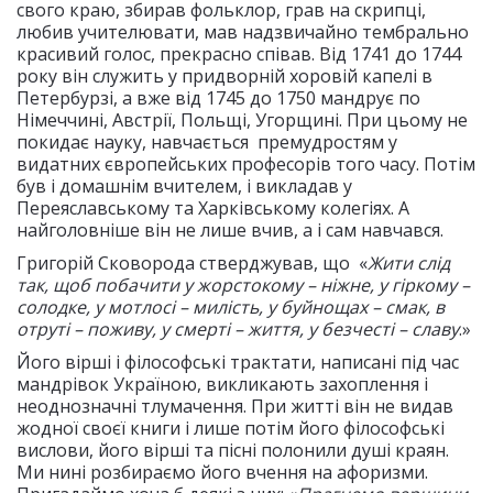
свого краю, збирав фольклор, грав на скрипці,
любив учителювати, мав надзвичайно тембрально
красивий голос, прекрасно співав. Від 1741 до 1744
року він служить у придворній хоровій капелі в
Петербурзі, а вже від 1745 до 1750 мандрує по
Німеччині, Австрії, Польщі, Угорщині. При цьому не
покидає науку, навчається премудростям у
видатних європейських професорів того часу. Потім
був і домашнім вчителем, і викладав у
Переяславському та Харківському колегіях. А
найголовніше він не лише вчив, а і сам навчався.
Григорій Сковорода стверджував, що «
Жити слід
так, щоб побачити у жорстокому – ніжне, у гіркому –
солодке, у мотлосі – милість, у буйнощах – смак, в
отруті – поживу, у смерті – життя, у безчесті – славу
.»
Його вірші і філософські трактати, написані під час
мандрівок Україною, викликають захоплення і
неоднозначні тлумачення. При житті він не видав
жодної своєї книги і лише потім його філософські
вислови, його вірші та пісні полонили душі краян.
Ми нині розбираємо його вчення на афоризми.