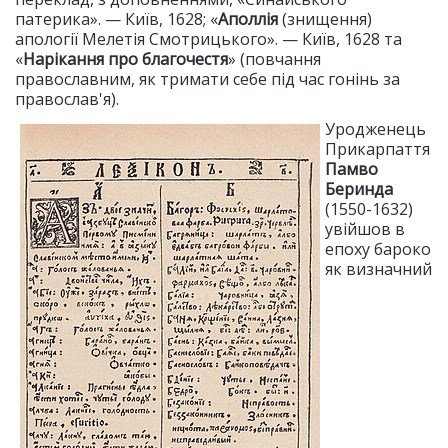
патерика». — Київ, 1628; «
Аполлія
(знищення)
апології Мелетія Смотрицького». — Київ, 1628 та
«
Нарікання про благочестя
» (повчання
православним, як тримати себе під час гонінь за
православ'я).
Уродженець
Прикарпаття
Памво
Беринда
(1550-1632)
увійшов в
епоху бароко
як визначний