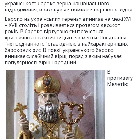
українського бароко зерна національного
відродження, враховуючи помилки першопрохідця.
Бароко на українських теренах виникає на межі XVI
– XVII століть і розвивається протягом двохсот
років. В бароко віртуозно синтезуються
християнські та язичницькі елементи. Поєднання
"непоєднанного" стає однією з найхарактерніших
барокових рис. В поезії українського бароко
виникає силабічний вірш, поряд з яким набуває
популярності вірш народний.
В
противагу
Мелетію