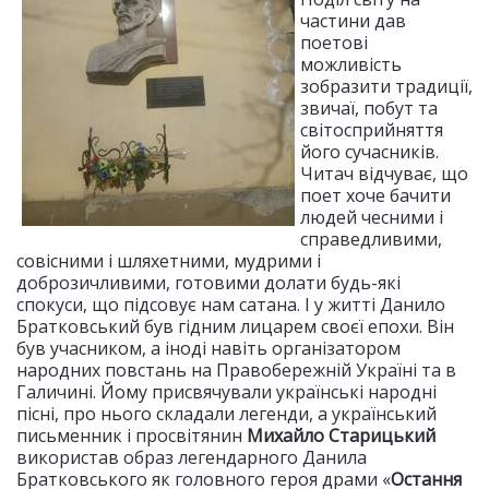
частини дав
поетові
можливість
зобразити традиції,
звичаї, побут та
світосприйняття
його сучасників.
Читач відчуває, що
поет хоче бачити
людей чесними і
справедливими,
совісними і шляхетними, мудрими і
доброзичливими, готовими долати будь-які
спокуси, що підсовує нам сатана. І у житті Данило
Братковський був гідним лицарем своєї епохи. Він
був учасником, а іноді навіть організатором
народних повстань на Правобережній Україні та в
Галичині. Йому присвячували українські народні
пісні, про нього складали легенди, а український
письменник і просвітянин
Михайло Старицький
використав образ легендарного Данила
Братковського як головного героя драми «
Остання