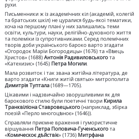
рухи.
Письменники ж із академічних кіл (академій, колегій
та братських шкіл) не цуралися будь-якої тематики,
хоча на першому плані у них залишались теми
освіти, культури, науки, релігійно-духовного життя
та полеміки із супротивниками. Серед полемічних
творів доби українського бароко варто згадати
«Огородок Маріи Богородицы» (1676) та «Вѣнець
Христов» (1688)
Антонія Радивиловського
та
«Катехизис» (1645)
Петра Могили
.
Мала розвиток і так звана житійна література, де
варто згадати «Книги житій святых» митрополита
Димитрія Туптала
(1689—1705).
Цікавими і надзвичайно зворушливими як для
барокового стилю були поетичні твори
Кирила
Транквіліона Ставровецького
(наприклад, збірка
поезій «Перло многоцѣнноє» (1646)).
Справляли приємне враження і гумористичне
віршування
Петра Поповича-Гученського
та
«
Комическоє дѣйствіє
» (1736)
Митрфана