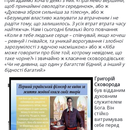
Пригадаймо хоча б деякі з них: «
Прагнемо вершини,
щоб принаймні оволодіти серединою
», або ж
«
Духовна зброя сильніша за тілесну
», або ж
«
Безумцеві властиво жалкувати за втраченим і не
радіти тому, що залишилось. З усіх втрат втрата часу
найтяжча
». Нам і сьогодні близькі його повчання:
«
Коли в тебе людське серце – співчувай, якщо хочеш
– ревнуй і гнівайся, та уникай ворогування і злобної
зарозумілості з ядучою насмішкою.
» або ж «
Хіба
може говорити про біле той, котрому невідоме, що
таке чорне?
» і звичайно ж класичне сковородівське:
«
Чи не дивина, що один у багатстві бідний, а інший у
бідності багатий.
»
Григорій
Сковорода
був відданим
духовним
служителем
Бога. Він
стійко
витримував
себе перед