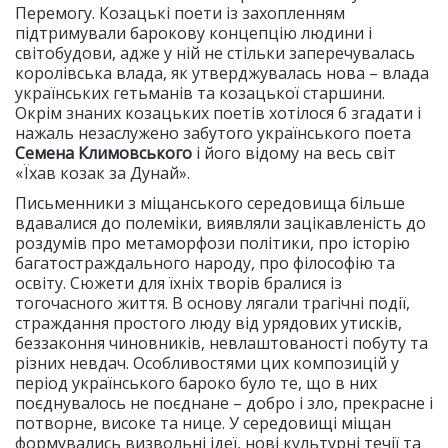
Перемогу. Козацькі поети із захопленням
підтримували барокову концепцію людини і
світобудови, адже у ній не стільки заперечувалась
королівська влада, як утверджувалась нова – влада
українських гетьманів та козацької старшини.
Окрім знаних козацьких поетів хотілося б згадати і
нажаль незаслужено забутого українського поета
Семена Климовського
і його відому на весь світ
«Їхав козак за Дунай».
Письменники з міщанського середовища більше
вдавалися до полеміки, виявляли зацікавленість до
роздумів про метаморфози політики, про історію
багатостраждального народу, про філософію та
освіту. Сюжети для їхніх творів бралися із
тогочасного життя. В основу лягали трагічні події,
страждання простого люду від урядових утисків,
беззаконня чиновників, невлаштованості побуту та
різних невдач. Особливостями цих композицій у
період українського бароко було те, що в них
поєднувалось не поєднане – добро і зло, прекрасне і
потворне, високе та нице. У середовищі міщан
формувались визвольні ідеї, нові культурні течії та