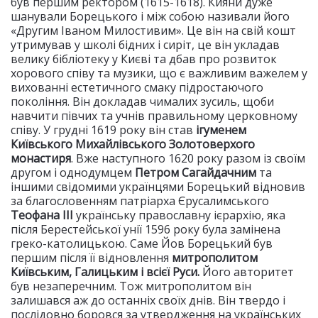
був першим ректором (1615-1618). Кияни дуже
шанували Борецького і між собою називали його
«Другим Іваном Милостивим». Це він на свій кошт
утримував у школі бідних і сиріт, це він укладав
велику бібліотеку у Києві та дбав про розвиток
хорового співу та музики, що є важливим важелем у
вихованні естетичного смаку підростаючого
покоління. Він докладав чималих зусиль, щоби
навчити півчих та учнів правильному церковному
співу. У грудні 1619 року він став
ігуменем
Київського Михайлівського Золотоверхого
монастиря
. Вже наступного 1620 року разом із своїм
другом і однодумцем
Петром Сагайдачним
та
іншими свідомими українцями Борецький відновив
за благословенням патріарха Єрусалимського
Теофана ІІІ
українську православну ієрархію, яка
після Берестейської унії 1596 року була замінена
греко-католицькою. Саме Йов Борецький був
першим після її відновлення
митрополитом
Київським, Галицьким і всієї Руси.
Його авторитет
був незаперечним. Тож митрополитом він
залишався аж до останніх своїх днів. Він твердо і
послідовно боровся за утвердження на українських