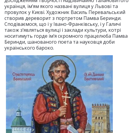
дослідженням творчості надзвичайно талановитого
українця, ім’ям якого названі вулиця у Львові та
провулок у Києві. Художник Василь Перевальський
створив дереворит з портретом Памва Беринди.
Сподіваємося, що і у Івано-Франківську, і у Галичі
також з’являться вулиці і заклади культури, котрі
носитимуть горде ім’я скромного працелюба Памва
Беринди, шанованого поета та науковця доби
українського бароко.