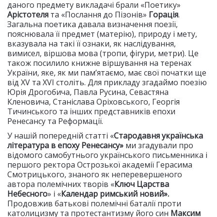
даного предмету викладачі брали «Поетику»
Арістотеля
та «Послання до Пізонів»
Горація
.
Загальна поетика давала визначення поезії,
пояснювала її предмет (матерію), природу і мету,
вказувала на такі її ознаки, як наслідування,
вимисел, віршова мова (тропи, фігури, метри). Це
також посилило книжне віршування на теренах
України, яке, як ми пам’ятаємо, має свої початки ще
від XV та XVІ століть. Для прикладу згадаймо поезію
Юрія Дрогобича, Павла Русина, Севастяна
Кленовича, Станіслава Оріховського, Георгія
Тичинського та інших представників епохи
Ренесансу та Реформації.
У нашій попередній статті «
Стародавня українська
література в епоху Ренесансу»
ми згадували про
відомого самобутнього українського письменника і
першого ректора Острозької академії Герасима
Смотрицького, знаного як неперевершеного
автора полемічних творів «
Ключ Царства
Небесного
» і «
Календар римський новий».
Продовжив батькові полемічні баталії проти
католицизму та протестантизму його син
Максим