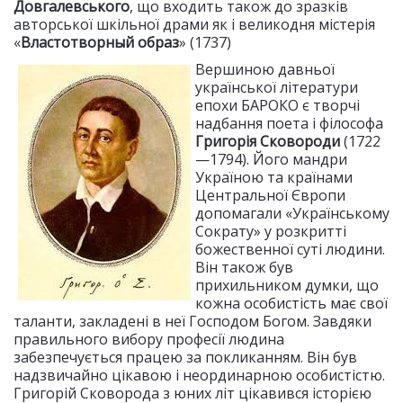
Довгалевського
, що входить також до зразків
авторської шкільної драми як і великодня містерія
«
Властотворный образ
» (1737)
Вершиною давньої
української літератури
епохи БАРОКО є творчі
надбання поета і філософа
Григорія Сковороди
(1722
—1794). Його мандри
Україною та країнами
Центральної Європи
допомагали «Українському
Сократу» у розкритті
божественної суті людини.
Він також був
прихильником думки, що
кожна особистість має свої
таланти, закладені в неї Господом Богом. Завдяки
правильного вибору професії людина
забезпечується працею за покликанням. Він був
надзвичайно цікавою і неординарною особистістю.
Григорій Сковорода з юних літ цікавився історією