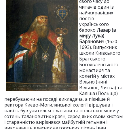
свого часу до
читачів один із
найяскравіших
поетів
українського
бароко
Лазар (в
миру Лука)
Баранович
(1620-
1693). Випускник
школи Київського
Братського
Богоявленського
монастиря та
колегій у містах
Вільно (нині
Вільнюс, Литва) та
Каліша (Польща)
перебуваючи на посаді викладача, а пізніше й
ректора Києво-Могилянської колегії віршував і
навіть був учителем з латини та польської мови у
сотень талановитих краян, серед яких своїм хистом
і старанністю вирізнявся майбутній гетьман і
виконавець власних авторських пісень
Іван