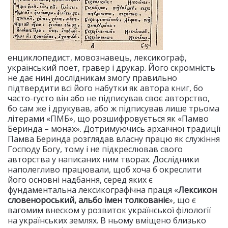
енциклопедист, мовознавець, лексикограф,
український поет, гравер і друкар. Його скромність
не дає нині дослідникам змогу правильно
підтвердити всі його набутки як автора книг, бо
часто-густо він або не підписував своє авторство,
бо сам же і друкував, або ж підписував лише трьома
літерами «ПМБ», що розшифровується як «Памво
Беринда – монах». Дотримуючись архаїчної традиції
Памва Беринда розглядав власну працю як служіння
Господу Богу, тому і не підкреслював свого
авторства у написаних ним творах. Дослідники
наполегливо працювали, щоб хоча б окреслити
його основні надбання, серед яких є
фундаментальна лексикографічна праця «
Лексикон
словенороський, альбо імен толкованіє
», що є
вагомим внеском у розвиток української філології
на українських землях. В ньому вміщено близько