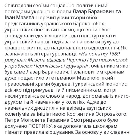
Співпадали своїми соціально-політичними
поглядами українські поети
Лазар Баранович та
Іван Мазепа
. Перечитуючи твори обох
представників українського бароко, обох
українських поетів визнаємо, що вони обоє
сповідували ідеал людини, здатної згуртувати
український народ, підказати напрямки руху до
кращого життя, до національного відродження. Як
зазначають літературознавці: «
На початку 1689
року Іван Мазепа відвідав Чернігів і був посвячений
у проблеми Чернігівської друкарні
», очільником якої
був саме Лазар Баранович. Талановитим краянам
дуже пощастило з гетьманом Мазепою, який і
православні храми будував, і український іконопис
всіляко підтримував та й письменникам, котрі
несли українське слово в народ, допомагав із книго-
друком та й навчанням у колегіях. Адже до
навчальних дисциплін на взірець єзуїтських
колегіумів за ініціативою Костянтина Острозького,
Петра Могили та Герасима Смотрицького було
долучено ПОЕТИКУ, яка допомагала школярам
пізнати правила віршування. За основу у викладанні