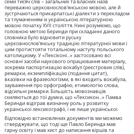
семи тисяч слів – загальних та власних назв
переважно церковнослов’янською мовою, але й
зустрічаються прикарпатські діалекти з перекладом
та тлумаченням їх українською літературною
мовою початку XVII століття. Нині розуміємо, що
головною метою Беринди при складанні даного
словника було відновити руську
церковнослов’янську традицію літературної мови і
цим протистояти тотальному наступу польського
католицизму. У «Лексіконі…» застосовано всі
основні засоби наукового опрацювання матеріалу,
зокрема паспортизацію вокабул (реєстрових слів),
ремарки, екземпліфікацію (подання цитат),
вказівки на фразеологізми, в які входить вокабула,
зауваження про орфографію, етимологію слова,
відсильні ремарки. Більшість мовознавців
схиляються до тої думки, що «Лексикон…» Памва
Беринди відіграв визначну роль у розвитку
української лексикографії, і не лише української.
Відповідно встановлених документів ми можемо
стверджувати, що тоді ще Павло Беринда мав
гарну освіту і мав хист до написання віршів та