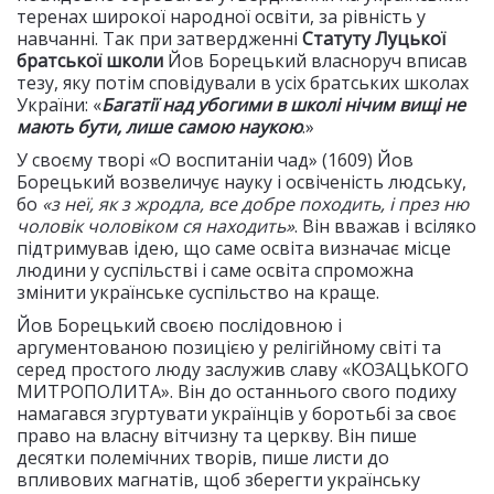
теренах широкої народної освіти, за рівність у
навчанні. Так при затвердженні
Статуту Луцької
братської школи
Йов Борецький власноруч вписав
тезу, яку потім сповідували в усіх братських школах
України: «
Багатії над убогими в школі нічим вищі не
мають бути, лише самою наукою
.»
У своєму творі «О воспитаніи чад» (1609) Йов
Борецький возвеличує науку і освіченість людську,
бо
«з неї, як з жродла, все добре походить, і през ню
чоловік чоловіком ся находить»
. Він вважав і всіляко
підтримував ідею, що саме освіта визначає місце
людини у суспільстві і саме освіта спроможна
змінити українське суспільство на краще.
Йов Борецький своєю послідовною і
аргументованою позицією у релігійному світі та
серед простого люду заслужив славу «КОЗАЦЬКОГО
МИТРОПОЛИТА». Він до останнього свого подиху
намагався згуртувати українців у боротьбі за своє
право на власну вітчизну та церкву. Він пише
десятки полемічних творів, пише листи до
впливових магнатів, щоб зберегти українську