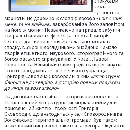
спокусами
земної
сутності та
марноти. Не даремно ж слова філософа «
Світ ловив
мене, та не впіймав
» закарбовані за його заповітом
на його ж могилі. Незважаючи на тривале забуття
творчості великого філософа і поета Григорія
Сковороди і винищення його латино-мовного
спадку, в Україні дослідниками знайдено чимало
творів етикетного, наукового, історіографічного та
богословського спрямування. У Києві, Львові,
Чернігові та Ніжині ми маємо радість переглянути
стоси стародруків творів великого українця
Григорія Савовича Сковороди, з ким «
літературне
бароко не дожевріло, а догоріло повним полум’ям
до кінця та враз згасло
»
І в дні повномасштабного вторгнення московітів
Національний літературно-меморіальний музей,
присвячений життю і творчості Григорія
Сковороди, що знаходиться у селі Сковородинівка
Золочівської територіальної громади, був також
атакований нищівною ракетою агресора. Окупанти