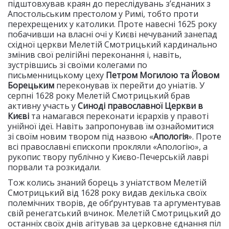
підштовхував краян до переслідувань з’єднаних з
Апостольським престолом у Римі, тобто проти
перехрещених у католики. Проте навесні 1625 року
побачивши на власні очі у Києві нечуваний занепад
східної церкви Мелетій Смотрицький кардинально
змінив свої релігійні переконання і, навіть,
зустрівшись зі своїми колегами по
письменницькому цеху
Петром Могилою та Йовом
Борецьким
переконував їх перейти до уніатів. У
серпні 1628 року Мелетій Смотрицький брав
активну участь у
Синоді православної Церкви в
Києві
та намагався переконати ієрархів у правоті
унійної ідеї. Навіть запропонував їм ознайомитися
зі своїм новим твором під назвою «
Апологія
». Проте
всі православні єпископи прокляли «Апологію», а
рукопис твору публічно у Києво-Печерській лаврі
порвали та розкидали.
Тож колись знаний борець з уніатством Мелетій
Смотрицький від 1628 року видав декілька своїх
полемічних творів, де обґрунтував та аргументував
свій ренегатський вчинок. Мелетій Смотрицький до
останніх своїх днів агітував за церковне єднання піл