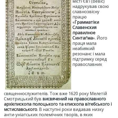
місті Єв’ї (Вевіс)
надрукував свою
славнозвісну
працю
«
Грамматіки
Славенския
правилное
Cинтаґма
». Його
праця мала
неабиякий
резонанс і мала
підтримку серед
православних
священнослужителів. Тож вже 1620 року Мелетій
Смотрицький був
висвячений на
православного
архієпископа полоцького та єпископа вітебського і
мстиславського
. В наступні роки видавав низку
анти-уніатських полемічних творів, в яких