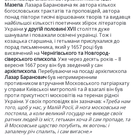
Мазепа
. Лазара Барановича як автора кількох
богословських трактатів та проповідей, автора
понад півтори тисячі віршованих творів та видавця
найбільшої кількості поетичних збірок літераторів
України
у другій половині
XVII
століття дуже
шанували і поважали освічені українці. Тож і
козацька старшина, і гетьмани прислухалися до
порад письменника, який у 1657 році був
висвячений на
Чернігівського та Новгород-
сіверського єпископа
. Уже через десять років – 8
вересня 1667 року він був зведений у сан
архієпископа
. Перебуваючи на посаді архієпископа
Лазар Баранович
був непримиренним
противником втручання Московського патріархату
у справи Київської митрополії та й взагалі він був
проти присутності московітів на теренах рідної
України. У своїх проповідях він зазначав: «
Треба нам
того, щоб у нас, у Малій Росії, й нога московська не
постояла, а коли великий государ не виведе своїх
ратних людей із міст, гетьман хоча й сам пропаде, та
й Московське царство погубить, як вогонь: і
запалену річ спалить, і сам вигасне.»