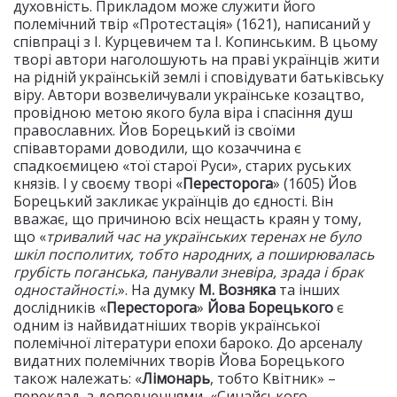
духовність. Прикладом може служити його
полемічний твір «Протестація» (1621), написаний у
співпраці з І. Курцевичем та І. Копинським
.
В цьому
творі автори наголошують на праві українців жити
на рідній українській землі і сповідувати батьківську
віру. Автори возвеличували українське козацтво,
провідною метою якого була віра і спасіння душ
православних. Йов Борецький із своїми
співавторами доводили, що козаччина є
спадкоємицею «тої старої Руси», старих руських
князів. І у своєму творі «
Пересторога
» (1605) Йов
Борецький закликає українців до єдності. Він
вважає, що причиною всіх нещасть краян у тому,
що «
тривалий час на українських теренах не було
шкіл посполитих, тобто народних, а поширювалась
грубість поганська, панували зневіра, зрада і брак
одностайності.
». На думку
М. Возняка
та інших
дослідників «
Пересторога
»
Йова Борецького
є
одним із найвидатніших творів української
полемічної літератури епохи бароко. До арсеналу
видатних полемічних творів Йова Борецького
також належать: «
Лімонарь
, тобто Квітник» –
переклад, з доповненнями, «Синайського