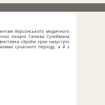
удентам Херсонського медичного
чноі лікарні Ганієва Сулеймана
виставка «Зроби крок назустріч
алами сучасного періоду, а й з