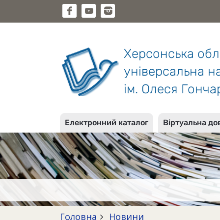
Херсонська об
універсальна на
ім. Олеся Гонча
Електронний каталог
Віртуальна до
Головна
Новини