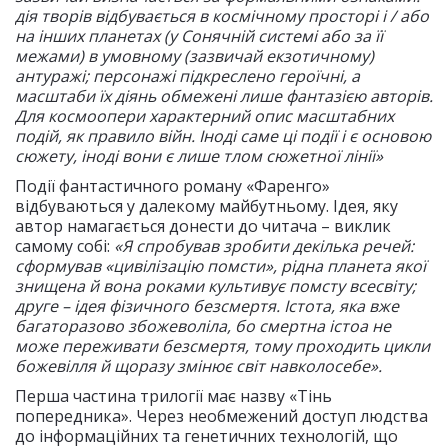
дія творів відбувається в космічному просторі і / або
на інших планетах (у Сонячній системі або за її
межами) в умовному (зазвичай екзотичному)
антуражі; персонажі підкреслено героїчні, а
масштаби їх діянь обмежені лише фантазією авторів.
Для космоопери характерний опис масштабних
подій, як правило війн. Іноді саме ці події і є основою
сюжету, іноді вони є лише тлом сюжетної лінії»
Події фантастичного роману «Фаренго»
відбуваються у далекому майбутньому. Ідея, яку
автор намагається донести до читача – виклик
самому собі:
«Я спробував зробити декілька речей:
сформував «цивілізацію помсти», рідна планета якої
знищена й вона роками культивує помсту всесвіту;
друге – ідея фізичного безсмертя. Істота, яка вже
багаторазово збожеволіла, бо смертна істоа не
може переживати безсмертя, тому проходить цикли
божевілля й щоразу змінює світ навколосебе».
Перша частина трилогії має назву «Тінь
попередника». Через необмежений доступ людства
до інформаційних та генетичних технологій, що