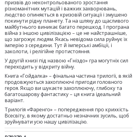
призвів до неконтрольованого зростання
різноманітних мутацій і важких захворювань,
людство опиняється в кризовій ситуації і змушено
покинути рідну планету. Та на шляху до щасливого
майбутнього виникає багато перешкод. І програна
війна з іншою цивілізацією – це не найстрашніше,
що загрожує людям. Якась невідома сила руйнує їх
імперію з середини. Тут й імперські амбіції, і
заколоти, і релігійне протистояння.
У другій книзі під назвою «Гніздо» гра могутніх сил
переходить у відкриту війну.
Книга «Гойдалка» – фінальна частина трилогії, в якій
продовжуються захоплюючі пригоди головного
героя. Якщо ви шукаєте захоплюючу, глибоку та
багатошарову фантастику – ця книга ідеальний
варіант.
Трилогія «Фаренго» – попередження про крихкість
Всесвіту, в якому достатньо незначних зусиль, щоб
зруйнувати усю нашу цивілізацію.