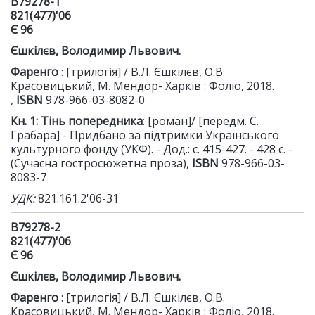
В79278-1
821(477)'06
Є 96
Єшкілєв
, Володимир Львович.
Фаренго
: [трилогія] / В.Л. Єшкілєв, О.В.
Красовицький, М. Мендор- Харків : Фоліо, 2018.
,
ISBN
978-966-03-8082-0
Кн. 1: Тінь попередника
: [роман]/ [передм. С.
Грабара] - Придбано за підтримки Українського
культурного фонду (УКФ). - Дод.: с. 415-427. - 428 с. -
(Сучасна гостросюжетна проза),
ISBN
978-966-03-
8083-7
УДК:
821.161.2'06-31
В79278-2
821(477)'06
Є 96
Єшкілєв
, Володимир Львович.
Фаренго
: [трилогія] / В.Л. Єшкілєв, О.В.
Красовицький, М. Мендор- Харків : Фоліо, 2018.