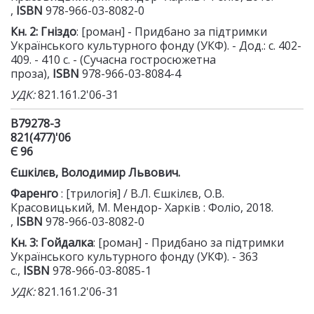
,
ISBN
978-966-03-8082-0
Кн. 2: Гніздо
: [роман] - Придбано за підтримки
Українського культурного фонду (УКФ). - Дод.: с. 402-
409. - 410 с. - (Сучасна гостросюжетна
проза),
ISBN
978-966-03-8084-4
УДК:
821.161.2'06-31
В79278-3
821(477)'06
Є 96
Єшкілєв
, Володимир Львович.
Фаренго
: [трилогія] / В.Л. Єшкілєв, О.В.
Красовицький, М. Мендор- Харків : Фоліо, 2018.
,
ISBN
978-966-03-8082-0
Кн. 3: Гойдалка
: [роман] - Придбано за підтримки
Українського культурного фонду (УКФ). - 363
с.,
ISBN
978-966-03-8085-1
УДК:
821.161.2'06-31