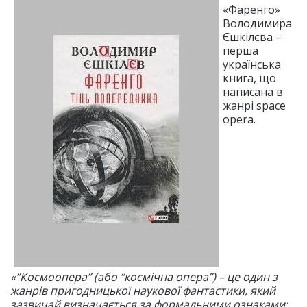
«Фаренго»
Володимира
Єшкілєва –
перша
українська
книга, що
написана в
жанрі space
opera.
«”Космоопера” (або “космічна опера”) – це один з
жанрів пригодницької наукової фантастики, який
зазвичай визначається за формальними ознаками: