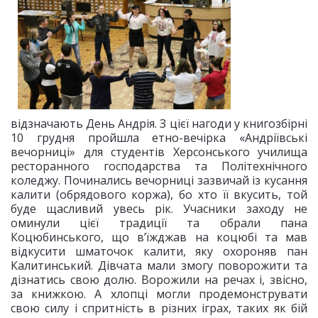
відзначають День Андрія. З цієї нагоди у книгозбірні
10 грудня пройшла етно-вечірка «Андріївські
вечорниці» для студентів Херсонського училища
ресторанного господарства та Політехнічного
коледжу. Починались вечорниці зазвичай із кусання
калити (обрядового коржа), бо хто її вкусить, той
буде щасливий увесь рік. Учасники заходу не
оминули цієї традиції та обрали пана
Коцюбинського, що в’їжджав на коцюбі та мав
відкусити шматочок калити, яку охороняв пан
Калитинський. Дівчата мали змогу поворожити та
дізнатись свою долю. Ворожили на речах і, звісно,
за книжкою. А хлопці могли продемонструвати
свою силу і спритність в різних іграх, таких як бій