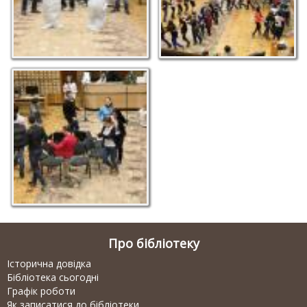
Найспритніший
переможе!
Про бібліотеку
Історична довідка
Бібліотека сьогодні
Графік роботи
Як записатися до бібліотеки