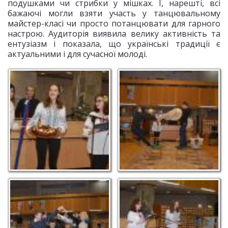
подушками чи стрибки у мішках. І, нарешті, всі
бажаючі могли взяти участь у танцювальному
майстер-класі чи просто потанцювати для гарного
настрою. Аудиторія виявила велику активність та
ентузіазм і показала, що українські традиції є
актуальними і для сучасної молоді.
Наша калита
Бій подушками
«Струмочок» об’єднав
Нагадуємо традиції
пари