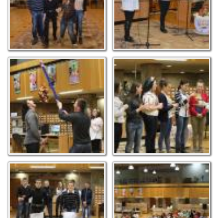
Вкуси калиту – стань
Святкове ворожіння
щасливим
Хто швидше?
Юнацькі забави