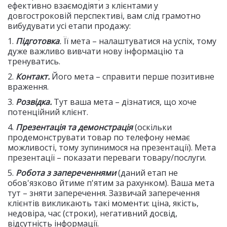
ефективно взаємодіяти з клієнтами у
довгостроковій перспективі, вам слід грамотно
вибудувати усі етапи продажу:
1.
Підготовка
.
Її мета – налаштуватися на успіх, тому
дуже важливо вивчати нову інформацію та
тренуватись.
2.
Контакт.
Його мета – справити перше позитивне
враження.
3.
Розвідка.
Тут ваша мета – дізнатися, що хоче
потенційний клієнт.
4.
Презентація та демонстрація
(оскільки
продемонструвати товар по телефону немає
можливості, тому зупинимося на презентації). Мета
презентації – показати переваги товару/послуги.
5.
Робота з запереченнями
(даний етап не
обов'язково йтиме п'ятим за рахунком). Ваша мета
тут – зняти заперечення. Зазвичай заперечення
клієнтів викликають такі моменти: ціна, якість,
недовіра, час (строки), негативний досвід,
відсутність інформації.