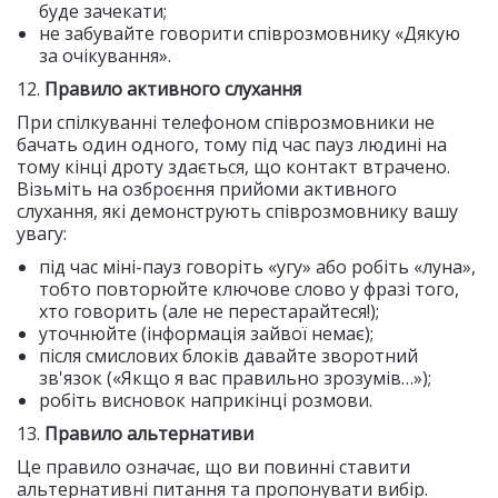
буде зачекати;
не забувайте говорити співрозмовнику «Дякую
за очікування».
12.
Правило активного слухання
При спілкуванні телефоном співрозмовники не
бачать один одного, тому під час пауз людині на
тому кінці дроту здається, що контакт втрачено.
Візьміть на озброєння прийоми активного
слухання, які демонструють співрозмовнику вашу
увагу:
під час міні-пауз говоріть «угу» або робіть «луна»,
тобто повторюйте ключове слово у фразі того,
хто говорить (але не перестарайтеся!);
уточнюйте (інформація зайвої немає);
після смислових блоків давайте зворотний
зв'язок («Якщо я вас правильно зрозумів…»);
робіть висновок наприкінці розмови.
13.
Правило альтернативи
Це правило означає, що ви повинні ставити
альтернативні питання та пропонувати вибір.