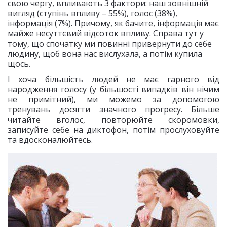
свою чергу, впливають 3 фактори: наш зовнішній
вигляд (ступінь впливу – 55%), голос (38%),
інформація (7%). Причому, як бачите, інформація має
майже несуттєвий відсоток впливу. Справа тут у
тому, що спочатку ми повинні привернути до себе
людину, щоб вона нас вислухала, а потім купила
щось.
І хоча більшість людей не має гарного від
народження голосу (у більшості випадків він нічим
не примітний), ми можемо за допомогою
тренувань досягти значного прогресу. Більше
читайте вголос, повторюйте скоромовки,
записуйте себе на диктофон, потім прослуховуйте
та вдосконалюйтесь.