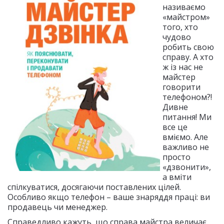
називаємо
«майстром»
того, хто
чудово
робить свою
справу. А хто
ж із нас не
майстер
говорити
телефоном?!
Дивне
питання! Ми
все це
вміємо. Але
важливо не
просто
«дзвонити»,
а вміти
спілкуватися, досягаючи поставлених цілей.
Особливо якщо телефон – ваше знаряддя праці: ви
продавець чи менеджер.
Справедливо кажуть, що справа майстра величає.