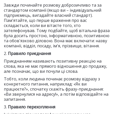
Завжди починайте розмову доброзичливо та за
стандартом компанії (якщо ви – індивідуальний
підприємець, вигадайте власний стандарт).
Пам'ятайте, що перше враження про вас
складається, коли ви вітаєте того, хто
зателефонував. Тому подбайте, щоб вітальна фраза
була досить простою, інформативною, позитивною
та обов'язково діловою. Вона має включати: назву
компанії, відділ, посаду, ім'я, прізвище, вітання.
2.
Правило приєднання
Приєднанням називають позитивну реакцію на
слова, яка не має прямого відношення до продажу,
але позначає, що ви почули ці слова.
Тобто, коли людина починає розмову відразу з
конкретного питання, наприклад: «Як ви
працюєте?», спочатку скажіть фразу-приєднання:
«Ви звернулися на адресу!», а потім відповідайте на
запитання.
3.
Правило перехоплення