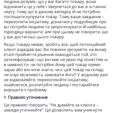
людина розуміє, що у вас багато товару, вона
відзначить це у себе і звернеться до вас в останню
чергу, тому що в даному випадку їй не потрібно
поспішати купувати товар. Тому ваше завдання –
перехопити ініціативу, дізнатися у подробицях про
всі потреби людини та запропонувати їй найбільш
підходящі варіанти, але при цьому не говорити, що
у вас достатньо цього товару.
Якщо товару немає, зробіть все, щоб потенційний
клієнт відвідав вас. Ви повинні зрозуміти, на якому
етапі прийняття рішення знаходиться той, хто
зателефонував і що він має на увазі під поняттям «є
в наявності»: чи потрібен йому цей товар прямо
зараз або він хоче знати, чи є цей товар на складі,
чи існує можливість замовити його? У жодному разі
не відмовляйте, перехоплюйте ініціативу,
знайомтеся, розпитуйте людину і постарайтеся
вирішити її проблему.
9.
Правило уточнення
Це правило говорить: "Не думайте за клієнта –
завжди уточнюйте". Це дозволить вам уникнути