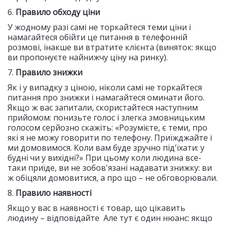
6.
Правило обходу ціни
У жодному разі самі не торкайтеся теми ціни і
намагайтеся обійти це питання в телефонній
розмові, інакше ви втратите клієнта (виняток: якщо
ви пропонуєте найнижчу ціну на ринку).
7.
Правило знижки
Як і у випадку з ціною, ніколи самі не торкайтеся
питання про знижки і намагайтеся оминати його.
Якщо ж вас запитали, скористайтеся наступним
прийомом: понизьте голос і злегка змовницьким
голосом серйозно скажіть: «Розумієте, є теми, про
які я не можу говорити по телефону. Приїжджайте і
ми домовимося. Коли вам буде зручно під'їхати: у
будні чи у вихідні?» При цьому коли людина все-
таки приїде, ви не зобов'язані надавати знижку: ви
ж обіцяли домовитися, а про що – не обговорювали.
8.
Правило наявності
Якщо у вас в наявності є товар, що цікавить
людину – відповідайте Але тут є один нюанс: якщо