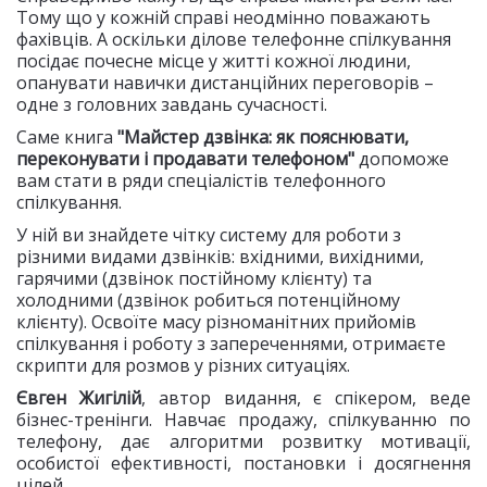
Тому що у кожній справі неодмінно поважають
фахівців. А оскільки ділове телефонне спілкування
посідає почесне місце у житті кожної людини,
опанувати навички дистанційних переговорів –
одне з головних завдань сучасності.
Саме книга
"Майстер дзвінка: як пояснювати,
переконувати і продавати телефоном"
допоможе
вам стати в ряди спеціалістів телефонного
спілкування.
У ній ви знайдете чітку систему для роботи з
різними видами дзвінків: вхідними, вихідними,
гарячими (дзвінок постійному клієнту) та
холодними (дзвінок робиться потенційному
клієнту). Освоїте масу різноманітних прийомів
спілкування і роботу з запереченнями, отримаєте
скрипти для розмов у різних ситуаціях.
Євген Жигілій
, автор видання, є спікером, веде
бізнес-тренінги. Навчає продажу, спілкуванню по
телефону, дає алгоритми розвитку мотивації,
особистої ефективності, постановки і досягнення
цілей.