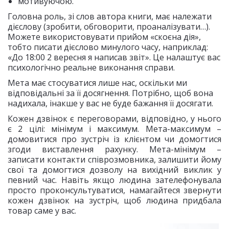
мотивуючою.
Головна роль, зі слов автора книги, має належати
дієслову (зробити, обговорити, проаналізувати…).
Можете використовувати прийом «скоєна дія»,
тобто писати дієслово минулого часу, наприклад:
«До 18:00 2 вересня я написав звіт». Це налаштує вас
психологічно реальне виконання справи.
Мета має стосуватися лише нас, оскільки ми
відповідальні за її досягнення. Потрібно, щоб вона
надихала, інакше у вас не буде бажання її досягати.
Кожен дзвінок є переговорами, відповідно, у нього
є 2 цілі: мінімум і максимум. Мета-максимум –
домовитися про зустріч із клієнтом чи домогтися
згоди виставлення рахунку. Мета-мінімум –
записати контакти співрозмовника, залишити йому
свої та домогтися дозволу на вихідний виклик у
певний час. Навіть якщо людина зателефонувала
просто проконсультуватися, намагайтеся звернути
кожен дзвінок на зустріч, щоб людина придбала
товар саме у вас.