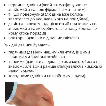
первинні дзвінки (який зателефонував не
знайомий з нашою фірмою, а ми – з ним);
ті, що повернулися (людина вже колись
зверталася до нас, але нічого не придбала);
дзвінки за рекомендацією (який подзвонив не
знайомий з нами особисто, але нашу компанію
йому хтось порадив);
повторні (дзвінки від наших клієнтів).
Вихідні дзвінки бувають:
гарячими (дзвінки нашим клієнтам, із цими
людьми ми знайомі особисто);
теплими (дзвінки людям, з якими ми особисто не
знайомі, але вони раніше спілкувалися з кимось із
нашої компанії);
холодними (дзвінки незнайомим людям).