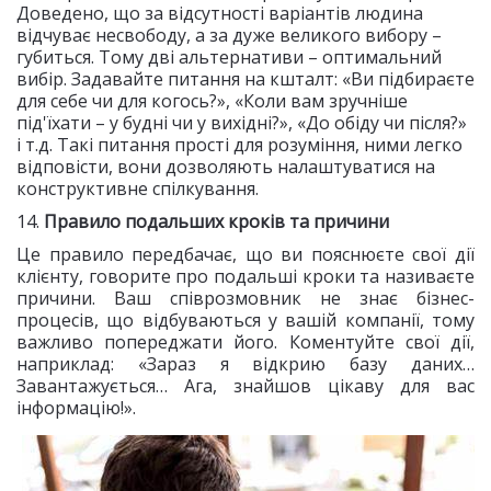
Доведено, що за відсутності варіантів людина
відчуває несвободу, а за дуже великого вибору –
губиться. Тому дві альтернативи – оптимальний
вибір. Задавайте питання на кшталт: «Ви підбираєте
для себе чи для когось?», «Коли вам зручніше
під'їхати – у будні чи у вихідні?», «До обіду чи після?»
і т.д. Такі питання прості для розуміння, ними легко
відповісти, вони дозволяють налаштуватися на
конструктивне спілкування.
14.
Правило подальших кроків та причини
Це правило передбачає, що ви пояснюєте свої дії
клієнту, говорите про подальші кроки та називаєте
причини. Ваш співрозмовник не знає бізнес-
процесів, що відбуваються у вашій компанії, тому
важливо попереджати його. Коментуйте свої дії,
наприклад: «Зараз я відкрию базу даних…
Завантажується… Ага, знайшов цікаву для вас
інформацію!».