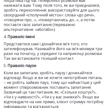
Ініціатива під час телефонної розмови має
належати вам. Тому після того, як ви приєдналися,
зробіть перехоплення: використовуйте для цього
своєрідний «сполучний місток»: слова «до речі»,
«говорячи про…», «повертаючись до…», а потім
поставте своє запитання (переважно
альтернативне: «або/або»).
4.
Правило імені
Представтеся самі і дізнайтеся ім'я того, хто
зателефонував. Називайте його на ім'я мінімум три
рази: на початку, у середині та наприкінці розмови.
Так ви встановите тісніший контакт.
5.
Правило паузи
Коли ви запитали, зробіть паузу і дочекайтеся
відповіді. Якщо ж ви не хочете непотрібних питань
– не робіть зайвих пауз, тому що найчастіше у цей
момент співрозмовник поставить запитання.
Зазвичай це такі питання, як: «Скільки коштує?»,
«Чи є у наявності?», «Чи є у вас знижки?». Якщо ви
відповідаєте на них прямо, клієнт отримує потрібну
інформацію та від'єднується.