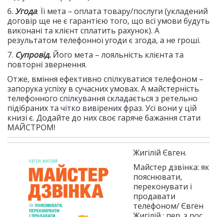
6.
Угода
. Її мета – оплата товару/послуги (укладений
договір ще не є гарантією того, що всі умови будуть
виконані та клієнт сплатить рахунок). А
результатом телефонної угоди є згода, а не гроші.
7.
Супровід.
Його мета – лояльність клієнта та
повторні звернення.
Отже, вміння ефективно спілкуватися телефоном –
запорука успіху в сучасних умовах. А майстерність
телефонного спілкування складається з ретельно
підібраних та чітко вивірених фраз. Усі вони у цій
книзі є. Додайте до них своє гаряче бажання стати
МАЙСТРОМ!
Жигілій Євген.
Майстер дзвінка: як
пояснювати,
переконувати і
продавати
телефоном/ Євген
Жигілій ; пер. з рос.