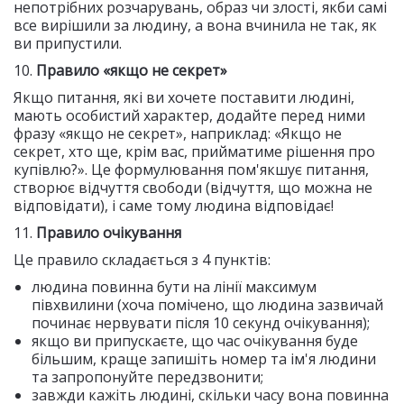
непотрібних розчарувань, образ чи злості, якби самі
все вирішили за людину, а вона вчинила не так, як
ви припустили.
10.
Правило «якщо не секрет»
Якщо питання, які ви хочете поставити людині,
мають особистий характер, додайте перед ними
фразу «якщо не секрет», наприклад: «Якщо не
секрет, хто ще, крім вас, прийматиме рішення про
купівлю?». Це формулювання пом'якшує питання,
створює відчуття свободи (відчуття, що можна не
відповідати), і саме тому людина відповідає!
11.
Правило очікування
Це правило складається з 4 пунктів:
людина повинна бути на лінії максимум
півхвилини (хоча помічено, що людина зазвичай
починає нервувати після 10 секунд очікування);
якщо ви припускаєте, що час очікування буде
більшим, краще запишіть номер та ім'я людини
та запропонуйте передзвонити;
завжди кажіть людині, скільки часу вона повинна