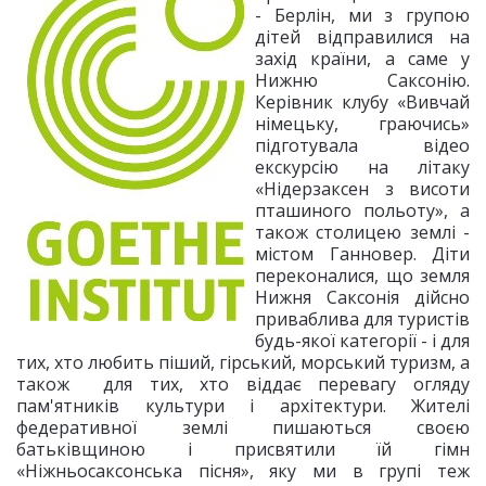
- Берлін, ми з групою
дітей відправилися на
захід країни, а саме у
Нижню Саксонію.
Керівник клубу «Вивчай
німецьку, граючись»
підготувала відео
екскурсію на літаку
«Нідерзаксен з висоти
пташиного польоту», а
також столицею землі -
містом Ганновер. Діти
переконалися, що земля
Нижня Саксонія дійсно
приваблива для туристів
будь-якої категорії - і для
тих, хто любить піший, гірський, морський туризм, а
також для тих, хто віддає перевагу огляду
пам'ятників культури і архітектури. Жителі
федеративної землі пишаються своєю
батьківщиною і присвятили їй гімн
«Ніжньосаксонська пісня», яку ми в групі теж