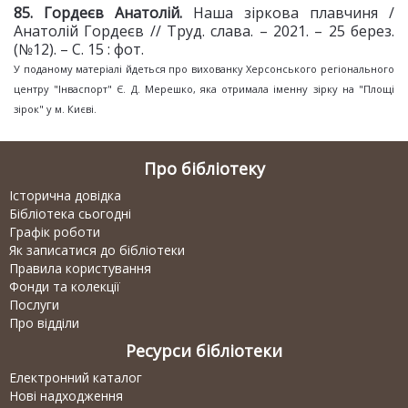
85. Гордеєв Анатолій.
Наша зіркова плавчиня /
Анатолій Гордеєв // Труд. слава. – 2021. – 25 берез.
(№12). – С. 15 : фот.
У поданому матеріалі йдеться про вихованку Херсонського регіонального
центру "Інваспорт" Є. Д. Мерешко, яка отримала іменну зірку на "Площі
зірок" у м. Києві.
Про бібліотеку
Історична довідка
Бібліотека сьогодні
Графік роботи
Як записатися до бібліотеки
Правила користування
Фонди та колекції
Послуги
Про відділи
Ресурси бібліотеки
Електронний каталог
Нові надходження