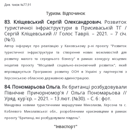
Див. також №77,91
Туризм. Відпочинок
83. Кліщевський Сергій Олександрович.
Розвиток
туристичної інфраструктури в Присиваській ТГ /
Сергій Кліщевський // Голос Таврії. – 2021. – 7 січ.
(№1).
Автор інформує про реалізацію у Каховському р-ні проєкту "Розвиток
туристичної інфраструктури та створення нових можливостей для
розвитку малого та середнього бізнесу" в рамках конкурсу місцевих
ініціатив проєкту "Місцевий соціально-економічний розвиток", який
впроваджується Програмою розвитку ООН в Україні у партнерстві з
Херсонською обласною державною адміністрацією.
84. Пономарьова Ольга.
Як британці розбудовували
Північне Причорномор'я / Ольга Пономарьова //
Уряд. кур`єр. – 2021. – 13 лют. (№30). – С. 6 : фот.
Мандрівка новими туристичними маршрутами Миколаєва, Херсона та с.
Коблевого Миколаївської обл., розробленими краєзнавцями в рамках
проєкту "Британці, які розбудовували південь".
"Інваспорт"