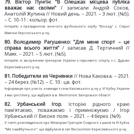
79. Віктор Пунгін: "В
Олешках місцева публіка
вважає нас своїми"
/ записали Андрій Соков,
Анатолій Жупина // Новий день. – 2021. – 3 лют. (№5).
– С. 10-11 : кольор. фот.
Інтерв'ю з президентом жіночого футбольного клубу "Восход" с. Старої
Маячки Херсонського р-ну.
80. Володимир Рагушенко: "Для
мене спорт – це
справа всього життя"
/ записав Д. Тертичний //
Маяк. – 2021. – 5 лют. (№5).
Інтерв'ю із заслуженим тренером України з гирьового спорту з с. Дудчан
Бериславського р-ну.
81. Победители из Чернянки
// Нова Каховка. – 2021.
– 24 берез. (№12). – С. 10 : цв. фот.
Інформація про участь команди з села Каховського р-ну у VI Кубку України
з мас-рестлінгу, що відбувся в м. Мелітополі Запорізької області.
82. Урбанський Ігор.
Історію рідного краю
пам'ятаємо, поважаємо і примножуємо / Ігор
Урбанський // Високе поле. – 2021. – 4 берез. (№9).
У статті розповідається про Меморіал Григорія Осадчого з шахів та III Кубок
"Ми з майбутнього", що відбулися в смт Високопіллі Бериславського р-ну.