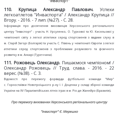
"Інваспорт"
110. Крупица Александр Павлович.
Успехи
легкоатлетов "Инваспорта" / Александр Крупица //
Вгору. - 2016. - 7 лип. (№27). - С. 28.
Інформація про досягнення вихованців Херсонського регіонального
центру "Інваспорт" - участь Н. Урсуленко, О. Туркової та Ю. Кисельової у
чемпіонаті світу з легкої атлетики серед спортсменів з вадами слуху в
м. Старій Загорі (Болгарія) та участь С. Півень у чемпіонаті Європи з легкої
атлетики серед спортсменів з проблемами розумового та фізичного
розвитку в м. Анкарі (Туреччина).
111. Рожовець Олександр.
Пишаємося чемпіоном! /
Олександр Рожовець // Труд. слава. - 2016. - 22
верес. (№38). - С. 3.
Відомості про перемогу форварда футбольної команди "Мир"
с. Горностаївки Новотроїцького р-ну І. І. Доценка у складі збірної команди
.
України на XV Паралімпійських літніх іграх в м. Ріо-де-Жанейро (Бразилія)
Про перемогу вихованки Херсонського регіонального центру
"Інваспорт" Є. Мерешко