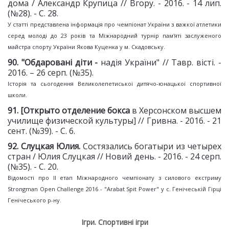
дома / Александр Крупица // Вгору. - 2016. - 14 лип.
(№28). - С. 28.
У статті представлена інформація про чемпіонат України з важкої атлетики
серед молоді до 23 років та Міжнародний турнір пам'яті заслуженого
майстра спорту України Якова Куценка у м. Скадовську.
90. "Обдаровані діти -
надія України" // Тавр. вісті. -
2016. – 26 серп. (№35).
Історія та сьогодення Великолепетиської дитячо-юнацької спортивної
школи.
91. [Открыто отделение бокса
в Херсонском высшем
училище физической культуры] // Гривна. - 2016. - 21
сент. (№39). - С. 6.
92. Слуцкая Юлия.
Состязались богатыри из четырех
стран / Юлия Слуцкая // Новий день. - 2016. - 24 серп.
(№35). - С. 20.
Відомості про II етап Міжнародного чемпіонату з силового екстриму
Strongman Open Challenge 2016 - "Arabat Spit Power" у с. Генічеській Гірці
Генічеського р-ну.
Ігри. Спортивні ігри