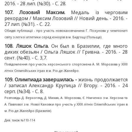
2016. - 28 лип. (№30). - С. 28.
107. Лозовий Максим.
Медаль із черговим
рекордом / Максим Лозовий // Новий день. - 2016. -
27 лип. (№31). - С. 22.
Обидві публікації - про участь новокаховчанина Г. Піскунова у чемпіонаті
світу з легкої атлетики серед юніорів в м. Бидгощі (Польща).
108. Ляшок Ольга.
Он был в Бразилии, где много
диких обезьян / Ольга Ляшок // Гривна. - 2016. - 28
сент. (№40). - С. 3,7.
Повідомлення про участь херсонського спортсмена А. М. Морозова у XXXI
літніх Олімпійських іграх в м. Ріо-де-Жанейро.
109.
Олимпиада завершилась -
жизнь продолжается
/ записал Александр Крупица // Вгору. - 2016. - 24
серп. (№34). - С. 8.
Розповідь Д. Верхогляд, Д. Михая, А. Морозова, Є. Німченко з м. Херсона та
А. Павлової з м. Нової Каховки про участь у XXXI літніх Олімпійських іграх в
м. Ріо-де-Жанейро (Бразилія).
Див. також №110-114