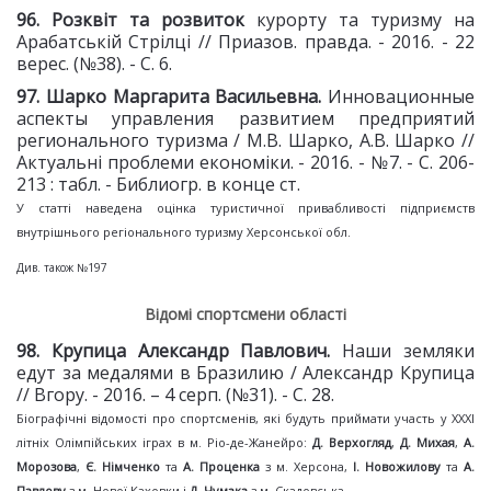
96. Розквіт та розвиток
курорту та туризму на
Арабатській Стрілці // Приазов. правда. - 2016. - 22
верес. (№38). - С. 6.
97. Шарко Маргарита Васильевна.
Инновационные
аспекты управления развитием предприятий
регионального туризма / М.В. Шарко, А.В. Шарко //
Актуальні проблеми економіки. - 2016. - №7. - С. 206-
213 : табл. - Библиогр. в конце ст.
У статті наведена оцінка туристичної привабливості підприємств
внутрішнього регіонального туризму Херсонської обл.
Див. також №197
Відомі спортсмени області
98. Крупица Александр Павлович.
Наши земляки
едут за медалями в Бразилию / Александр Крупица
// Вгору. - 2016. – 4 серп. (№31). - С. 28.
Біографічні відомості про спортсменів, які будуть приймати участь у XXXI
літніх Олімпійських іграх в м. Ріо-де-Жанейро:
Д. Верхогляд
,
Д. Михая
,
А.
Морозова
,
Є. Німченко
та
А. Проценка
з м. Херсона,
І. Новожилову
та
А.
Павлову
з м. Нової Каховки і
Д. Чумака
з м. Скадовська.