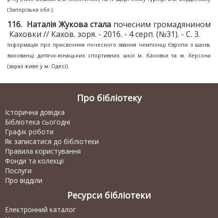
(Запорізька обл.).
116. Наталія Жукова стала
почесним громадянином
Каховки // Кахов. зоря. - 2016. - 4 серп. (№31). - С. 3.
Інформація про присвоєння почесного звання чемпіонці Європи з шахів,
вихованці дитячо-юнацьких спортивних шкіл м. Каховки та м. Херсона
(зараз живе у м. Одесі).
Про бібліотеку
Історична довідка
Бібліотека сьогодні
Графік роботи
Як записатися до бібліотеки
Правила користування
Фонди та колекції
Послуги
Про відділи
Ресурси бібліотеки
Електронний каталог