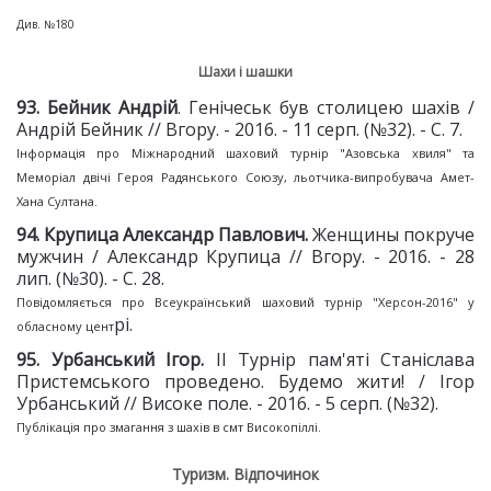
Див. №180
Шахи і шашки
93
.
Бейник Андрій
. Генічеськ був столицею шахів /
Андрій Бейник // Вгору. - 2016. - 11 серп. (№32). - С. 7.
Інформація про Міжнародний шаховий турнір "Азовська хвиля" та
Меморіал двічі Героя Радянського Союзу, льотчика-випробувача Амет-
Хана Султана.
94. Крупица Александр Павлович.
Женщины покруче
мужчин / Александр Крупица // Вгору. - 2016. - 28
лип. (№30). - С. 28.
Повідомляється про Всеукраїнський шаховий турнір "Херсон-2016" у
рі.
обласному цент
95. Урбанський Ігор.
II Турнір пам'яті Станіслава
Пристемського проведено. Будемо жити! / Ігор
Урбанський // Високе поле. - 2016. - 5 серп. (№32).
Публікація про змагання з шахів в смт Високопіллі.
Туризм. Відпочинок