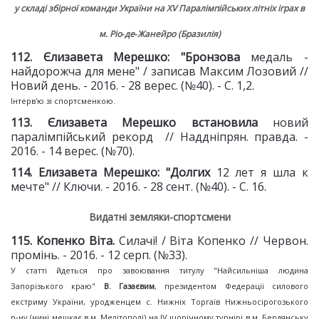
у складі збірної команди України на XV Паралімпійських літніх іграх в
м. Ріо‑де‑Жанейро (Бразилія)
112. Єлизавета Мерешко: "Бронзова
медаль -
найдорожча для мене" / записав Максим Лозовий //
Новий день. - 2016. - 28 верес. (№40). - С. 1,2.
Інтерв'ю зі спортсменкою.
113. Єлизавета Мерешко встановила
новий
паралімпійський рекорд // Наддніпрян. правда. -
2016. - 14 верес. (№70).
114. Елизавета Мерешко: "Долгих
12 лет я шла к
мечте" // Ключи. - 2016. - 28 сент. (№40). - С. 16.
Видатні земляки-спортсмени
115. Копенко Віта.
Силачі! / Віта Копенко // Червон.
промінь. - 2016. - 12 серп. (№33).
У статті йдеться про завоювання титулу "Найсильніша людина
Запорізького краю"
В. Газаєвим
, президентом Федерації силового
екстриму України, уродженцем с. Нижніх Торгаїв Нижньосірогозького
р‑ну (нині мешкає в м. Мелітополі) на IV щорічному турнірі в м. Бердянську