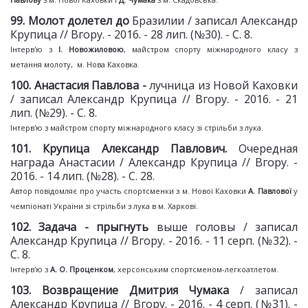
99. Молот долетел до
Бразилии / записал Александр
Крупица // Вгору. - 2016. - 28 лип. (№30). - С. 8.
Інтерв'ю з
І. Новожиловою
, майстром спорту міжнародного класу з
метання молоту, м. Нова Каховка.
100. Анастасия Павлова -
лучница из Новой Каховки
/ записал Александр Крупица // Вгору. - 2016. - 21
лип. (№29). - С. 8.
Інтерв'ю з майстром спорту міжнародного класу зі стрільби з лука.
101. Крупица Александр Павлович.
Очередная
награда Анастасии / Александр Крупица // Вгору. -
2016. - 14 лип. (№28). - С. 28.
Автор повідомляє про участь спортсменки з м. Нової Каховки
А. Павлової
у
чемпіонаті України зі стрільби з лука в м. Харкові.
102
.
Задача - прыгнуть
выше головы / записал
Александр Крупица // Вгору. - 2016. - 11 серп. (№32). -
С. 8.
Інтерв'ю з
А. О. Проценком
, херсонським спортсменом-легкоатлетом.
103. Возвращение Дмитрия Чумака
/ записал
Александр Крупица // Вгору. - 2016. - 4 серп. (№31). -