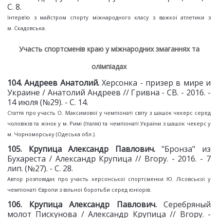
С. 8.
Інтерв'ю з майстром спорту міжнародного класу з важкої атлетики з
м. Скадовська.
Участь спортсменів краю у міжнародних змаганнях та
олімпіадах
104. Андреев Анатолий.
Херсонка - призер в мире и
Украине / Анатолий Андреев // Гривна - СВ. - 2016. -
14 июля (№29). - С. 14.
Стаття про участь О. Максимової у чемпіонаті світу з шашок чекерс серед
чоловіків та жінок у м. Римі (Італія) та чемпіонаті України з шашок чекерс у
м. Чорноморську (Одеська обл.).
105. Крупица Александр Павлович.
"Бронза" из
Бухареста / Александр Крупица // Вгору. - 2016. - 7
лип. (№27). - С. 28.
Автор розповідає про участь херсонської спортсменки Ю. Лісовської у
чемпіонаті Європи з вільної боротьби серед юніорів.
106. Крупица Александр Павлович.
Серебряный
молот Пискунова / Александр Крупица // Вгору. -