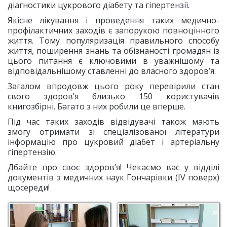
діагностики цукрового діабету та гіпертензії.
Якісне лікування і проведення таких медично-
профілактичних заходів є запорукою повноцінного
життя. Тому популяризація правильного способу
життя, поширення знань та обізнаності громадян із
цього питання є ключовими в уважнішому та
відповідальнішому ставленні до власного здоров’я.
Загалом впродовж цього року перевірили стан
свого здоров’я близько 150 користувачів
книгозбірні. Багато з них робили це вперше.
Під час таких заходів відвідувачі також мають
змогу отримати зі спеціалізованої літератури
інформацію про цукровий діабет і артеріальну
гіпертензію.
Дбайте про своє здоров’я! Чекаємо вас у відділі
документів з медичних наук Гончарівки (ІV поверх)
щосереди!