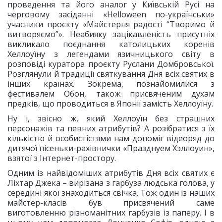
проведення та його аналог у Київській Русі на
черговому засіданні «Helloween по-українськи»
учасники проєкту «Майстерня радості “Творимо й
витворяємо”». Неабияку зацікавленість присутніх
викликало поєднання католицьких коренів
Хеллоуїну з легендами язичницького світу в
розповіді куратора проєкту Руслани Домбровської.
Розглянули й традиції святкування Дня всіх святих в
інших країнах. Зокрема, познайомилися з
фестивалем Обон, також присвяченим духам
предків, що проводиться в Японії замість Хеллоуїну.
Ну і, звісно ж, який Хеллоуїн без страшних
персонажів та певних атрибутів? А розібратися з їх
кількістю й особистістями нам допоміг відеоряд до
дитячої пісеньки-рахівнички «Празднуем Хэллоуин»,
взятої з Інтернет-простору.
Одним із найвідоміших атрибутів Дня всіх святих є
Ліхтар Джека – вирізана з гарбуза людська голова, у
середині якої знаходиться свічка. Тож один із наших
майстер-класів був присвячений саме
виготовленню різноманітних гарбузів із паперу. І в