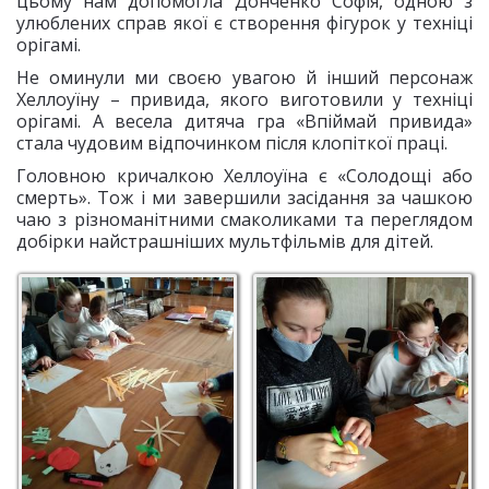
цьому нам допомогла Донченко Софія, одною з
улюблених справ якої є створення фігурок у техніці
орігамі.
Не оминули ми своєю увагою й інший персонаж
Хеллоуїну – привида, якого виготовили у техніці
орігамі. А весела дитяча гра «Впіймай привида»
стала чудовим відпочинком після клопіткої праці.
Головною кричалкою Хеллоуїна є «Солодощі або
смерть». Тож і ми завершили засідання за чашкою
чаю з різноманітними смаколиками та переглядом
добірки найстрашніших мультфільмів для дітей.