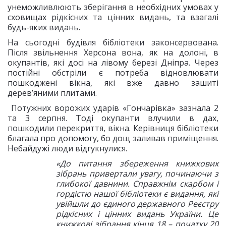
унеможливлюють зберігання в необхідних умовах у
сховищах рідкісних та цінних видань, та взагалі
будь-яких видань.
На сьогодні будівля бібліотеки законсервована.
Після звільнення Херсона вона, як на долоні, в
окупантів, які досі на лівому березі Дніпра. Через
постійні обстріли є потреба відновлювати
пошкоджені вікна, які вже давно зашиті
дерев’яними плитами.
Потужних ворожих ударів «Гончарівка» зазнала 2
та 3 серпня. Тоді окупанти влучили в дах,
пошкодили перекриття, вікна. Керівниця бібліотеки
благала про допомогу, бо дощ заливав приміщення.
Небайдужі люди відгукнулися.
«До питання збереження книжкових
зібрань привертали увагу, починаючи з
глибокої давнини. Справжнім скарбом і
гордістю нашої бібліотеки є видання, які
увійшли до єдиного державного Реєстру
рідкісних і цінних видань України. Це
книжкові зібрання кінця 18 – початку 20