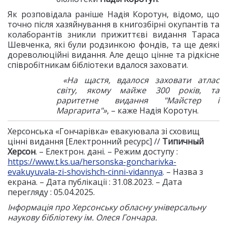
Як розповідала раніше Надія Коротун, відомо, що
точно після хазяйнування в книгозбірні окупантів та
колаборантів зникли прижиттєві видання Тараса
Шевченка, які були родзинкою фондів, та ще деякі
дореволюційні видання. Але дещо цінне та рідкісне
співробітникам бібліотеки вдалося заховати.
«На щастя, вдалося заховати атлас
світу, якому майже 300 років, та
раритетне видання "Майстер і
Маргарита"»
, – каже Надія Коротун.
Херсонська «Гончарівка» евакуювала зі сховищ
цінні видання [Електронний ресурс] //
Типичный
Херсон
. – Електрон. дані. – Режим доступу :
https://www.t.ks.ua/hersonska-goncharivka-
evakuyuvala-zi-shovishch-cinni-vidannya
. – Назва з
екрана. – Дата публікації : 31.08.2023. – Дата
перегляду : 05.04.2025.
Інформація про Херсонську обласну універсальну
наукову бібліотеку ім. Олеся Гончара.