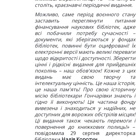
століть, краєзнавчі періодичні видання.
Можливо, саме період воєнного стану
заставить переглянути питання
фінансування наукових бібліотек, адже
всі побачили потребу сучасності –
документи, які зберігаються у фондах
бібліотек, повинні бути оцифровані! Їх
електронні версії мають великі переваги
щодо відкритості і доступності. Зберегти
цінні і рідкісні видання для прийдешніх
поколінь – наш обов'язок! Кожне з цих
видань має свою творчу та
інтелектуальну цінність. Це наша історія,
це наша пам'ять! Про свою історичну
місію бібліотекари Гончарівки знають і
гідно її виконують! Ця частина фонду
вивезена і знаходиться у надійних, не
доступних для ворожих обстрілів місцях!
Ці видання також чекають перемоги і
повернення до книжкових полиць!»
–
повідомила 29 серпня директорка
бібліотеки
Надія Коротун
.