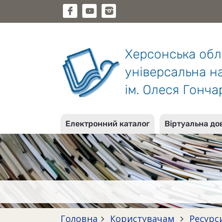
Херсонська об
універсальна на
ім. Олеся Гонча
Електронний каталог
Віртуальна до
Головна
Користувачам
Ресурс