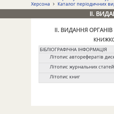
Херсона
Каталог періодичних вид
ІІ. ВИД
II. ВИДАННЯ ОРГАНІ
КНИЖКО
БІБЛІОГРАФІЧНА ІНФОРМАЦІЯ
Літопис авторефератів дис
Літопис журнальних статей
Літопис книг