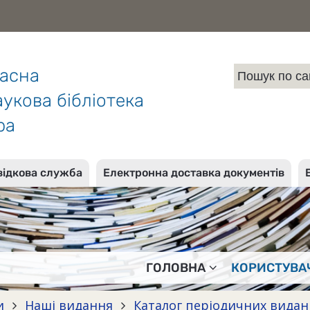
ласна
укова бібліотека
ра
відкова служба
Електронна доставка документів
ГОЛОВНА
КОРИСТУВА
и
Наші видання
Каталог періодичних видань