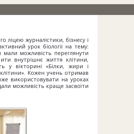
го ліцею журналістики, бізнесу і
активний урок біології на тему:
и мали можливість переглянути
чити внутрішнє життя клітини,
ть у вікторині «Білки, жири і
 клітини». Кожен учень отримав
може використовувати на уроках
 дали можливість краще засвоїти