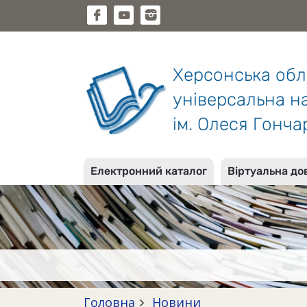
Херсонська об
універсальна на
ім. Олеся Гонча
Електронний каталог
Віртуальна до
Головна
Новини