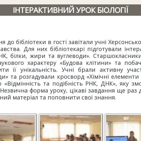
ІНТЕРАКТИВНИЙ УРОК БІОЛОГІЇ
я до бібліотеки в гості завітали учні Херсонсько
авства. Для них бібліотекарі підготували інтер
НК, білки, жири та вуглеводи». Старшокласник
аукового характеру «Будова клітини» та поба
ити її унікальність. Учні брали активну учас
ди» та розгадували кросворд «Хімічні елементи
 «Відмінність та подібність РНК, ДНК», яку з
ї. Незвична форма уроку, цікаві завдання ще раз
ний матеріал та поповнити свої знання.