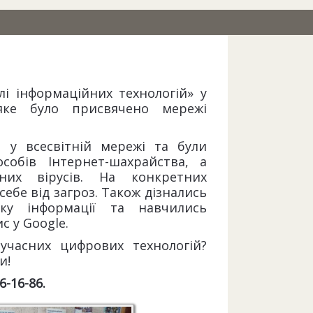
лі інформаційних технологій» у
яке було присвячено мережі
 у всесвітній мережі та були
собів Інтернет-шахрайства, а
них вірусів. На конкретних
себе від загроз. Також дізнались
ку інформації та навчились
 у Google.
сучасних цифрових технологій?
и!
26-16-86
.