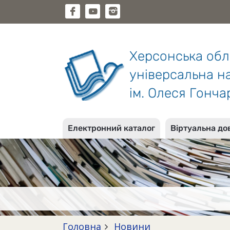
Херсонська об
універсальна на
ім. Олеся Гонча
Електронний каталог
Віртуальна до
Головна
Новини