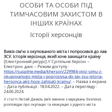
ОСОБИ ТА ОСОБИ ПІД
ТИМЧАСОВИМ ЗАХИСТОМ В
ІНШИХ КРАЇНАХ
Історії херсонців
Вивіз сім'ю з окупованого міста і попросився до лав
ЗСУ.
Історія херсонця, який хоче захищати країну
[Електронний ресурс] // Суспільне Херсон. –
Електрон. дані. – Режим доступу :
https://suspilne.media/kherson/229984-viviz-simu-z-
okupovanogo-mista-i-poprosivsa-do-lav-zsu-istoria-
hersonca-akij-hoce-zahisati-krainu/
. – Назва з екрана.
– Дата публікації : 18.04.2022. – Дата перегляду :
24.06.2024.
У статті Лютий Джміль (ім’я змінене з міркувань безпеки)
розповідає про окупацію та евакуацію з рідного міста.