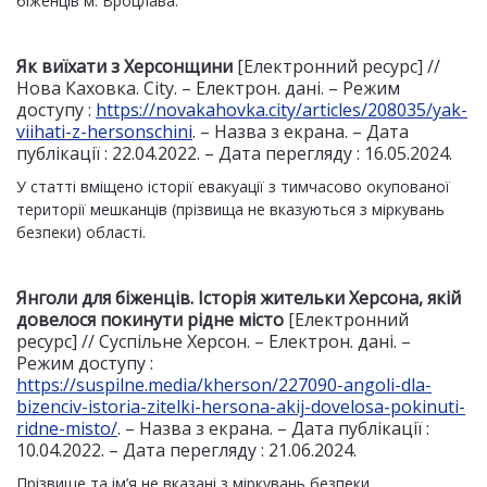
біженців м. Вроцлава.
Як виїхати з Херсонщини
[Електронний ресурс] //
Нова Каховка. Сity. – Електрон. дані. – Режим
доступу :
https://novakahovka.city/articles/208035/yak-
viihati-z-hersonschini
. – Назва з екрана. – Дата
публікації : 22.04.2022. – Дата перегляду : 16.05.2024.
У статті вміщено історії евакуації з тимчасово окупованої
території мешканців (прізвища не вказуються з міркувань
безпеки) області.
Янголи для біженців. Історія жительки Херсона, якій
довелося покинути рідне місто
[Електронний
ресурс] // Суспільне Херсон. – Електрон. дані. –
Режим доступу :
https://suspilne.media/kherson/227090-angoli-dla-
bizenciv-istoria-zitelki-hersona-akij-dovelosa-pokinuti-
ridne-misto/
. – Назва з екрана. – Дата публікації :
10.04.2022. – Дата перегляду : 21.06.2024.
Прізвище та ім’я не вказані з міркувань безпеки.