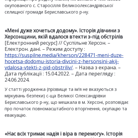
окупованого с. Старосілля Великоолександрівської
селищної громади Бериславського р-ну.
«Мені дуже хочеться додому». Історія дівчини з
Херсонщини, якій вдалося втекти з-під обстрілів
[Електронний ресурс] // Суспільне Херсон. –
Електрон. дані. – Режим доступу :
https://suspilne.media/kherson/228471-meni-duze-
hocetsa-dodomu-istoria-divcini-z-hersonsini-akij-
vdalosa-vtekti-z-pid-obstriliv/
. – Назва з екрана. –
Дата публікації : 15.04.2022. – Дата перегляду :
24.06.2024.
У статті уродженка (прізвище та ім’я не вказуються з
міркувань безпеки) с-ща Великої Олександрівки
Бериславського р-ну, що мешкала в м. Херсоні, розповідає
про початок повномасштабного вторгнення, окупацію та
евакуацію.
«
Нас всіх тримає надія і віра в перемогу
»
. Історія