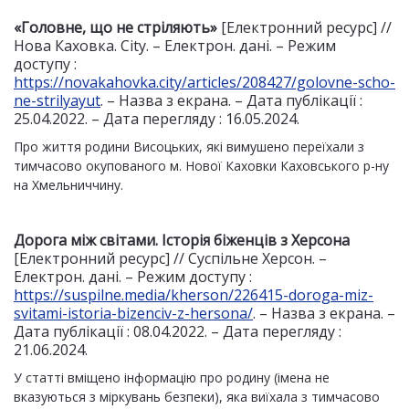
«Головне, що не стріляють»
[Електронний ресурс] //
Нова Каховка. Сity. – Електрон. дані. – Режим
доступу :
https://novakahovka.city/articles/208427/golovne-scho-
ne-strilyayut
. – Назва з екрана. – Дата публікації :
25.04.2022. – Дата перегляду : 16.05.2024.
Про життя родини Висоцьких, які вимушено переїхали з
тимчасово окупованого м. Нової Каховки Каховського р-ну
на Хмельниччину.
Дорога між світами. Історія біженців з Херсона
[Електронний ресурс] // Суспільне Херсон. –
Електрон. дані. – Режим доступу :
https://suspilne.media/kherson/226415-doroga-miz-
svitami-istoria-bizenciv-z-hersona/
. – Назва з екрана. –
Дата публікації : 08.04.2022. – Дата перегляду :
21.06.2024.
У статті вміщено інформацію про родину (імена не
вказуються з міркувань безпеки), яка виїхала з тимчасово