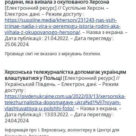
родини, яка виїхала з окупованого Херсона
[Електронний ресурс] // Суспільне Херсон. –
Електрон. дані. – Режим доступу :
https://suspilne.media/kherson/231243-nas-vsih-
trimae-nadia-i-vira-v-peremogu-istoria-rodini-aka-
viihala-z-okupovanogo-hersona/
. – Назва з екрана. –
Дата публікації : 21.04.2022. – Дата перегляду :
25.06.2024.
Прізвище сім’ї не вказано з міркувань безпеки.
Херсонська тележурналістка допомагає українцям
влаштуватися у Польщі
[Електронний ресурс] //
Український Південь. – Електрон. дані. – Режим
доступу :
https://pivdenukraine.com.ua/2022/03/13/xersonska-
telezhurnalistka-dopomagaye-ukra%d1%97ncyam-
vlashtuvatisya-u-polshhi-foto/
. – Назва з екрана. –
Дата публікації : 13.03.2022. – Дата перегляду :
24.04.2024.
Інформація про І. Верховську, волонтерку в Центрі для