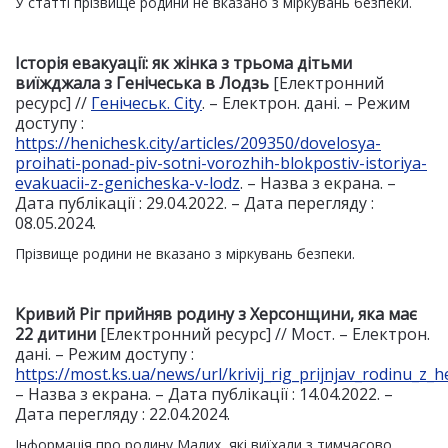
У статті прізвище родини не вказано з міркувань безпеки.
Історія евакуації: як жінка з трьома дітьми
виїжджала з Генічеська в Лодзь
[Електронний
ресурс] //
Генічеськ. City
. – Електрон. дані. – Режим
доступу :
https://henichesk.city/articles/209350/dovelosya-
proihati-ponad-piv-sotni-vorozhih-blokpostiv-istoriya-
evakuacii-z-genicheska-v-lodz
. – Назва з екрана. –
Дата публікації : 29.04.2022. – Дата перегляду :
08.05.2024.
Прізвище родини не вказано з міркувань безпеки.
Кривий Ріг прийняв родину з Херсонщини, яка має
22 д
и
т
ини
[Електронний ресурс] // Мост. – Електрон.
дані. – Режим доступу :
https://most.ks.ua/news/url/krivij_rig_prijnjav_rodinu_z_
– Назва з екрана. – Дата публікації : 14.04.2022. –
Дата перегляду : 22.04.2024.
Інформація про родину Малих, які виїхали з тимчасово