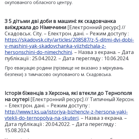
окупованого обласного центру.
З 5 дітьми дві доби в машині: як скадовчанка
виїжджала до Німеччини
[Електронний ресурс] //
Скадовськ. City. – Електрон. дані. – Режим доступу :
https://skadovsk.city/articles/208587/z-5-ditmi-dvi-dobi-
v-mashini-yak-skadovchanka-viizhdzhala-z-
hersonschini-do-nimechchini
. – Назва з екрана. – Дата
публікації : 25.04.2022. – Дата перегляду : 10.06.2024.
Про евакуацію родини (прізвище не вказано з міркувань
безпеки) з тимчасово окупованого м. Скадовська.
Історія біженців з Херсона, які втекли до Тернополя
на скутері
[Електронний ресурс] // Типичный Херсон.
– Електрон. дані. – Режим доступу :
http://www.t.ks.ua/istoriya-bizhenciv-z-hersona-yaki-
vtekli-do-ternopolya-na-skuteri
. – Назва з екрана. –
Дата публікації : 20.04.2022. – Дата перегляду :
15.08.2024.