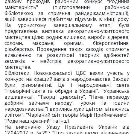
району проходив районний конкурс "Родинна
майстерність" (підготовлений районною
бібліотекою за сприяння райдержадміністрації),
який завершився підбиттям підсумків в кінці року.
На урочистому завершальному етапі була
представлена виставка декоративно-ужиткового
мистецтва цілих родин: вишивки, вироби з дерева,
соломи, макраме, оригамі, бісероплетіння,
різьбярство. Проведення таких заходів сприяють
виявленню та розвиткові творчих здібностей
земляків – майстрів декоративно-ужиткового
мистецтва.
Бібліотеки Новокаховської ЦБС взяли участь у
конкурсі на кращий захід з народознавства. Заходи
були різноманітні. Це і народознавчі свята
"Новорічні свята та обряди в Україні", "Українська
вишиванка", "Творці дивосвіту", "Нема переводу
добрим звичаям народу"; уроки та години
народознавства "І вкрились луки цвітом, вітаючись
з літом", "Чарівний світ творів Марії Приймаченко",
"Роде наш красний" та інші.
На виконання Указу Президента України від
12.04.2007 р. №297 "Про заходи щодо відзначення