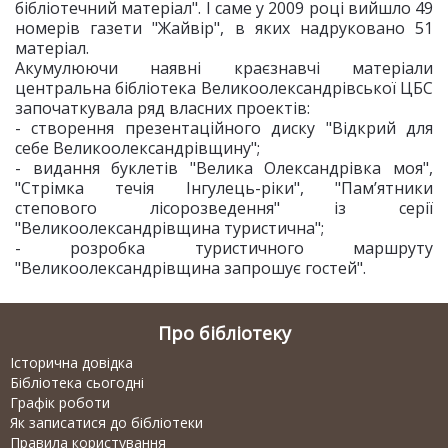
бібліотечний матеріал". І саме у 2009 році вийшло 49
номерів газети "Жайвір", в яких надруковано 51
матеріал.
Акумулюючи наявні краєзнавчі матеріали
центральна бібліотека Великоолександрівської ЦБС
започаткувала ряд власних проектів:
- створення презентаційного диску "Відкрий для
себе Великоолександрівщину";
- видання буклетів "Велика Олександрівка моя",
"Стрімка течія Інгулець-ріки", "Пам’ятники
степового лісорозведення" із серії
"Великоолександрівщина туристична";
- розробка туристичного маршруту
"Великоолександрівщина запрошує гостей".
Про бібліотеку
Історична довідка
Бібліотека сьогодні
Графік роботи
Як записатися до бібліотеки
Правила користування