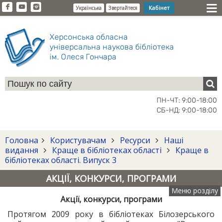
Кабінет
Українська
Звертайтеся
Херсонська обласна
універсальна наукова бібліотека
ім. Олеся Гончара
ПН-ЧТ: 9:00-18:00
СБ-НД: 9:00-18:00
Головна
Користувачам
Ресурси
Наші
видання
Краще в бібліотеках області
Краще в
бібліотеках області. Випуск 3
АКЦІЇ, КОНКУРСИ, ПРОГРАМИ
Меню розділу
Акції, конкурси, програми
Протягом 2009 року в бібліотеках Білозерського