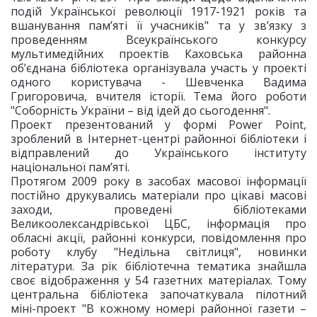
подій Української революції 1917-1921 років та
вшанування пам’яті її учасників" та у зв’язку з
проведенням Всеукраїнського конкурсу
мультимедійних проектів Каховська районна
об’єднана бібліотека організувала участь у проекті
одного користувача - Шевченка Вадима
Григоровича, вчителя історії. Тема його роботи
"Соборність України – від ідей до сьогодення".
Проект презентований у формі Power Point,
зроблений в Інтернет-центрі районної бібліотеки і
відправлений до Українського інституту
національної пам’яті.
Протягом 2009 року в засобах масової інформації
постійно друкувались матеріали про цікаві масові
заходи, проведені бібліотеками
Великоолександрівської ЦБС, інформація про
обласні акції, районні конкурси, повідомлення про
роботу клубу "Недільна світлиця", новинки
літератури. За рік бібліотечна тематика знайшла
своє відображення у 54 газетних матеріалах. Тому
центральна бібліотека започаткувала пілотний
міні-проект "В кожному номері районної газети –