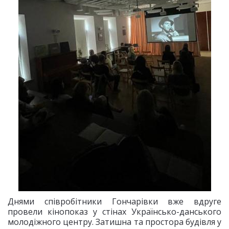
Днями співробітники Гончарівки вже вдруге
провели кінопоказ у стінах Українсько-данського
молодіжного центру. Затишна та простора будівля у