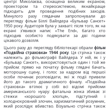
центрі Миколаєва, оснащена великим екраном,
проектором та стереосистемою, якнайкраще
підходить для проведення подібних заходів.
Минулого разу глядачам запропонували до
перегляду фільм Біллі Вайлдера «Бульвар Сансет»
1950 року. Аудиторія була у захваті: після того, як на
екрані з’явився напис «The End», багато хто
підходив особисто подякувати за дві години
цікавого дозвілля.
Цього разу до перегляду бібліотекарі обрали
фільм
«Подвійна страховка» 1944 року
. Ця стрічка також
належить до фільмографії Вайлдера. У ній, як і у
«Бульвар Сансет», використовується один і той же
прийом: прямо на початку фільму глядачі бачать
моторошну сцену, і голос за кадром від першої
особи починає розповідати, які ж події привели
його до такого драматичного фіналу. «Подвійна
страховка» втілює у собі всі відомі прийоми
американського нуару: фатальна жінка збиває зі
стежки «хорошого хлопця», підступний і
холоднокровний злочин, харизматичний розумник,
який розслідує вбивство. Візуально стрічка також