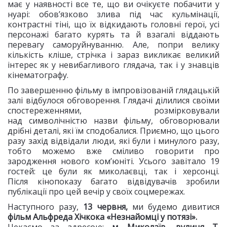
має у наявності все те, що ви очікуєте побачити у
нуарі: обов’язково злива під час кульмінації,
контрастні тіні, що їх відкидають головні герої, усі
персонажі багато курять та й взагалі віддають
перевагу саморуйнуванню. Але, попри велику
кількість кліше, стрічка і зараз викликає великий
інтерес як у невибагливого глядача, так і у знавців
кінематографу.
По завершенню фільму в імпровізованій глядацькій
залі відбулося обговорення. Глядачі ділилися своїми
спостереженнями, розмірковували
над символічністю назви фільму, обговорювали
дрібні деталі, які їм сподобалися. Приємно, що цього
разу захід відвідали люди, які були і минулого разу,
тобто можемо вже сміливо говорити про
зародження нового ком’юніті. Усього завітало 19
гостей: це були як миколаєвці, так і херсонці.
Після кінопоказу багато відвідувачів зробили
публікації про цей вечір у своїх соцмережах.
Наступного разу,
13 червня,
ми будемо дивитися
фільм Альфреда Хічкока «Незнайомці у потязі».