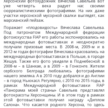
Херсонский фотохудожник Вячеслав Савельев вот
уже четверть века радует нас своими
сюрреалистическими фотографиями. На них даже
участки херсонской мусорной свалки выглядят, как
марсианский пейзаж.
Поражает «плодовидость» Вячеслава Савельева.
Под патронатом Международной федерации
фотоискусства FIAP его работы экспонировались на
международных фотовыставках и неоднократно
получали призовые места. В 2008-м, 2009-м и в
2012-м годах фотографии Вячеслава красовались на
международных фотовыставках в Польше, в городе
Жешув. Также его фото увидели в Поднебесной: в
2008-м – в Шанхае, а в 2009 – в Гонконге. Жители
сербского Белграда любовались фотографиями
нашего земляка. А в 2010 году добрался и до Англии
– в город Ньюкасл. Регулярно, с 2010 по 2015 годы, в
рамках Международной фотовыставки FIAP
«Панорама моей страны» Савельев представлял
фотокрасоты Херсонщины. И в этом году в рамках
этой фотовыставки получил награду «Диплом
Салона». Что касается родного Херсона, то здесь