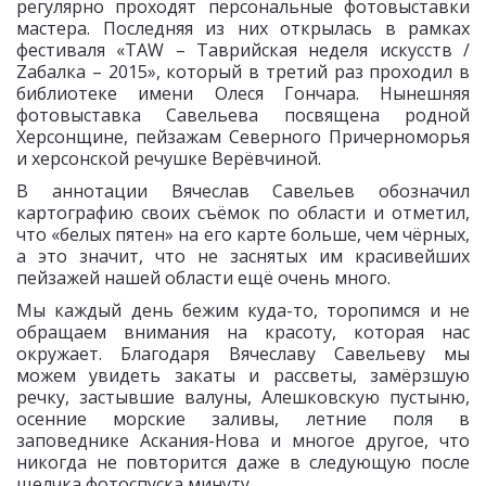
регулярно проходят персональные фотовыставки
мастера. Последняя из них открылась в рамках
фестиваля «TAW – Таврийская неделя искусств /
Zабалка – 2015», который в третий раз проходил в
библиотеке имени Олеся Гончара. Нынешняя
фотовыставка Савельева посвящена родной
Херсонщине, пейзажам Северного Причерноморья
и херсонской речушке Верёвчиной.
В аннотации Вячеслав Савельев обозначил
картографию своих съёмок по области и отметил,
что «белых пятен» на его карте больше, чем чёрных,
а это значит, что не заснятых им красивейших
пейзажей нашей области ещё очень много.
Мы каждый день бежим куда-то, торопимся и не
обращаем внимания на красоту, которая нас
окружает. Благодаря Вячеславу Савельеву мы
можем увидеть закаты и рассветы, замёрзшую
речку, застывшие валуны, Алешковскую пустыню,
осенние морские заливы, летние поля в
заповеднике Аскания-Нова и многое другое, что
никогда не повторится даже в следующую после
щелчка фотоспуска минуту…