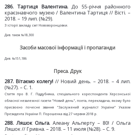
28
6
. Тартиця Валентина.
До 55-річчя районного
краєзнавчого музею / Валентина Тартиця // Вісті. –
2018. – 19 лип. (№29).
З історії закладу смт Нововоронцовки.
Див. також №18,300
Засоби масової інформації і пропаганди
Див. №151,186
Преса. Друк
2
87
. Вітаємо колегу!
// Новий день. – 2018. – 4 лип.
(№27). – С. 1.
Стаття про В. Г. Піддубняка, спеціального кореспондента Херсонської
обласної незалежної газети "Новий день", поета, перекладача, якому було
присвоєно почесне звання "Заслужений журналіст України" Указом
Президента України П. Порошенка від 27 червня 2018 р.
2
88
. Ляшок Ольга.
Алеану Альперту – 80! / Ольга
Ляшок // Гривна. – 2018. – 11 июля (№28). – С. 9.