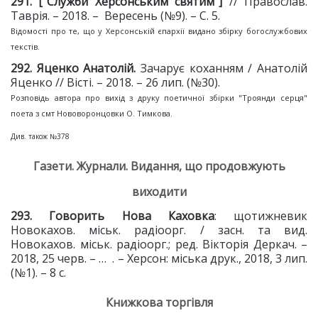
2
91
. ["Служби Херсонським святим"]
// Православ.
Таврія. – 2018. – Вересень (№9). – С. 5.
Відомості про те, що у Херсонській єпархії видано збірку богослужбових
текстів.
29
2
. Яценко Анатолій.
Зачарує коханням / Анатолій
Яценко // Вісті. – 2018. – 26 лип. (№30).
Розповідь автора про вихід з друку поетичної збірки "Троянди серця"
поета з смт Нововоронцовки О. Тимкова.
Див. також №378
Газети. Журнали. Видання, що продовжують
виходити
293.
Говорить Нова Каховка
: щотижневик
Новокахов. міськ. радіоорг. / засн. та вид.
Новокахов. міськ. радіоорг.; ред. Вікторія Деркач. –
2018, 25 черв. – … . – Херсон: міська друк., 2018, 3 лип.
(№1). – 8 с.
Книжкова торгівля