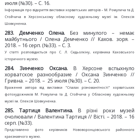
июля (№30). – С. 16.
Інформація про відкриття виставки хорватських авторів – М. Ромулича та Д.
Стойчича в Херсонському обласному художньому музеї ім. Олексія
Шовкуненка.
28
3
. Демченко Олена.
Без минулого – немає
майбутнього / Олена Демченко // Кахов. зоря. –
2018. – 16 серп. (№33). – С. 3.
У статті розповідається про С. Л. Сидьолкіну, керівника Каховського
історичного музею.
28
4
. Зинченко Оксана.
В Херсоне вспыхнуло
хорватское разнообразие / Оксана Зинченко //
Гривна. – 2018. – 25 июля (№30). – С. 20.
Враження автора від виставки "Спалах різноманітності" хорватських
фотохудожників М. Ромулича та Д. Стойчича у Обласному художньому
музеї ім. Олексія Шовкуненка.
28
5
. Тартиця Валентина.
В різні роки музей
очолювали / Валентина Тартиця // Вісті. – 2018. – 16
серп. (№33).
Представлено фото керівників Нововоронцовського районного
краєзнавчого музею.