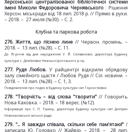
Херсонської централізованої бібліотечної системи
імені Миколи Федоровича Чернявського
: Рішення
Херсон. міськради від 18 лип. 2018 р. // Прямо в руки.
– 2018. – 27 июля (№30). – С. 2.
Клубна та паркова робота
27
6
. Життя, що піснею
лине
// Червон. промінь. –
2018. – 13 лип. (№28). – С. 11.
До 70-річчя від дня народження У. Й. Селіванової, директора Будинку
культури с. Дем'янівки Нижньосірогозького р-ну.
27
7
. Рудя Любов.
У райцентрі відкрили обрядову
залу сімейного щастя / Любов Рудя // Сіл. новини. –
2018. – 13 лип. (№28). – С. 1, 3.
Повідомлення про подію в Будинку культури смт Горностаївки.
2
78
. "Творчість – від
слова "творити"
// Говорить
Нова Каховка. – 2018. – 18 верес. (№12).
Інформація про С. П. Тішину, директора Будинку культури смт Дніпрян
Новокаховської міської ради.
27
9
. "...
Я завжди співала,
скільки себе пам'ятаю!"
/
записала Ю. Головко // Жайвір. – 2018. – 28 лип.