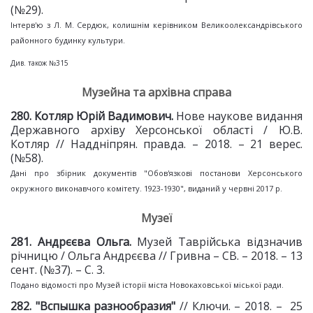
(№29).
Інтерв'ю з Л. М. Сердюк, колишнім керівником Великоолександрівського
районного будинку культури.
Див. також №315
Музейна та архівна справа
2
80
. Котляр Юрій Вадимович.
Нове наукове видання
Державного архіву Херсонської області / Ю.В.
Котляр // Наддніпрян. правда. – 2018. – 21 верес.
(№58).
Дані про збірник документів "Обов'язкові постанови Херсонського
окружного виконавчого комітету. 1923-1930", виданий у червні 2017 р.
Музеї
281. Андрєєва Ольга.
Музей Таврійська відзначив
річницю / Ольга Андрєєва // Гривна – СВ. – 2018. – 13
сент. (№37). – С. 3.
Подано відомості про Музей історії міста Новокаховської міської ради.
28
2
. "Вспышка разнообразия"
// Ключи. – 2018. – 25