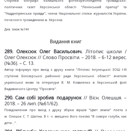
Сторінки біографії колишнього фотокореспондента громадсько-
політичних газет Херсонської області “Ленінський прапор” та
"Наддніпрянська правда", члена Національної спілки журналістів України,
почесного громадянина м. Херсона.
Див. також №144
Видання книг
2
89
. Олексюк Олег Васильович.
Літопис школи /
Олег Олексюк // Слово Просвіти. – 2018. – 6-12 верес.
(№36). – С. 13.
Автор інформує про вихід з друку книги "Літопис Інгулецької ЗОШ І‑ІІІ
ступенів Білозерської районної ради Херсонської області" вчителя
української мови та літератури В. М. Коваленко в Херсонській філії
Видавничого Центру "Просвіта".
2
90
. Сам собі зробив
подарунок
// Вісн. Олешшя. –
2018. – 26 лип. (№61/62).
Повідомлення про вихід з друку збірки віршів "Цвет земли" поета з
м. Олешок С. Т. Шагіна. В т. ч. вміщено його поезію "В сквере голуби, как
дети...".