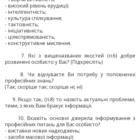
- високий рівень ерудиції;
- інтелігентність;
- культура спілкування;
- тактовність;
- ініціативність;
- цілеспрямованість;
- конструктивне мислення.
7. Які з вищеназваних якостей (п.6) добре
розвинені особисто у Вас? (Підкресліть)
8. Чи відчуваєте Ви потребу у поповненні
професійних знань?
(Так; скоріше так; скоріше ні; ні)
9. Якщо так, (п.8) то назвіть актуальні проблеми,
теми, з яких Вам бракує інформації.
10. Вкажіть основні джерела інформування з
професійних питань для Вас особисто?
- виставки нових надходжень;
- засоби масової інформації;