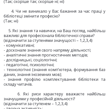
(Так; скоріше так; скоріше ні; ні)
4. Чи не виникало у Вас бажання за час праці у
бібліотеці змінити професію?
(Так; ні)
5. Які знання та навички, на Ваш погляд, найбільш
важливі для професіонала бібліотечної справи?
(відзначити за ступенями значущості – 1,2,3,4)
- комунікативні;
- досконале знання свого напряму діяльності;
- аналітичні знання прогностичних методів;
- дослідницькі, соціологічні;
- педагогічні, психологічні;
- технологічні (знання комп’ютера, формування баз
даних, знання іноземних мов);
- знання профілю комплектування бібліотеки та
складу читачів.
6. Які риси характеру вважаєте найбільш
значущими у професійній діяльності?
(відзначити за ступенем – 1,2,3,4)
- творча активність;