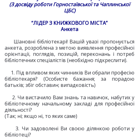
(З досвіду роботи Горностаївської та Чаплинської
ЦБС)
“ЛІДЕР З КНИЖКОВОГО МІСТА”
Анкета
Шановні бібліотекарі! Вашій увазі пропонується
анкета, розроблена з метою виявлення професійної
орієнтації, поглядів, позицій, переконань і потреб
бібліотечних спеціалістів (необхідно підкреслити).
1. Під впливом яких чинників Ви обрали професію
бібліотекаря? (Особисте бажання; за порадою
батьків; збіг обставин; випадковість)
2. Чи вистачило Вам знань та навичок, набутих у
бібліотечному начальному закладі для професійної
діяльності?
(Так; ні; якщо ні, то яких саме)
3. Чи задоволені Ви своєю ділянкою роботи у
бібліотеці?