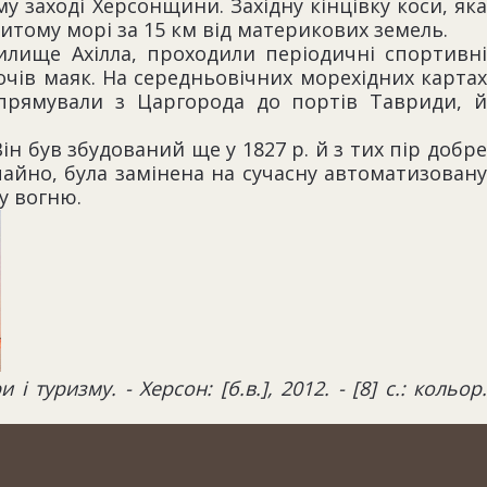
 заході Херсонщини. Західну кінцівку коси, яка
итому морі за 15 км від материкових земель.
илище Ахілла, проходили періодичні спортивні
сочів маяк. На середньовічних морехідних картах
прямували з Царгорода до портів Тавриди, й
н був збудований ще у 1827 р. й з тих пір добре
ичайно, була замінена на сучасну автоматизовану
у вогню.
уризму. - Херсон: [б.в.], 2012. - [8] с.: кольор.