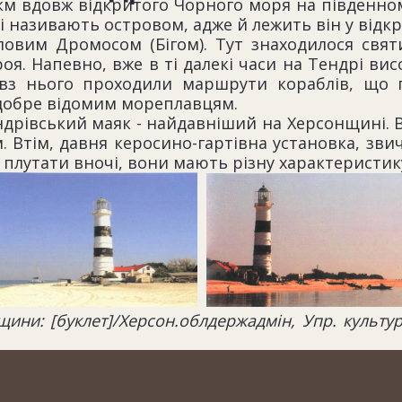
км вдовж відкритого Чорного моря на південному
і називають островом, адже й лежить він у відкр
ловим Дромосом (Бігом). Тут знаходилося свят
оя. Напевно, вже в ті далекі часи на Тендрі ви
овз нього проходили маршрути кораблів, що 
 добре відомим мореплавцям.
дрівський маяк - найдавніший на Херсонщині. Ві
 м. Втім, давня керосино-гартівна установка, зв
 плутати вночі, вони мають різну характеристик
: [буклет]/Херсон.облдержадмін, Упр. культури і т