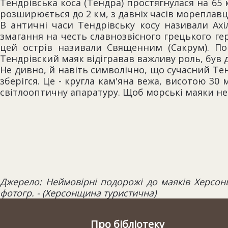
Тендрівська коса (Тендра) простягнулася на 65 
розширюється до 2 км, з давніх часів мореплавц
В античні часи Тендрівську косу називали Ахі
змагання на честь славнозвісного грецького гер
цей острів називали Священним (Сакрум). П
Тендрівский маяк відігравав важливу роль, був
Не дивно, й навіть символічно, що сучасний Тен
зберігся. Це - кругла кам'яна вежа, висотою 30
світлооптичну апаратуру. Щоб морські маяки не
Джерело: Неймовірні подорожі до маяків Херсонщини
фотогр. - (Херсонщина туристична)
Про бібліотеку