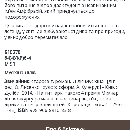
його питання відповідає студент з незвичайним
ім’ям Амфібрахій, який приєднується до
подорожуючих.
Ця книга – подорож у надзвичайне, у світ казок та
легенд, у світ, де відбуваються дива та про пригоди,
у яких добро перемагає зло.
Б10270
84(4УКР)6-4
М 91
Мусіхіна Лілія.
Звичайник
: старосвіт. роман/ Лілія Мусіхіна ; [літ.
ред. О. Лисенко ; худож. оформ. А. Кучерук] - Київ :
Дуліби, 2014. - На тит. арк. також: 4 премія Міжнар.
літ. конкурсу романів, кіносценаріїв, п’єс, пісен.
лірики та творів для дітей "Коронація слова". - 255 с.
- (4Е),
ISBN
978-966-8910-83-8
Про бібліотеку