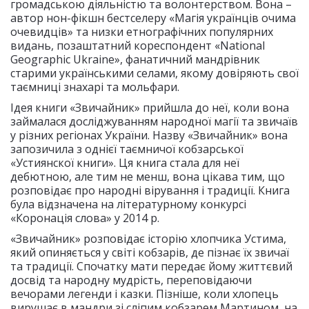
громадською діяльністю та волонтерством. Вона –
автор нон-фікшн бестселеру «Магія українців очима
очевидців» та низки етнографічних популярних
видань, позаштатний кореспондент «National
Geographic Ukraine», фанатичний мандрівник
старими українськими селами, якому довіряють свої
таємниці знахарі та мольфари.
Ідея книги «Звичайник» прийшла до неї, коли вона
займалася досліджуванням народної магії та звичаїв
у різних регіонах України. Назву «Звичайник» вона
запозичила з однієї таємничої кобзарської
«Устиянскої книги». Ця книга стала для неї
дебютною, але тим не менш, вона цікава тим, що
розповідає про народні вірування і традиції. Книга
була відзначена на літературному конкурсі
«Коронація слова» у 2014 р.
«Звичайник» розповідає історію хлопчика Устима,
який опиняється у світі кобзарів, де пізнає їх звичаї
та традиції. Спочатку мати передає йому життєвий
досвід та народну мудрість, переповідаючи
вечорами легенди і казки. Пізніше, коли хлопець
вирушає в мандри зі сліпим кобзарем Мартином, на