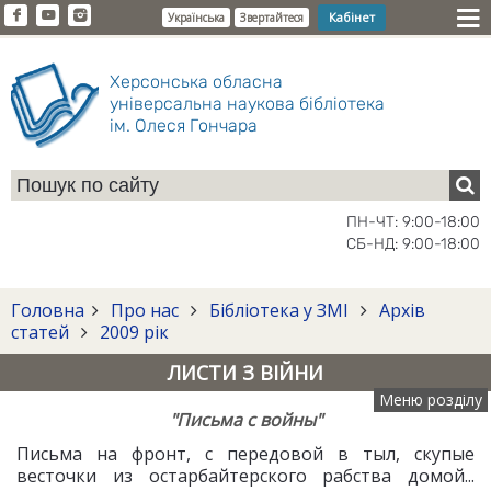
Кабінет
Українська
Звертайтеся
Херсонська обласна
універсальна наукова бібліотека
ім. Олеся Гончара
ПН-ЧТ: 9:00-18:00
СБ-НД: 9:00-18:00
Головна
Про нас
Бібліотека у ЗМІ
Архів
статей
2009 рік
ЛИСТИ З ВІЙНИ
Меню розділу
"Письма с войны"
Письма на фронт, с передовой в тыл, скупые
весточки из остарбайтерского рабства домой...