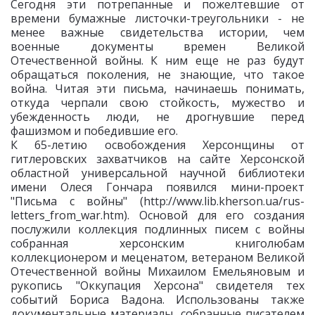
Сегодня эти потрепанные и пожелтевшие от
времени бумажные листочки-треугольники - не
менее важные свидетельства истории, чем
военные документы времен Великой
Отечественной войны. К ним еще не раз будут
обращаться поколения, не знающие, что такое
война. Читая эти письма, начинаешь понимать,
откуда черпали свою стойкость, мужество и
убежденность люди, не дрогнувшие перед
фашизмом и победившие его.
К 65-летию освобождения Херсонщины от
гитлеровских захватчиков на сайте Херсонской
областной универсальной научной библиотеки
имени Олеся Гончара появился мини-проект
"Письма с войны" (http://www.lib.kherson.ua/rus-
letters_from_war.htm). Основой для его создания
послужили коллекция подлинных писем с войны
собранная херсонским книголюбам
коллекционером и меценатом, ветераном Великой
Отечественной войны Михаилом Емельяновым и
рукопись "Оккупация Херсона" свидетеля тех
событий Бориса Вадона. Использованы также
документальные материалы, собранные писателем