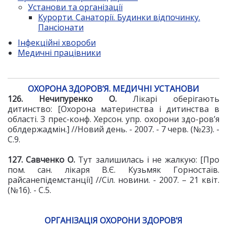
Установи та організації
Курорти. Санаторії. Будинки відпочинку.
Пансіонати
Інфекційні хвороби
Медичні працівники
ОХОРОНА ЗДОРОВ’Я. МЕДИЧНІ УСТАНОВИ
126. Нечипуренко О.
Лікарі оберігають
дитинство: [Охорона материнства і дитинства в
області. З прес-конф. Херсон. упр. охорони здо-ров’я
облдержадмін.] //Новий день. - 2007. - 7 черв. (№23). -
С.9.
127. Савченко О.
Тут залишилась і не жалкую: [Про
пом. сан. лікаря В.Є. Кузьмяк Горностаїв.
райсанепідемстанції] //Сіл. новини. - 2007. –
21 квіт.
(№16). - С.5.
ОРГАНІЗАЦІЯ ОХОРОНИ ЗДОРОВ’Я