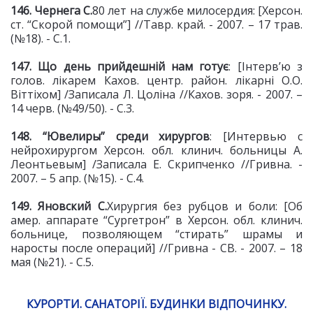
146. Чернега С.
80 лет на службе милосердия: [Херсон.
ст. “Скорой помощи”] //Тавр. край. - 2007. – 17 трав.
(№18). - С.1.
147. Що день прийдешній
нам готує
: [Інтерв’ю з
голов. лікарем Кахов. центр. район. лікарні О.О.
Віттіхом] /Записала Л. Цоліна //Кахов. зоря. - 2007. –
14 черв. (№49/50). - С.3.
148. “Ювелиры” среди хирургов
: [Интервью с
нейрохирургом Херсон. обл. клинич. больницы А.
Леонтьевым] /Записала Е. Скрипченко
//Гривна. -
2007. – 5 апр. (№15). - С.4.
149. Яновский С.
Хирургия без рубцов и боли: [Об
амер. аппарате “Сургетрон” в Херсон. обл. клинич.
больнице, позволяющем “стирать” шрамы и
наросты после операций] //Гривна - СВ. - 2007. – 18
мая (№21). - С.5.
КУРОРТИ. САНАТОРІЇ. БУДИНКИ ВІДПОЧИНКУ.