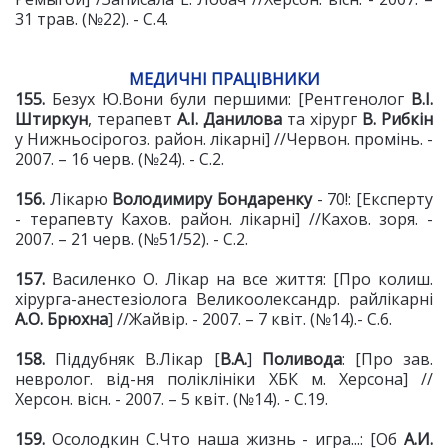
31 трав. (№22). - С.4.
МЕДИЧНІ ПРАЦІВНИКИ
155.
Безух Ю.Вони були першими: [Рентгенолог
В.І.
Штиркун
, терапевт
А.І. Данилова
та хірург
В. Рибкін
у Нижньосірогоз. район. лікарні] //Червон. промінь. -
2007. – 16 черв. (№24). - С.2.
156.
Лікарю
Володимиру Бондаренку
- 70!: [Експерту
- терапевту Кахов. район. лікарні] //Кахов. зоря. -
2007. – 21 черв. (№51/52). - С.2.
157.
Василенко О. Лікар на все життя: [Про колиш.
хірурга-анестезіолога Великоолександр. райлікарні
А.О. Брюхна
] //Жайвір. - 2007. – 7 квіт. (№14).- С.6.
158.
Піддубняк В.Лікар [
В.А.
]
Поливода
: [Про зав.
невролог. від-ня поліклініки ХБК м. Херсона] //
Херсон. вісн. - 2007. – 5 квіт. (№14). - С.19.
159.
Осолодкин С.Что наша жизнь - игра...: [Об
А.И.