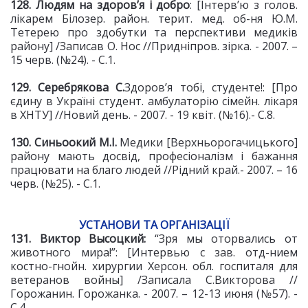
128. Людям на здоров’я
і добро
: [Інтерв’ю з голов.
лікарем Білозер. район. терит. мед. об-ня Ю.М.
Тетерею про здобутки та перспективи медиків
району] /Записав О. Нос //Придніпров. зірка. - 2007. –
15 черв. (№24). - С.1.
129. Серебрякова С.
Здоров’я тобі, студенте!: [Про
єдину в Україні студент. амбулаторію сімейн. лікаря
в ХНТУ] //Новий день. - 2007. -
19 квіт. (№16).- С.8.
130. Синьоокий М.І.
Медики [Верхньорогачицького]
району мають досвід, професіоналізм і бажання
працювати на благо людей //Рідний край.- 2007. – 16
черв. (№25). - С.1.
УСТАНОВИ ТА ОРГАНІЗАЦІЇ
131. Виктор Высоцкий:
“Зря мы оторвались от
животного мира!”: [Интервью с зав. отд-нием
костно-гнойн. хирургии Херсон. обл. госпиталя для
ветеранов войны] /Записала С.Викторова //
Горожанин. Горожанка. - 2007. – 12-13 июня (№57). -
С.4.