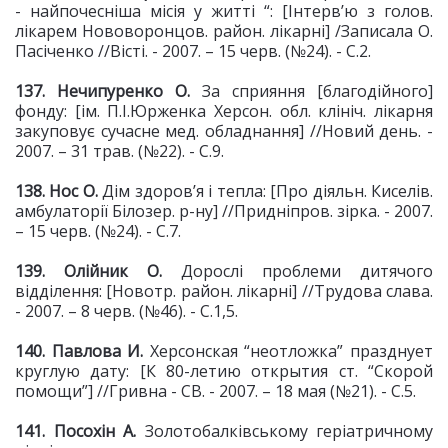
- найпочесніша місія у житті “: [Інтерв’ю з голов.
лікарем Нововоронцов. район. лікарні]
/Записала О.
Пасіченко //Вісті. - 2007. – 15 черв. (№24). - С.2.
137. Нечипуренко О.
За сприяння [благодійного]
фонду: [ім. П.І.Юрженка Херсон. обл. клініч. лікарня
закуповує сучасне мед. обладнання] //Новий день. -
2007. – 31 трав. (№22). - С.9.
138. Нос О.
Дім здоров’я і тепла: [Про діяльн. Киселів.
амбулаторії Білозер. р-ну] //Придніпров. зірка. - 2007.
– 15 черв. (№24). - С.7.
139. Олійник О.
Дорослі проблеми дитячого
відділення: [Новотр. район. лікарні] //Трудова слава.
- 2007. – 8 черв. (№46). - С.1,5.
140. Павлова И.
Херсонская “неотложка” празднует
круглую дату: [К 80-летию открытия ст. “Скорой
помощи”] //Гривна - СВ. - 2007. – 18 мая (№21). - С.5.
141. Посохін А.
Золотобалківському геріатричному