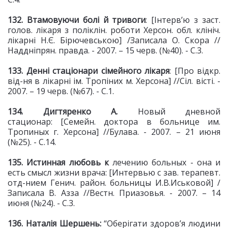
132. Втамовуючи болі й
тривоги
: [Інтерв’ю з заст.
голов. лікаря з поліклін. роботи Херсон. обл. клініч.
лікарні Н.Є. Бірючевською] /Записала О. Скора //
Наддніпрян. правда. - 2007. – 15 черв. (№40). - С.3.
133. Денні стаціонари сімейного
лікаря
: [Про відкр.
від-ня в лікарні ім. Тропіних м. Херсона] //Сіл. вісті. -
2007. – 19 черв. (№67). - С.1.
134. Дигтяренко А.
Новый дневной
стационар: [Семейн. доктора в больнице им.
Тропиных г. Херсона] //Булава. - 2007. – 21 июня
(№25). - С.14.
135. Истинная любовь к
лечению больных - она и
есть смысл жизни врача: [Интервью с зав. терапевт.
отд-нием Генич. район. больницы И.В.Иськовой] /
Записала В. Азза //Вестн. Приазовья. - 2007. – 14
июня (№24). - С.3.
136. Наталія Шершень:
“Оберігати здоров’я людини