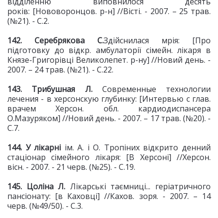
відділенню виповнилося десять
років: [Нововоронцов. р-н] //Вісті. - 2007. – 25 трав.
(№21). - С.2.
142. Серебрякова С.
Здійснилася мрія: [Про
підготовку до відкр. амбулаторії сімейн. лікаря в
Князе-Григорівці Великолепет. р-ну] //Новий день. -
2007. – 24 трав. (№21). - С.22.
143. Трибушная Л.
Современные технологии
лечения - в херсонскую глубинку: [Интервью с глав.
врачем Херсон. обл. кардиодиспансера
О.Мазуряком] //Новий день. - 2007. – 17 трав. (№20). -
С.7.
144. У лікарні
ім. А. і О. Тропіних відкрито денний
стаціонар сімейного лікаря: [В Херсоні] //Херсон.
вісн. - 2007. - 21 черв. (№25). - С.19.
145. Цоліна Л.
Лікарські таємниці... геріатричного
пансіонату: [в Каховці] //Кахов. зоря. - 2007. – 14
черв. (№49/50). - С.3.