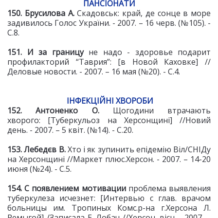
ПАНСІОНАТИ
150. Брусилова А.
Скадовськ: край, де сонце в море
задивилось
Голос України. - 2007. – 16 черв. (№105). -
С.8.
151. И за границу
не надо - здоровье подарит
профилакторий “Таврия”: [в Новой Каховке] //
Деловые новости. - 2007. – 16 мая (№20). - С.4.
ІНФЕКЦІЙНІ ХВОРОБИ
152. Антоненко О.
Щогодини втрачають
хворого: [Туберкульоз на Херсонщині] //Новий
день. - 2007. – 5 квіт. (№14). - С.20.
153. Лебедєв В.
Хто і як зупинить епідемію Віл/СНІДу
на Херсонщині //Маркет плюс.Херсон. - 2007. – 14-20
июня (№24). - С.5.
154. С появлением мотивации
проблема выявления
туберкулеза исчезнет: [Интервью с глав. врачом
больницы им. Тропиных Комс.р-на г.Херсона Л.
Ремыгой] /Записала Е. Лобач //Херсон. вісн. - 2007. –