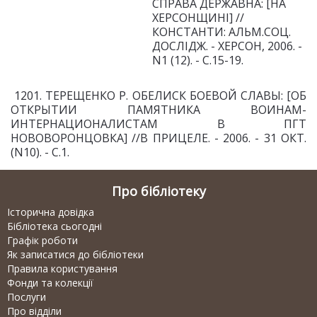
СПРАВА ДЕРЖАВНА: [НА
ХЕР
СОНЩИНІ] //
КОНСТАНТИ: АЛЬМ.СОЦ.
ДОСЛІДЖ. - ХЕРСОН, 2006. -
N1 (12). - С.15-19.
1201. ТЕРЕЩЕНКО Р. ОБЕЛИСК БОЕВОЙ СЛАВЫ: [ОБ
ОТКРЫТИИ ПАМЯТНИКА ВОИНАМ-
ИНТЕРНАЦИОНАЛИСТАМ В ПГТ
НОВОВОРОНЦОВКА] //В ПРИЦЕЛЕ. - 2006. - 31 ОКТ.
(N10). - С.1.
Про бібліотеку
Історична довідка
Бібліотека сьогодні
Графік роботи
Як записатися до бібліотеки
Правила користування
Фонди та колекції
Послуги
Про відділи