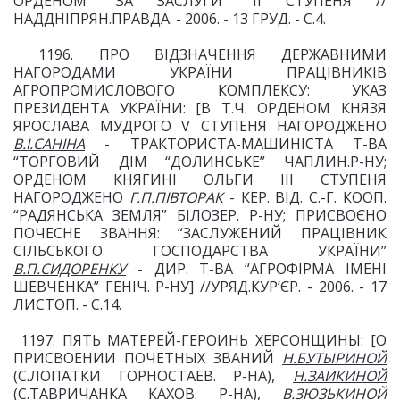
ОРДЕНОМ “ЗА ЗАСЛУГИ” II СТУПЕНЯ //
НАДДНІПРЯН.ПРАВДА. - 2006. - 13 ГРУД. - С.4.
1196. ПРО ВІДЗНАЧЕННЯ ДЕРЖАВНИМИ
НАГОРОДАМИ УКРАЇНИ ПРАЦІВНИКІВ
АГРОПРОМИСЛОВОГО КОМПЛЕКСУ: УКАЗ
ПРЕЗИДЕНТА УКРАЇНИ: [В Т.Ч. ОРДЕНОМ КНЯЗЯ
ЯРОСЛАВА МУДРОГО V СТУПЕНЯ НАГОРОДЖЕНО
В.І.САНІНА
- ТРАКТОРИСТА-МАШИНІСТА Т-ВА
“ТОРГОВИЙ ДІМ “ДОЛИНСЬКЕ” ЧАПЛИН.Р-НУ;
ОРДЕНОМ КНЯГИНІ ОЛЬГИ III СТУПЕНЯ
НАГОРОДЖЕНО
Г.П.ПІВТОРАК
- КЕР. ВІД. С.-Г. КООП.
“РАДЯНСЬКА ЗЕМЛЯ” БІЛОЗЕР. Р-НУ; ПРИСВОЄНО
ПОЧЕСНЕ ЗВАННЯ: “ЗАСЛУЖЕНИЙ ПРАЦІВНИК
СІЛЬСЬКОГО ГОСПОДАРСТВА УКРАЇНИ”
В.П.СИДОРЕНКУ
- ДИР. Т-ВА “АГРОФІРМА ІМЕНІ
ШЕВЧЕНКА” ГЕНІЧ. Р-НУ] //УРЯД.КУР’ЄР. - 2006. - 17
ЛИСТОП. - С.14.
1197. ПЯТЬ МАТЕРЕЙ-ГЕРОИНЬ ХЕРСОНЩИНЫ: [О
ПРИСВОЕНИИ ПОЧЕТНЫХ ЗВАНИЙ
Н.БУТЫРИНОЙ
(С.ЛОПАТКИ ГОРНОСТАЕВ. Р-НА),
Н.ЗАИКИНОЙ
(С.ТАВРИЧАНКА КАХОВ. Р-НА),
В.ЗЮЗЬКИНОЙ