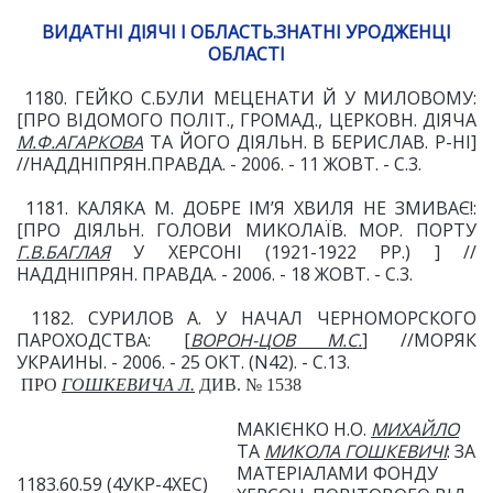
ВИДАТНІ ДІЯЧІ І ОБЛАСТЬ.ЗНАТНІ УРОДЖЕНЦІ
ОБЛАСТІ
1180. ГЕЙКО С.БУЛИ МЕЦЕНАТИ Й У МИЛОВОМУ:
[ПРО ВІДОМОГО ПОЛІТ., ГРОМАД., ЦЕРКОВН. ДІЯЧА
М.Ф.АГАРКОВА
ТА ЙОГО ДІЯЛЬН. В БЕРИСЛАВ. Р-НІ]
//НАДДНІПРЯН.ПРАВДА. - 2006. - 11 ЖОВТ. - С.3.
1181. КАЛЯКА М. ДОБРЕ ІМ’Я ХВИЛЯ НЕ ЗМИВАЄ!:
[ПРО ДІЯЛЬН. ГОЛОВИ МИКОЛАЇВ. МОР. ПОРТУ
Г.В.БАГЛАЯ
У ХЕРСОНІ (1921-1922 РР.) ] //
НАДДНІПРЯН. ПРАВДА. - 2006. - 18 ЖОВТ. - С.3.
1182. СУРИЛОВ А. У НАЧАЛ ЧЕРНОМОРСКОГО
ПАРОХОДСТВА: [
ВОРОН-ЦОВ М.С.
] //МОРЯК
УКРАИНЫ. - 2006. - 25 ОКТ. (N42). - С.13.
ПРО
ГОШКЕВИЧА Л.
ДИВ. № 1538
МАКІЄНКО Н.О.
МИХАЙЛО
ТА
МИКОЛА
ГОШКЕВИЧІ
: ЗА
МАТЕРІАЛАМИ ФОНДУ
1183.60.59 (4УКР-4ХЕС)