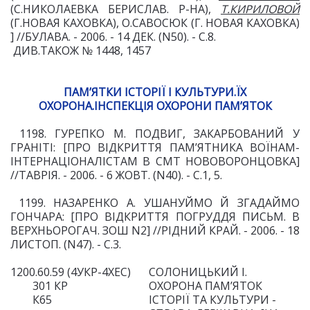
(С.НИКОЛАЕВКА БЕРИСЛАВ. Р-НА),
Т.КИРИЛОВОЙ
(Г.НОВАЯ КАХОВКА), О.САВОСЮК (Г. НОВАЯ КАХОВКА)
] //БУЛАВА. - 2006. - 14 ДЕК. (N50). - С.8.
ДИВ.ТАКОЖ № 1448, 1457
ПАМ’ЯТКИ ІСТОРІЇ І КУЛЬТУРИ.ЇХ
ОХОРОНА.ІНСПЕКЦІЯ ОХОРОНИ ПАМ’ЯТОК
1198. ГУРЕПКО М. ПОДВИГ, ЗАКАРБОВАНИЙ У
ГРАНІТІ: [ПРО ВІДКРИТТЯ ПАМ’ЯТНИКА ВОЇНАМ-
ІНТЕРНАЦІОНАЛІСТАМ В СМТ НОВОВОРОНЦОВКА]
//ТАВРІЯ. - 2006. - 6 ЖОВТ. (N40). - С.1, 5.
1199. НАЗАРЕНКО А. УШАНУЙМО Й ЗГАДАЙМО
ГОНЧАРА: [ПРО ВІДКРИТТЯ ПОГРУДДЯ ПИСЬМ. В
ВЕРХНЬОРОГАЧ. ЗОШ N2] //РІДНИЙ КРАЙ. - 2006. - 18
ЛИСТОП. (N47). - С.3.
1200.60.59 (4УКР-4ХЕС)
СОЛОНИЦЬКИЙ І.
301 КР
ОХОРОНА ПАМ’ЯТОК
К65
ІСТОРІЇ ТА КУЛЬТУРИ -