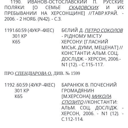
1190. ИВАНОВ-ОСТОСЛАВСКИЙ П. РУССКИЕ
ПОЛЯКИ: [О СЕМЬЕ
СКАДОВСКИХ
И ИХ
ПРЕБЫВАНИИ НА ХЕРСОНЩИНЕ] //ТАВР.КРАЙ. -
2006. - 2 НОЯБ. (N42). - С.3.
1191.60.59 (4УКР-4ХЕС)
БЄЛИЙ Д.
ПЕТРО СОКОЛОВ
301 КР
- РІДНОМУ МІС
ТУ
К65
ХЕРСОНУ: [ГЛАСНИЙ
МІСЬК. ДУМИ, МЕЦЕНАТ]
//
КОНСТАНТИ: АЛЬМ. СОЦ.
ДОСЛІДЖ. - ХЕРСОН, 2006.-
N1 (12). - С.115-117.
ПРО
СПЕНДІАРОВА О.
ДИВ. № 1599
1192 .60.59 (4УКР-4ХЕС)
БАРАНЮК В. ПОЧЕСНИЙ
301 КР
ГРОМАДЯНИН
К65
[М.ХЕРСОНА]
МИКОЛА
СПОЗИТО
//КОНСТАНТИ:
АЛЬМ. СОЦ. ДОСЛІДЖ. -
ХЕРСОН, 2006. - N1 (12). -
С.112-114.