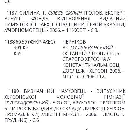
С.6.
1187. СИЛИНА Т.
ОЛЕСЬ СИЛИН
: [ГОЛОВ. ЕКСПЕРТ
ВСЕУКР. ФОНДУ ВІДТВОРЕННЯ ВИДАТНИХ
ПАМ’ЯТОК ІСТ. -АРХІТ. СПАДЩИНИ, ГЕРОЙ УКРАЇНИ]
//ЧОРНОМОРЕЦЬ. - 2006. – 11 ЖОВТ. - С.3.
1188.60.59 (4УКР-4ХЕС)
ЧЕРНІКОВ
301 КР
В.С.
О.СИЛЬВАНСЬКИЙ
-
К65
ОСТАН
НІЙ ЛІТОПИСЕЦЬ
СТАРОГО ХЕРСОНА //
КОНСТАНТИ:
АЛЬМ. СОЦ.
ДОСЛІДЖ. - ХЕРСОН, 2006. -
N1 (12). - С.106-112.
1189. ВИЗНАЧНИЙ НАУКОВЕЦЬ - ВИПУСКНИК
ХЕРСОНСЬКОЇ ЧОЛОВІЧОЇ ГІМНАЗІЇ:
[
Г.Л.СКАДОВСЬКИЙ
- БІОЛОГ, АРХЕОЛОГ, ПРОТЯГОМ
6-ТИ РОКІВ ВХОДИВ ДО СКЛАДУ ДИРЕКЦІЇ ХЕРСОН.
ГРОМАД. Б-КИ] //ВІСТІ ГІМНАЗІЇ. - 2006. - ЛИСТОП.-
ГРУД. (N6). - С.6.