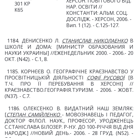
ХЕРСОН.
ПОВІТОВОГО ВІД.
301 КР
НАР. ОСВІТИ //
К65
КОНСТАНТИ: АЛЬМ.
СОЦ.
ДОСЛІДЖ. - ХЕРСОН, 2006. -
Вип. 1 (12). - С.125-127.
1184. ДЕНИСЕНКО Л.
СТАНИСЛАВ НИКОЛАЕНКО
В
ШКОЛЕ И ДОМА: [МИНИСТР ОБРАЗОВАНИЯ И
НАУКИ УКРАИНЫ] //ЕЖЕНЕДЕЛЬНИК 2000. - 2006.- 20
ОКТ. (N42). - С.1, 8.
1185. КОРНЄЄВ О. ГЕОГРАФІЧНЕ КРАЄЗНАВСТВО У
ПРОСВІТНИЦЬКІЙ ДІЯЛЬНОСТІ
СОФІЇ РУСОВОЇ
: [В
Т.Ч. ПРО ЇЇ ПЕРЕБУВАННЯ В ХЕРСОНІ] //
КРАЄЗНАВСТВО.ГЕОГРАФІЯ.ТУРИЗМ. - 2006. - ЖОВТ.
(N37). - С.7.
1186. ОЛЕКСЕНКО В. ВИДАТНИЙ НАШ ЗЕМЛЯК:
[
СТЕПАН САМІЙЛЕНКО
- МОВОЗНАВЕЦЬ І ПЕДАГОГ,
ДОКТОР ФІЛОЛ. НАУК., ПРОФЕСОР, УРОДЖЕНЕЦЬ
С.СТАНІСЛАВА БІЛОЗЕР. Р-НУ. ДО 100-РІЧЧЯ ВІД ДНЯ
НАРОДЖ.] //НОВИЙ ДЕНЬ.- 2006. - 28 ГРУД. (N52). -