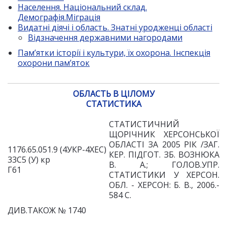
Населення. Національний склад.
Демографія.Міграція
Видатні діячі і область. Знатні уродженці області
Відзначення державними нагородами
Пам’ятки історії і культури, їх охорона. Інспекція
охорони пам’яток
ОБЛАСТЬ В ЦІЛОМУ
СТАТИСТИКА
СТАТИСТИЧНИЙ
ЩОРІЧНИК ХЕР
СОНСЬКОЇ
ОБЛАСТІ ЗА 2005 РІК /ЗАГ.
1176.65.051.9 (4УКР-4ХЕС)
КЕР.
ПІДГОТ. ЗБ. ВОЗНЮКА
33С5 (У) кр
В. А.; ГОЛОВ.УПР.
Г61
СТА
ТИСТИКИ У ХЕРСОН.
ОБЛ. - ХЕРСОН: Б. В., 2006.-
584 С.
ДИВ.ТАКОЖ № 1740