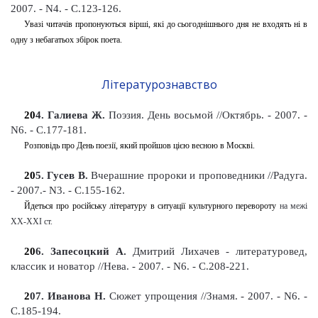
2007. - N4. - С.123-126
.
Увазі читачів пропонуються вірші, які до сьогоднішнього дня не входять ні в
одну з небагатьох збірок поета.
Літературознавство
20
4
. Галиева Ж.
Поэзия. День восьмой
//Октябрь. - 2007. -
N6. - С.177-181
.
Розповідь про День поезії, який пройшов цією весною в Москві.
20
5
. Гусев В.
Вчерашние пророки и проповедники
//Радуга.
- 2007.- N3. - С.155-162
.
Йдеться про російську літературу в ситуації культурного перевороту
на
межі
XX-XXI ст.
20
6
. Запесоцкий А.
Дмитрий Лихачев - литературовед,
классик и новатор //Нева. - 2007. - N6. - С.208-221
.
2
07
. Иванова Н.
Сюжет упрощения
//Знамя.
-
2007. - N6. -
С.185-194
.