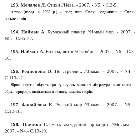
19
3
. Мочалов Л.
Стихи
//Нева. - 2007. - N5. - С.3-5
.
Автор (народ. в 1928 р.) - поет, член Спілки художників і Спілки
письменників.
19
4
. Найман А.
Бумажный планер
//Новый мир. - 2007. -
N5. - С.65-72
.
19
5
. Найман А.
Вот ты, вот я
//Октябрь. - 2007. - N6. - С.3-
16
.
19
6
. Родионова О.
Не стреляй... //Знамя.
-
2007. - N4. -
С.113-121
.
Вірші поетеси свідчать про ту ступінь освоєння літератури, коли класичні
образи природно вплітаються в тканину власних творів.
197
. Фанайлова Е.
Русский мир
//Знамя.
-
2007. - N5. -
С.12-18
.
198
. Цветков С.
Пусть жаждущий приходит
//Москва.
-
2007. - N4.- С.13-19
.