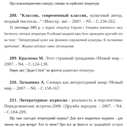
Про взаємовідносини гламуру, глянцю та серйозної літератури.
2
08
. "Классик, современный классик,
культовый автор,
модный писатель..." //Иностр
.
лит. - 2007. - N5. - С.236-262
.
21 листопада 2005 р.
у
в
ідділі літератур Європи і Америки новітнього часу
Інституту світової літератури Російської академії наук було проведено круглий стіл
на тему: "Литературный культ как феномен современной культуры. К постановке
проблемы". Журнал публікує запис обговорення.
2
09
. Краснова М.
Этот странный гражданин //Новый мир. -
2007. - N4. - С.124-138
.
Нарис про "Дядю Степу" як арх
и
тип радянської літератури
.
21
0
. Латынина А.
Словарь как литературный жанр //Новый
мир. - 2007. - N6. - С.158-167
.
21
1
. Литературные журналы -
реальность и перспективы.
Переделкинские встречи-2006 //Дружба народов. - 2007. - N4.
- С.184-209
.
Що таке сьогодні літературний журнал? Для кого видаються журнали - для
читача чи для автора? Хто їх читає? Про все це йшл
ося
на традиційній зустрічі