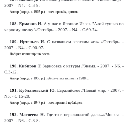
2007. - N4. - С.3-9
.
Автор (народ. в 1967 р.) - поет, прозаїк, критик
.
1
88
. Ермаков И.
А у нас в Японии: Из кн. "Алой тушью по
черному шелку"//Октябрь. - 2007. - N4. - С.69-74
.
1
89
. Иртеньев И.
С названьем кратким
«
ru
»
//Октябрь. -
2007. - N4. - С.90-97
.
Добірка нових віршів поета
.
19
0
. Кибиров Т.
Зарисовка с натуры
//Знамя.
-
2007. - N6. -
С.3-12
.
Автор (народ.
в 1955 р.)
публікується як поет з 1988 р.
19
1
. Кублановский Ю.
Евразийское
//Новый мир. - 2007. -
N5. - С.15-20
.
Автор (народ. в 1947 р.) - поет, критик і публіцист.
19
2
. Матвеева Н.
Где-то в переливчатой дали...//Москва. -
2007. - N6. - С.3-8
.