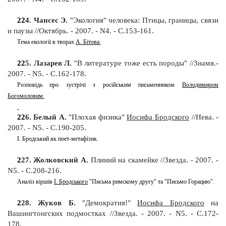
22
4
. Чансес Э.
"Экология" человека: Птицы, границы, связи
и паузы
//Октябрь. - 2007. - N4. - С.153-161
.
Тема екології в творах
А. Бітова
.
22
5
. Лазарев Л.
"В литературе тоже есть породы" //Знамя.
-
2007. - N5. - С.162-178
.
Розповідь про зустрічі з російським письменником
Володимиром
Богомоловим
.
22
6
. Белый А.
"Плохая физика"
Иосифа Бродского
//Нева. -
2007. - N5. - С.190-205
.
І. Бродський як поет-метафізик
.
2
27
. Жолковский А.
Плиний на скамейке
//Звезда. - 2007. -
N5. - С.208-216
.
Аналіз віршів
І. Бродського
"Письма римскому другу" та "Письмо Горацию"
.
2
28
. Жуков Б.
"Демократия!"
Иосифа Бродского
на
Вашингтон
г
ских подмостках
//Звезда. - 2007. - N5. - С.172-
178
.