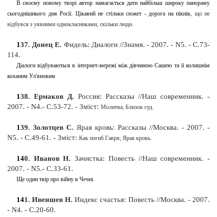
В своєму новому творі автор намагається дати найбільш широку панораму
сьогоднішнього дня Росії. Цікавий не стільки сюжет - дорога на пікнік
, що не
відбувся
з уявними однокласниками, скільки люди.
1
37
. Донец Е.
Фидель: Диалоги //Знамя.
-
2007. - N5. - С.73-
114
.
Діалоги відбуваються в інтернет-мережі між дівчиною Сашею та її колишнім
коханим Ул'яновим
.
1
38
. Ермаков Д.
Россия:
Рассказы
//Наш современник.
-
2007. - N4.- С.53-72
. -
Зміст:
Молитва; Близок суд
.
1
39
. Золотцев С.
Ярая кровь: Рассказы
//Москва. - 2007. -
N5. - С.49-61
. -
Зміст:
Как погиб Гавря; Ярая кровь.
14
0
. Иванов Н.
Зачистка: Повесть
//Наш современник. -
2007. - N5.- С.33-61
.
Ще один твір про війну в Чечні.
14
1
. Ивеншев Н.
Индекс счастья: Повесть //Москва. - 2007.
- N4. - С.20-60
.