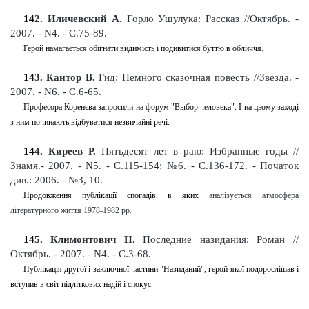
14
2
. Иличевский А.
Горло Ушулука: Рассказ //Октябрь. -
2007. - N4. - С.75-89
.
Герой намагається обігнати видимість і подивитися буттю в обличчя
.
14
3
. Кантор В.
Гид: Немного сказочная повесть //Звезда. -
2007. - N6. - С.6-65
.
Професора Коренєва запросили на форум "Выбор человека". І на цьому заході
з ним починають відбуватися незвичайні речі.
14
4
. Киреев Р.
Пятьдесят лет в раю: Избранные годы
//
Знамя.- 2007. - N5. - С.115-154; №6. - С.136-172
. -
Початок
див.: 2006. - №3, 10
.
Продовження публікації спогадів, в яких
аналізу
ється атмосфера
літературного життя 1978-1982 рр.
14
5
. Климонтович Н.
Последние назидания: Роман //
Октябрь. - 2007. - N4. - С.3-68
.
Публікація другої і заключної частини "Назиданий", герой якої подорослішав і
вступив в світ підліткових надій і спокус
.