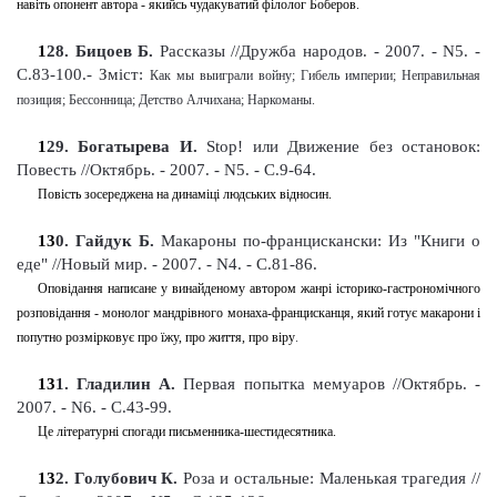
навіть опонент автора - якийсь чудакуватий філолог Боберов.
1
28
. Бицоев Б.
Рассказы
//Дружба народов. - 2007. - N5. -
С.83-100
.-
Зміст:
Как мы выиграли войну; Гибель империи; Неправильная
позиция; Бессонница; Детство Алчихана; Наркоманы.
1
29
. Богатырева И.
Stop! или Движение без остановок:
Повесть
//Октябрь. - 2007. - N5. - С.9-64
.
Повість зосереджена на динаміці людських відносин.
13
0
. Гайдук Б.
Макароны по-францискански: Из "Книги о
еде"
//Новый мир. - 2007. - N4. - С.81-86
.
Оповідання написане у винайденому автором жанрі історико-гастрономічного
розповідання - монолог мандрівного монаха-францисканця, який готує макарони і
попутно розмірковує про їжу, про життя, про віру
.
13
1
. Гладилин А.
Первая попытка мемуаров //Октябрь. -
2007. - N6. - С.43-99
.
Це літературні спогади письменника-шестидесятника.
13
2
. Голубович К.
Роза и остальные: Маленькая трагедия //