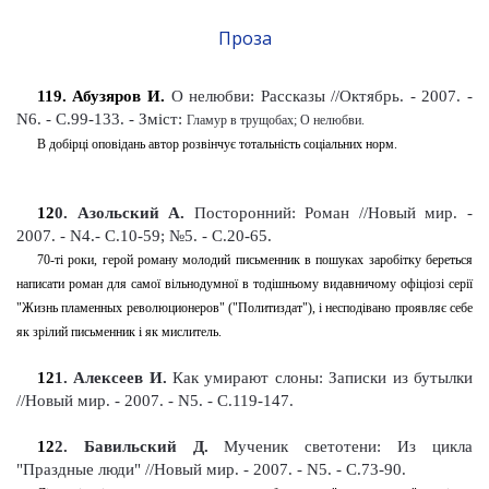
Проза
119. Абузяров И.
О нелюбви: Рассказы //Октябрь. - 2007. -
N6. - С.99-133
. -
Зміст:
Гламур в трущобах; О нелюбви.
В добірці оповідань автор розвінчує тотальність соціальних норм.
12
0
. Азольский А.
Посторонний: Роман
//Новый мир. -
2007. - N4.- С.10-59; №5. - С.20-65
.
70-ті роки, герой роману молодий письменник в пошуках заробітку береться
написати роман для самої вільнодумної в тодішньому видавничому офіціозі серії
"Жизнь пламенных революционеров" ("Политиздат"), і несподівано проявляє себе
як зрілий письменник і як мислитель.
12
1
. Алексеев И.
Как умирают слоны: Записки из бутылки
//Новый мир. - 2007. - N5. - С.119-147
.
12
2
. Бавильский Д.
Мученик светотени: Из цикла
"Праздные люди" //Новый мир. - 2007. - N5. - С.73-90
.