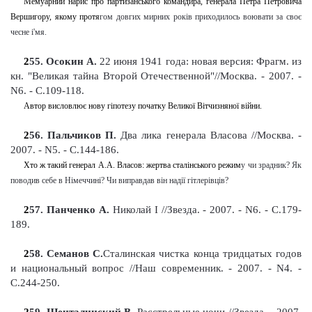
Мемуарний нарис про партизанського командира, генерала Петра Петровича
Вершигору, якому протя
гом
довгих мирних років приходилось воювати за своє
чесне і'мя
.
2
55
. Осокин А.
22 июня 1941 года: новая версия: Фрагм. из
кн. "Великая тайна Второй Отечественной"//Москва. -
2007. -
N6. - С.109-118
.
Автор висловлює нову гіпотезу початку Великої Вітчизняної війни.
2
56
. Пальчиков П.
Два лика генерала Власова
//Москва. -
2007. - N5. - С.144-186
.
Хто ж такий генерал А.А. Власов: жертва сталінського режим
у
чи зрадник? Як
поводив
себе в
Німеччині
? Чи виправдав він надії гітлерівців?
2
57
. Панченко А.
Николай I
//Звезда. - 2007. - N6. - С.179-
189
.
2
58
. Семанов С.
Сталинская чистка конца тридцатых годов
и национальный вопрос
//Наш современник. - 2007. - N4. -
С.244-250
.