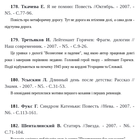
1
78
. Ткачева Е.
Я не помню: Повесть
//Октябрь. - 2007. -
N5. - С.77-96
.
Повість про метафоричну дорогу. Тут не дорога як втілення долі, а сама доля -
підступна дорога.
1
79
. Третьяков И.
Лейтенант Горячев: Фрагм. дилогии //
Наш современник. - 2007. - N5. - С.9-26
.
Це уривки з дилогії "Вознесение и падение", над якою автор працював довгі
роки і завершив порівняно недавно. Головний герой твору - лейтенант Горячєв.
Події відбуваються на початку 1945 року на кордоні Угорщини та Словакії.
18
0
. Усыскин Л.
Длинный день после детства: Рассказ //
Знамя.
-
2007. - N5. - С.31-53
.
В оповіданні переплелися мотиви першого кохання і перших ревнощів
.
18
1
. Фукс Г.
Синдром Катеньки: Повесть //Нева. - 2007. -
N6. - С.113-161
.
18
2
. Шенталинский В.
Статиръ
//Звезда. - 2007. - N6. -
С.71-104
.