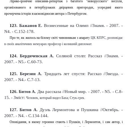
Лірико-іронічне описання-репортаж з багатого "новорусского" весілля,
організованого в петербурзьких двірцевих пригородах, усередині якого
прочерчена історія взаємовідносин автора з Петербургом.
12
3
. Бажанов Е.
Вознесенные на Олимп
//Знамя.
-
2007. -
N4. - С.152-178
.
Про те, як жилось на білому світі чиновникам з апарат
у
ЦК КПРС, розповідає
в своїх аналітичних мемуарах професор і колишній дипломат.
12
4
. Бердичевская А.
Соляной столп: Рассказ
//Знамя.
-
2007. - N5.- С.60-73
.
12
5
. Березин А.
Тридцать лет спустя: Рассказ
//Звезда. -
2007. - N4.- С.7-13
.
12
6
. Битов А.
Два рассказа //Новый мир. - 2007. - N5. - С.8-
15
. -
Зміст:
Человек, который видел Баха; Стук-грек.
1
27
. Битов А.
Дуэль Лермонтова и Пушкина //Октябрь. -
2007. - N4. - С.134-144
.
Оповідання, в якому героями стають і Пушкін, і Лермонтов, і сам автор, і