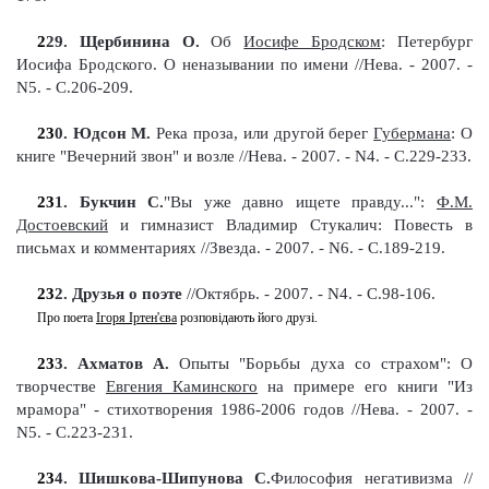
2
29
. Щербинина О.
Об
Иосифе Бродском
: Петербург
Иосифа Бродского. О неназывании по имени //Нева. - 2007. -
N5. - С.206-209
.
23
0
. Юдсон М.
Река проза, или другой берег
Губермана
: О
книге "Вечерний звон" и возле
//Нева. - 2007. - N4. - С.229-233
.
23
1
. Букчин С.
"Вы уже давно ищете правду...":
Ф.М.
Достоевский
и гимназист Владимир Стукалич
:
Повесть в
письмах и комментариях
//Звезда. - 2007. - N6. - С.189-219
.
23
2
. Друзья о поэте
//Октябрь. - 2007. - N4. - С.98-106
.
Про поета
Ігоря Іртен'єва
розповідають його друзі.
23
3
. Ахматов А.
Опыты "Борьбы духа со страхом": О
творчестве
Евгения Каминского
на примере его книги "Из
мрамора" - стихотворения 1986-2006 годов
//Нева. - 2007. -
N5. - С.223-231
.
23
4
. Шишкова-Шипунова С.
Философия негативизма
//