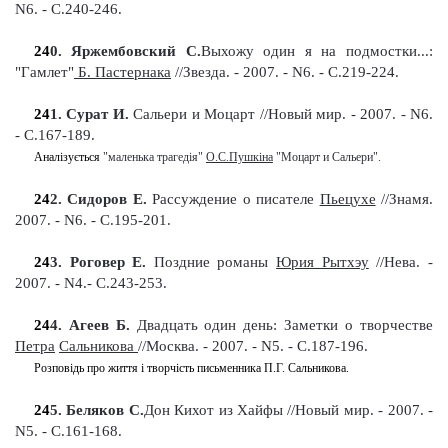
N6. - С.240-246
.
24
0
. Яржембовский С.
Выхожу один я на подмостки...:
"Гамлет"
Б. Пастернака
//Звезда. - 2007. - N6. - С.219-224
.
24
1
. Сурат И.
Сальери и Моцарт //Новый мир. - 2007. - N6.
- С.167-189
.
Аналізується
"маленька трагедія"
О.С.Пушкіна
"Моцарт и Сальери".
24
2
. Сидоров Е.
Рассуждение о писателе
Пьецухе
//Знамя.
2007. - N6. - С.195-201
.
24
3
. Роговер Е.
Поздние романы
Юрия Рытхэу
//Нева.
-
2007. - N4.- С.243-253
.
24
4
. Агеев Б.
Двадцать один день: Заметки о творчестве
Петра
Сальникова
//Москва. - 2007. - N5. - С.187-196
.
Розповідь про життя і творчість письменника П.Г. Сальникова.
24
5
. Беляков С.
Дон Кихот из Хайфы
//Новый мир. - 2007. -
N5. - С.161-168
.