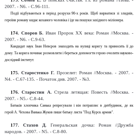
17
3
. Сомов Е.
В поисках счастья: Гл. из романа
//Нева. -
2007. - N6. - С.96-111
.
Події відбуваються в період розрухи 90-х років. Щоб вирватися зі злиднів,
героїня роману кидає коханого чоловіка і їде на пошуки західного міліонера
.
17
4
. Споров Б.
Иван Пророк XX века: Роман
//Москва. -
2007. - N6. - С.9-63
.
Кандидат наук Іван Невєров знаходить на вулиці корягу та приносить її до
дому. Та коряга починає розмовляти і береться допомогти герою очолити науково-
дослідний інститут.
17
5
. Старостенко Г.
Прозелит: Роман //Москва. - 2007. -
N4. - С.67-135
. -
Початок див. 2007. - №3
.
17
6
. Старостин А.
Стрела летящая: Повесть //Москва. -
2007. - N5.- С.8-44
.
Батьків хлопчика Санька репресували і він потрапляє в дитбудинок, де як
герой А. Чехова Ванька Жуков пише батьку листа "Под Курск армия".
1
77
. Стахов Д.
Генеральская дочка: Роман
//Дружба
народов. - 2007. - N5. - С.8-80
.