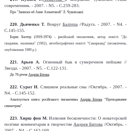
современник. - 2007. - N5. - С.259-283
.
Про "Записки об Анне Ахматовой" Л. Чуковської.
22
0
. Дьяченко Т.
Вокруг
Балтера
//Радуга. - 2007. - N4. -
С.145-155
.
Борис Балтер (1919-1974) - рос
ійський
письменник, автор повісті "До
свидания, мальчики" (1962), автобіографічної повісті "Самарканд" (незакінчена,
опублікована 1989
р.
).
22
1
. Арьев А.
Огненный бык в сумеречном пейзаже //
Звезда. - 2007. - N5. - С.122-131
.
До 70-річчя
Андрія Бітова
.
22
2
. Сурат И.
Слишком реальные сны //Октябрь. - 2007. -
N4. - С.145-152
.
Аналізується книга російського письменика
Андрія Бітова
"Преподавание
симметрии"
.
22
3
. Хирш
фон М.
Иллюзия бесконечности: О новаторской
поэтике комментария в творчестве
Андрея Битова
//Октябрь. -
2007. - N4. - С.162-169
.