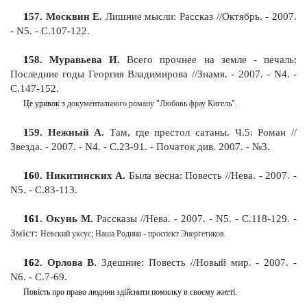
1
57
. Москвин Е.
Лишние мысли: Рассказ
//Октябрь. - 2007.
- N5. - С.107-122
.
1
58
. Муравьева И.
Всего прочнее на земле - печаль:
Последние годы Георгия Владимирова //Знамя.
-
2007. - N4. -
С.147-152
.
Це уривок з
документального
роман
у
"Любовь фрау Кигель".
1
59
. Нежный А.
Там, где престол сатаны. Ч
.5
: Роман
//
Звезда. - 2007. - N4. - С.23-91
. -
Початок див. 2007. - №3
.
16
0
. Никитинских А.
Была весна: Повесть
//Нева. - 2007. -
N5. - С.83-113
.
16
1
. Окунь М.
Рассказы
//Нева. - 2007. - N5. - С.118-129
. -
Зміст:
Невский уксус; Наша Родина - проспект Энергетиков.
16
2
. Орлова В.
Здешние: Повесть //Новый мир. - 2007. -
N6. - С.7-69
.
Повість про право людини здійснити помилку в своєму житті.