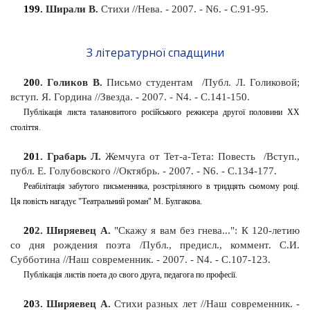
199
. Ширали В.
Стихи
//Нева. - 2007. - N6. - С.91-95
.
З літературної спадщини
20
0
. Голиков В.
Письмо студентам
/Публ. Л. Голиковой;
вступ. Я.
Гордина //Звезда. - 2007. - N4. - С.141-150
.
Публікація листа талановитого російського режисера другої половини XX
століття
.
20
1
. Грабарь Л.
Жемчуга от Тет-а-Тета: Повесть
/Вступ.,
публ. Е.
Голубовского //Октябрь. - 2007. - N6. - С.134-177
.
Реабілітація забутого письменника, розстріляного в тридцять сьомому році.
Ця повість нагадує "Театральний роман" М. Булгакова.
20
2
. Ширяевец А.
"Скажу я вам без гнева...": К 120-летию
со дня рождения поэта /Публ., предисл., коммент. С.И.
Субботина //Наш современник. - 2007. - N4. - С.107-123
.
Публікація листів поета до свого друга, педагога по професії
.
20
3
. Ширяевец А.
Стихи разных лет
//Наш современник. -