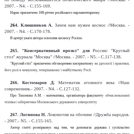
2007. - N4. - С.155-169
.
Нарис присвячено 100-річчю російського парламентаризму.
26
4
. Клюшников А.
Зачем нам нужен космос
//Москва. -
2007. - N4. - С.170-178
.
В центрі уваги автора освоєння космосу Росією
.
2
65
. "Консервативный проэкт" для
России: "Круглый
стол" журнала "Москва" //Москва. - 2007. - N5. - С.117-138
.
"Круглий стіл" присвячено обговоренню кнсерватизм
у
як ідеології і практики,
його ролі в минулому, теперішньому і майбутньому Росії.
2
66
. Костомаров Д.
Математик атомного века
//Наш
современник.- 2007. - N4. - С.127-132
.
Про Тихонова А.М. - математика, організатора факультет
у
обчислювальної
техніки і кібернетики Московського державного університету.
2
67
. Логинова Н.
Локомотив на обочине
//Дружба народов.
- 2007.- N5. - С.155-165
.
Автор статті розмірковує над тим, чи допомагає держава і суспільство