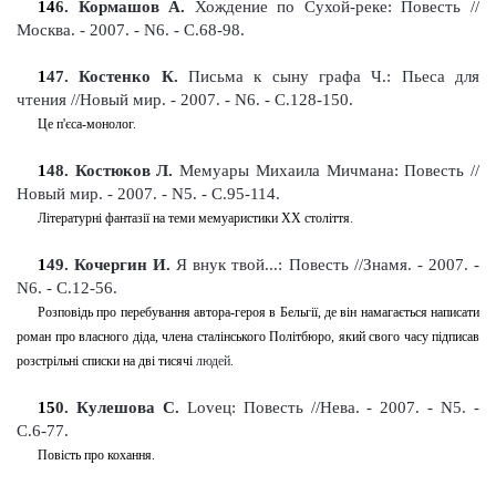
14
6
. Кормашов А.
Хождение по Сухой-реке: Повесть
//
Москва. - 2007. - N6. - С.68-98
.
1
47
. Костенко К.
Письма к сыну графа Ч.: Пьеса для
чтения
//Новый мир. - 2007. - N6. - С.128-150
.
Це п'єса-монолог.
1
48
. Костюков Л.
Мемуары Михаила Мичмана: Повест
ь
//
Новый мир. - 2007. - N5. - С.95-114
.
Літературні фантазії на теми мемуаристики XX століття
.
1
49
. Кочергин И.
Я внук твой...: Повесть
//Знамя.
-
2007. -
N6. - С.12-56
.
Розповідь про перебування автора-героя в Бельгії, де він намагається написати
роман про власного діда, члена сталінського Політбюро, який свого часу підписав
розстрільні списки на дві тисячі
людей
.
15
0
. Кулешова С.
Loveц: Повесть
//Нева. - 2007. - N5. -
С.6-77
.
Повість про кохання.