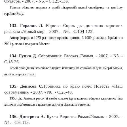
Октябрь. - 2007. - N5. - С.125-136
.
Травма обличчя зводить в одній лікарняній палаті оповідачку та трагічну
героїню Розу.
13
3
. Горалик Л.
Короче: Сорок два довольно коротких
рассказа
//Новый мир. -
2007. - N6. - С.104-123
.
Автор (народ. в 1975 р.) - поет, прозаїк, критик. З 1989 р. жила в Ізраїлі, а з
2001 р. живе і працює в Москві.
13
4
. Гуцко Д.
Сороковины: Рассказ //Знамя.
-
2007. - N5. -
С.18-26
.
Герой оповідання замовляє в церкві панахиду на сороковий день смерті батька,
який помер самотнім.
13
5
. Денисов С.
Тропинка по краю поля: Повесть //Наш
современник. - 2007. - N6. - С.25-48
.
1955 рік. Альоша разом зі своїм класом їде в колгосп збирати картоплю. Там
хлопчик знайомиться з нелегким життям сільських жителів.
13
6
. Дмитриев А.
Бухта Радости: Роман//Знамя.
-
2007. -
N4. - С.6-113
.