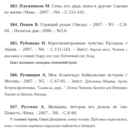
16
3
. Плужников М.
Сема, его дядя, мама и другие: Сценки
из жизни
//Нева. - 2007. - N4. - С.155-165
.
16
4
. Попов В.
Горящий рукав
//Звезда. - 2007. - N5. - С.8-
60
. -
Початок див.: 2006. - №5,6.
16
5
. Рубанова Н.
Короткометражные чувства: Рассказы
//
Знамя.
-
2007. - N4. - С.131-143
. -
Зміст:
Карлов мост; Человек с
рюкзаком и собакой; Happy new year; Публичный снег; Клад.
Цикл маленьких оповідань сповненний іронії.
16
6
. Румянцев А.
Моя Атлантида: Байкальские истории
//
Москва.-
2007. - N5. - С.67-85
. -
Зміст:
Дуболомы; Шорник; Арсён;
Встреча фронтовика; "Скажи-ка, дядя..."; Поэты; Чиновна; Костюм для Митишки;
Письмо из Кремля; Награда.
1
67
. Русских А.
Женщина, которая все делала не так:
Повесть
//Нева. - 2007. - N6. - С.8-90
.
У головної героїні, Ольги
Д
митріївни, помер чоловік. Щоб якось відволіктися,
вона з головою поринула в віртуальні знайомства в Інтернеті.