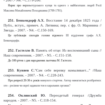
- 2007.- N4. - С.179-200
.
Нарис про верх
ньо
турського купця та одного з найбагатших людей Росії
Максима Михайловича Походяшина (1709-1781)
.
25
1
. Бенкендорф А.Х.
Восстание 14 декабря 1825 года /
Публ., вступ.,
примеч. А. Литвина
;
п
ер. с фр. О. Маринина //
Звезда. - 2007. - N4. - С.150-169
.
Це публікація спогадів голови відомого
III
відділення графа А.Х.
Бенкендорфа.
25
2
. Гастелло В.
Память об отце: Из воспоминаний сына //
Наш современник. - 2007. - N5. - С.151-158
.
До 100-річчя з дня народження льотчика М. Гастелло.
25
3
. Куняев С.
"Сам себе веревку намыливает..." //Наш
современник. - 2007. - N4. - С.228-243
.
Про репресії 20-30-х років
минулого сторіччя
. Автор намагається розібратися:
хто - росіяни чи євреї задавали тон в каральних органах?
25
4
. Оклянский Ю.
Переодетый генерал
//Дружба
народов. - 2007. - N5. - С.118-154
.