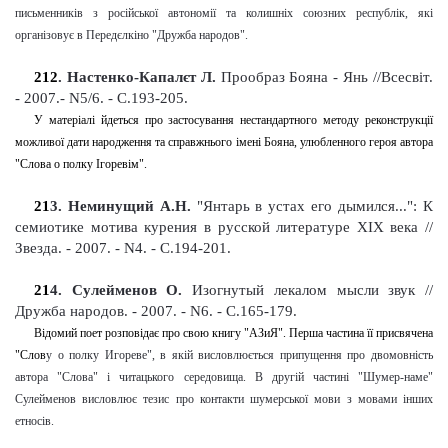
письменників з російської автономії та колишніх союзних республік, які
організовує в Передєлкіно "Дружба народов"
.
212
. Настенко-Капалєт Л.
Прообраз Бояна - Янь //Всесвіт.
- 2007.- N5/6. - С.193-205
.
У матеріалі йдеться про застосування нестандартного методу реконструкції
можливої дати народження та справжнього імені Бояна, улюбленного героя автора
"Слова о полку Ігоревім".
21
3
. Неминущий А.Н.
"Янтарь в устах его дымился...": К
семиотике мотива курения в русской литературе XIX века
//
Звезда. - 2007. - N4. - С.194-201
.
21
4
. Сулейменов О.
Изогнутый лекалом мысли звук //
Дружба народов. - 2007. - N6. - С.165-179
.
Відомий поет розповідає про свою книгу "АЗиЯ". Перша частина її присвячена
"Слов
у
о полку Игореве", в якій висловлюється припущення про двомовність
автора "Слова" і читацького середовища. В другій частині "Шумер-наме"
Сулейменов висловлює тезис про контакти шумерської мови з мовами інших
етносів.