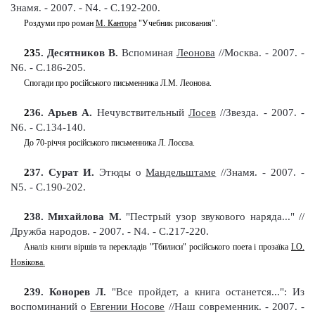
Знамя.
-
2007. - N4. - С.192-200
.
Роздуми про роман
М. Кантора
"Учебник рисования".
23
5
. Десятников В.
Вспоминая
Леонова
//Москва. - 2007. -
N6. - С.186-205
.
Спогади про російського письменника Л.М. Леонова.
2
36
. Арьев А.
Нечувствительный
Лосев
//Звезда. - 2007. -
N6. - С.134-140
.
До 70-річчя російського письменника Л. Лосєва.
2
37
. Сурат И.
Этюды о
Мандельштаме
//Знамя.
-
2007. -
N5. - С.190-202
.
2
38
. Михайлова М.
"Пестрый узор звукового наряда..." //
Дружба народов. - 2007. - N4. - С.217-220
.
Аналіз книги віршів та перекладів "Тбилиси" російського поета і прозаїка
І.О.
Новікова
.
2
39
. Конорев Л.
"Все пройдет, а книга останется...": Из
воспоминаний о
Евгении Носове
//Наш современник. - 2007. -