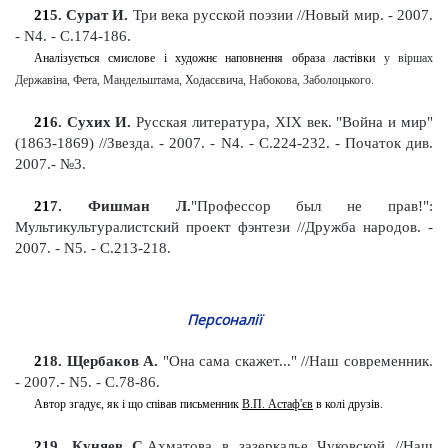
21
5
. Сурат И.
Три века русской поэзии
//Новый мир. - 2007.
- N4. - С.174-186
.
Аналізується смислове і художнє наповнення образа ластівки
у
віршах
Державіна, Фета, Мандельштама, Ходасєвича, Набокова, Заболоцького
.
21
6
. Сухих И.
Русская литература
,
XIX век. "Война и мир"
(1863-1869) //Звезда. - 2007. - N4. - С.224-232
. -
Початок див.
2007.- №3
.
21
7
. Фишман Л.
"Профессор был не прав!":
Мультикультуралистский проект фэнтези
//Дружба народов. -
2007. - N5. - С.213-218
.
Персоналії
2
18
. Щербаков А.
"Она сама скажет..." //Наш современник.
- 2007.- N5. - С.78-86
.
Автор згадує, як і що співав письменник
В.П. Астаф'єв
в колі друзів.
2
19
. Куняев С.
Ахматова
в зазеркалье Чуковской
//Наш