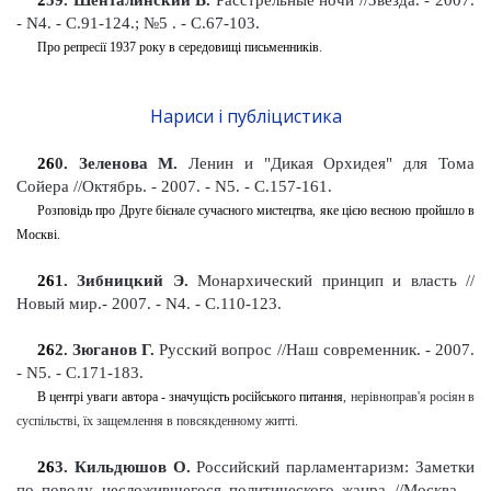
2
59
. Шенталинский В.
Расстрельные ночи
//Звезда. - 2007.
- N4. - С.91-124.; №5 . - С.67-103
.
Про репресії 1937 року в середовищі письменників
.
Нариси і публіцистика
26
0
. Зеленова М.
Ленин и "Дикая Орхидея" для Тома
Сойера
//Октябрь. - 2007. - N5. - С.157-161
.
Розповідь про Друге бієнале сучасного мистецтва, яке цією весною пройшло в
Москві.
26
1
. Зибницкий Э.
Монархический принцип и власть //
Новый мир.- 2007. - N4. - С.110-123
.
26
2
. Зюганов Г.
Русский вопро
с
//Наш современник. - 2007.
- N5. - С.171-183
.
В центрі уваги автора - значущість російського питання
,
нерівноправ'я росіян в
суспільстві, їх
за
щемлення в повсякденному житті.
26
3
. Кильдюшов О.
Российский парламентаризм: Заметки
по поводу несложившегося политического жанра //Москва. -