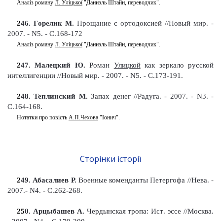
Аналіз роману
Л. Уліцької
"Даниэль Штайн, переводчик".
2
46
. Горелик М.
Прощание с ортодоксией //Новый мир. -
2007. - N5. - С.168-172
Аналіз роману
Л. Уліцької
"Даниэль Штайн, переводчик".
2
47
. Малецкий Ю.
Роман
Улицкой
как зеркало русской
интеллигенции
//Новый мир. - 2007. - N5. - С.173-191
.
2
48
. Теплинский М.
Запах денег //Радуга. - 2007. - N3. -
С.164-168
.
Нотатки про повість
А.П.Чехова
"Іонич".
Сторінки історії
2
49
. Абасалиев Р.
Военные коменданты Петергофа //Нева. -
2007.- N4. - С.262-268
.
25
0
. Арцыбашев А.
Чердынская тропа: Ист
.
эссе
//Москва.