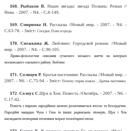
1
68
. Рыбаков В.
Наши звезды: звезда Полынь: Роман //
Нева. - 2007. - N4. - С.8-149
.
1
69
. Смирнова Н.
Рассказы
//Новый мир. - 2007. - N4. -
С.63-78
. -
Зміст:
Соседки; План огорода
.
17
0
. Снежкина Ж.
Люблино: Городской романс
//Новый
мир. - 2007. - N4. - С.90-105
.
Лірико-фізіологічне описання сучасного міського життя на матеріалі
московського спального району Любліно
.
17
1
. Солнцев Р.
Братья-пасечники: Рассказы
//Новый мир. -
2007. - N6. - С.75-94
. -
Зміст:
Почему старик плакал...; Братья-пасечники.
17
2
. Солоух С.
Щук и Хек: Повесть //Октябрь. - 2007. - N6. -
С.17-42
.
Повість з виразно пародійною назвою розпочинається весело та безсердечно.
Пародійні нащадки Чука і Гека та інших радянських піонерів, Щук і Хек
виглядають потворним втіленням моралі тоталітарної епохи.