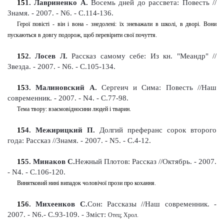
15
1
. Лавриненко А.
Восемь дней до рассвета: Повесть //
Знамя.
-
2007. - N6. - С.114-136
.
Герої повісті - він і вона - знедолені: їх зневажали в школі, в дворі. Вони
пускаються в довгу подорож, щоб перевірити свої почуття.
15
2
. Лосев Л.
Рассказ самому себе: Из кн. "Меандр" //
Звезда. - 2007. - N6. - С.105-134
.
15
3
. Малиновский А.
Сергеич и Сима: Повесть //Наш
современник. - 2007. - N4. - С.77-98
.
Тема твору: взаємовідносини людей і тварин.
15
4
. Межирицкий П.
Долгий преферанс сорок второго
года: Рассказ //Знамя.
-
2007. - N5. - С.4-12
.
15
5
. Минаков С.
Нежный Плотов: Рассказ //Октябрь. - 2007.
- N4. - С.106-120
.
Винятковий нині випадок чоловічої прози про кохання
.
15
6
. Михеенков С.
Сон: Рассказы //Наш современник. -
2007. - N6.- С.93-109
. -
Зміст:
Отец; Хрол.