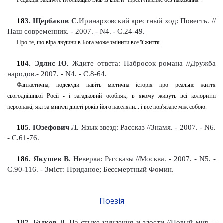
Редакція закінчує публікацію глав із книги "Преступление без наказания"
.
18
3
. Щербаков С.
Иринарховский крестный ход: Повесть. //
Наш современник. - 2007. - N4. - С.24-49
.
Про те, що віра людини в Бога може змінити все її життя.
18
4
. Эдлис Ю.
Ждите ответа: Набросок романа
//Дружба
народов.- 2007. - N4. - С.8-64
.
Фантастична, подекуди навіть містична історія про реальне життя
сьогоднішньої Росії - і загадковий особняк, в якому живуть всі колоритні
персонажі, які за минулі двісті років його населяли... і все пов'язане між собою.
18
5
. Юзефович Л.
Язык звезд: Рассказ //Знамя.
-
2007. - N6.
- С.61-76
.
18
6
. Якушев В.
Неверка: Рассказы //Москва. - 2007. - N5. -
С.90-116
. -
Зміст: Приданое; Бессмертный Фомин.
Поезія
1
87
. Быков Д.
На стыке умиления и злости
//Новый мир. -