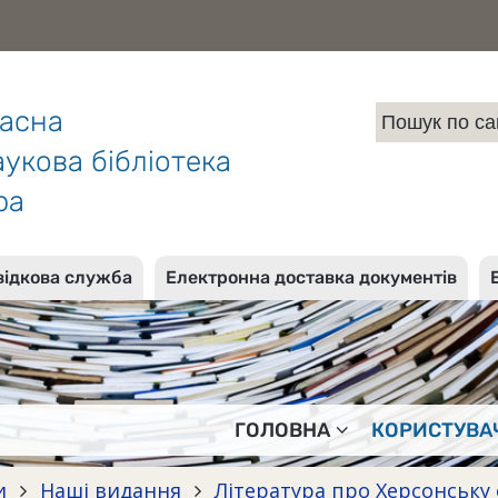
ласна
укова бібліотека
ра
відкова служба
Електронна доставка документів
ГОЛОВНА
КОРИСТУВА
и
Наші видання
Література про Херсонську 