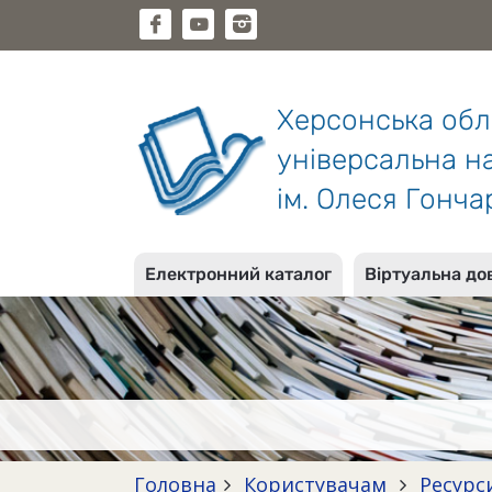
Херсонська об
універсальна на
ім. Олеся Гонча
Електронний каталог
Віртуальна до
Головна
Користувачам
Ресурс