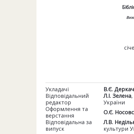
Бібл
Вихо
січ
Укладачі
В.Є. Деркач
Відповідальний
Л.І. Зелена
редактор
України
Оформлення та
О.Є. Носовс
верстання
Відповідальна за
Л.В. Неділь
випуск
культури 