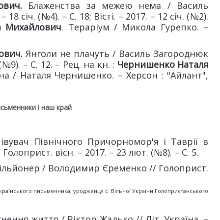
рович.
Блаженства за межею нема / Василь
8 січ. (№4). – С. 18; Вісті. – 2017. – 12 січ. (№2).
а Михайлович
. Тераріум / Микола Гурепко. –
нович.
Янголи не плачуть / Василь Загороднюк
(№9). – С. 12. – Рец. на кн. :
Чернишенко Наталя
кна / Наталя Чернишенко. – Херсон : "Айлант",
сьменники і наш край
івувач Північного Причорномор'я і Таврії в
лоприст. вісн. – 2017. – 23 лют. (№8). – С. 5.
мільйонер / Володимир Єременко // Голоприст.
українського письменника, уродженця с. Вільної України Голопристанського
нення життя / Віктор Жадько // Літ. Україна. –