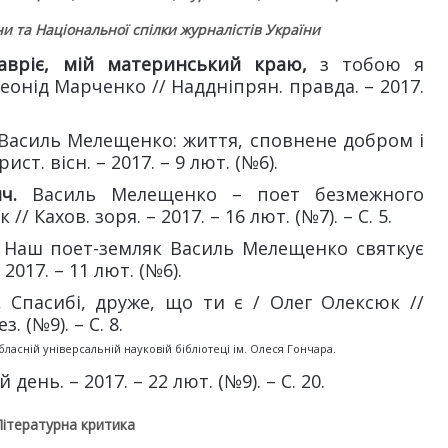
їни
та Національної спілки журналістів України
авріє, мій материнський краю,
з тобою я
Леонід Марченко // Наддніпрян. правда. – 2017.
Василь Мелещенко: життя, сповнене добром і
ст. вісн. – 2017. – 9 лют. (№6).
ич.
Василь Мелещенко – поет безмежного
/ Кахов. зоря. – 2017. – 16 лют. (№7). – С. 5.
Наш поет-земляк Василь Мелещенко святкує
2017. – 11 лют. (№6).
.
Спасибі, друже, що ти є / Олег Олексюк //
. (№9). – С. 8.
асній універсальній науковій бібліотеці ім. Олеся Гончара.
 день. – 2017. – 22 лют. (№9). – С. 20.
Літературна критика