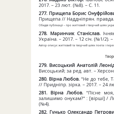
2017. – 23 лют. (№8). – С. 11.
277. Прищепа Борис Онуфрійов
Прищепа // Наддніпрян. правда. –
Обидві публікації – про життєвий і творчий шлях ук
278. Маринчик Станіслав.
Ічня
Україна. – 2017. – 12 січ. (№1/2). – 
Автор описує життєвий та творчий шлях поета і пер
Твор
279. Висоцький Анатолій Леоні
Висоцький; за ред. авт. – Херсон : 
280. Вірна Любов.
"Не до тебе, Т
// Придніпр. зірка. – 2017. – 24 л
281. Вірна Любов.
"Пісне моя
залишимо онукам?" : [вірші] / Лю
(№4).
282. Гунько Олександр Петров