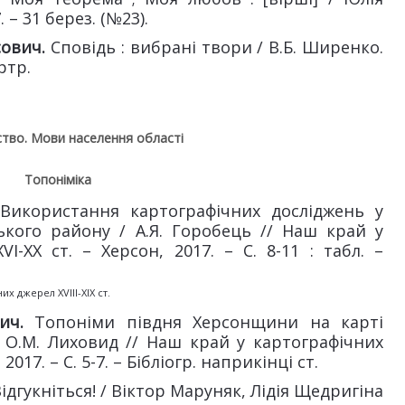
 – 31 берез. (№23).
сович.
Сповідь : вибрані твори / В.Б. Ширенко.
ортр.
тво. Мови населення області
Топоніміка
.
Використання картографічних досліджень у
ького району / А.Я. Горобець // Наш край у
I-XX ст. – Херсон, 2017. – С. 8-11 : табл. –
их джерел XVIII-XIX ст.
вич.
Топоніми півдня Херсонщини на карті
 О.М. Лиховид // Наш край у картографічних
2017. – С. 5-7. – Бібліогр. наприкінці ст.
ідгукніться! / Віктор Маруняк, Лідія Щедригіна