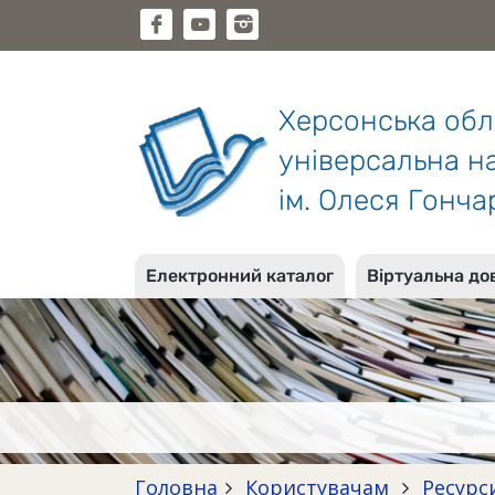
Херсонська об
універсальна на
ім. Олеся Гонча
Електронний каталог
Віртуальна до
Головна
Користувачам
Ресурс