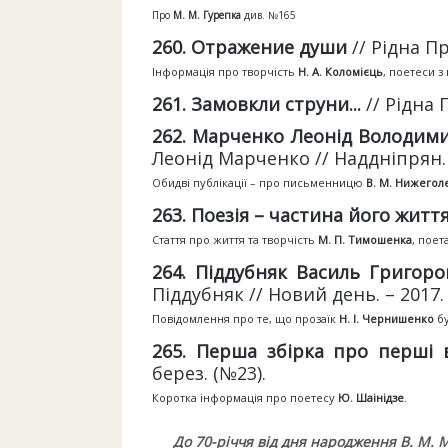
Про
М. М. Гурепка
див. №165
260. Отражение души
// Рідна Пр
Інформація про творчість
Н. А. Коломієць
, поетеси з 
261. Замовкли струни...
// Рідна П
262. Марченко Леонід Володим
Леонід Марченко // Наддніпрян. п
Обидві публікації – про письменницю
В. М. Нижегол
263. Поезія – частина
його житт
Стаття про життя та творчість
М. П. Тимошенка
, поет
264. Піддубняк Василь Григор
Піддубняк // Новий день. – 2017. –
Повідомлення про те, що прозаїк
Н. І. Чернишенко
бу
265. Перша збірка про
перші 
берез. (№23).
Коротка інформація про поетесу
Ю. Шаінідзе
.
До 70-річчя від дня народження В. М.