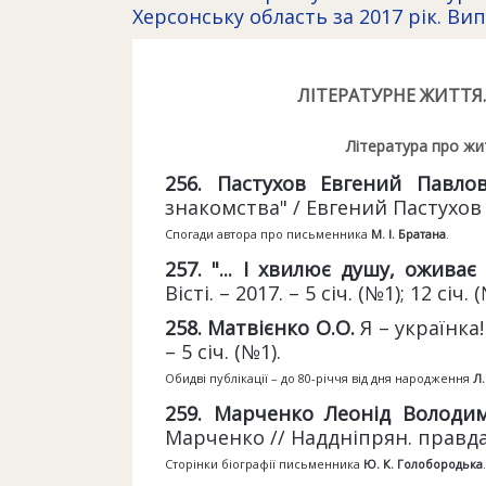
Херсонську область за 2017 рік. Вип
ЛІТЕРАТУРНЕ ЖИТТЯ
Література про жит
256. Пастухов Евгений Павло
знакомства" / Евгений Пастухов /
Спогади автора про письменника
М. І. Братана
.
257. "... І хвилює
душу, оживає 
Вісті. – 2017. – 5 січ. (№1); 12 січ. 
258. Матвієнко О.О.
Я – українка!
– 5 січ. (№1).
Обидві публікації – до 80-річчя від дня народження
Л.
259. Марченко Леонід Володи
Марченко // Наддніпрян. правда. –
Сторінки біографії письменника
Ю. К. Голобородька
.