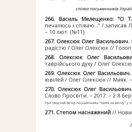
спілки письменників Укра
266. Василь Мелещенко: "О
Т
печалюсь і співаю..." / записав 
– 10 лют. (№11).
267. Олексюк Олег Васильович.
радістю / Олег Олексюк // Голопри
268. Олексюк Олег Васильов
таврійського духу / Олег Олексюк /
269. Олексюк Олег Васильович.
ювілей / Олег Олексюк // Маяк. – 
270. Олексюк Олег Васильович
Слово Просвіти. – 2017. – 2-8 берез
Про творчий вечір письменника "Шлях на весну" у обл
271. Степом наснажений
// Новий