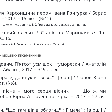
ич.
Херсонщина пером
Івана Григурка
/ Борис
 2017. – 15 лют. (№12).
раїнського письменника
І. С. Григурка
та зв'язок з Херсонщиною.
нський одесит / Станіслав Маринчик // Літ.
С. 15.
екладача
А. І. Євси
, в т. ч. діяльність у м. Херсоні.
и місцевих письменників
дович.
П'ятсот усмішок : гуморески / Анатолій
Айлант, 2017. – 319 с. : іл.
арасе, до внуків твоїх..." : [вірш] / Любов Вірна
ют. (№8).
, пісне – мого серця вісник..." ; "Що ж ми
бов Вірна // Придніпр. зірка. – 2017. – 27 січ.
ич.
"Що там віків облоги..." ; Гімалаї : [вірші] /