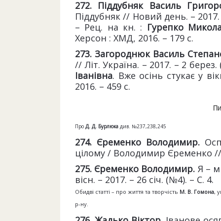
272. Піддубняк Василь Григо
Піддубняк // Новий день. – 2017. – 1
– Рец. на кн. :
Гурепко Микол
Херсон : ХМД, 2016. – 179 с.
273. Загороднюк Василь Степа
// Літ. Україна. – 2017. – 2 берез. 
Іванівна
. Вже осінь стукає у ві
2016. – 459 с.
Пи
Про
Д.
Д.
Бурлюка
див. №237,238,245
274. Єременко Володимир.
Осп
цілому / Володимир Єременко // Го
275. Єременко Володимир.
Я – 
вісн. – 2017. – 26 січ. (№4). – С. 4.
Обидві статті – про життя та творчість
М. В. Гомона
, 
р-ну.
276. Жадько Віктор.
Іванове осяг