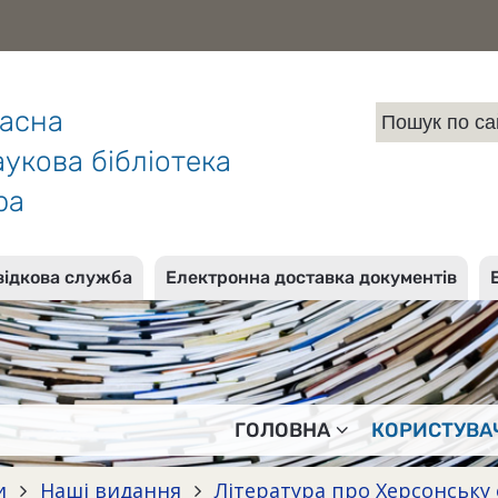
ласна
укова бібліотека
ра
відкова служба
Електронна доставка документів
ГОЛОВНА
КОРИСТУВА
и
Наші видання
Література про Херсонську