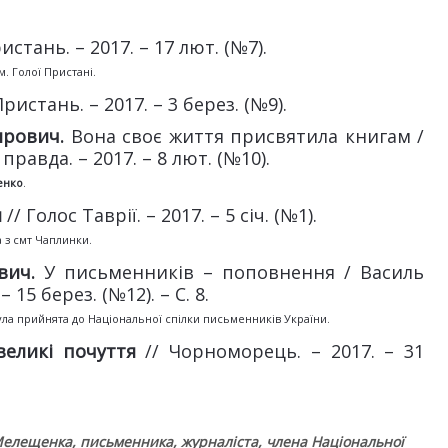
истань. – 2017. – 17 лют. (№7).
м. Голої Пристані.
ристань. – 2017. – 3 берез. (№9).
ирович.
Вона своє життя присвятила книгам /
равда. – 2017. – 8 лют. (№10).
енко
.
я
// Голос Таврії. – 2017. – 5 січ. (№1).
а з смт Чаплинки.
ович.
У письменників – поповнення / Василь
 15 берез. (№12). – С. 8.
ла прийнята до Національної спілки письменників України.
великі почуття
// Чорноморець. – 2017. – 31
 Мелещенка
,
письменника
,
журналіста, члена Національної