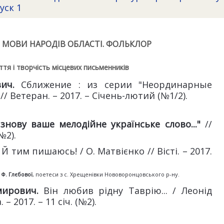
уск 1
. МОВИ НАРОДІВ ОБЛАСТІ. ФОЛЬКЛОР
тя і творчість місцевих письменників
вич.
Сближение : из серии "Неординарные
/ Ветеран. – 2017. – Січень-лютий (№1/2).
знову ваше мелодійне українське слово..."
//
(№2).
 Й тим пишаюсь! / О. Матвієнко // Вісті. – 2017.
 Ф. Глєбової
, поетеси з с. Хрещенівки Нововоронцовського р-ну.
мирович.
Він любив рідну Таврію... / Леонід
 2017. – 11 січ. (№2).