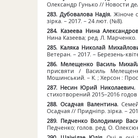
Олександр Гунько // Новости дело
283. Дубовалова Надія.
Жіноче с
зірка. – 2017. – 24 лют. (№8).
284. Казеева Нина Александро
Нина Казеева; ред. Л. Марченко. –
285. Каляка Николай Михайлов
Ветеран. – 2017. – Березень-квіт
286. Мелещенко Василь Михай
присвяти / Василь Мелещенко
Мошинський. – К. ; Херсон : Просві
287. Несин Юрий Николаевич.
стихотворений 2015–2016 годов /
288. Осадчая Валентина.
Семей
Осадчая // Придніпр. зірка. – 2017
289. Педченко Володимир Вас
Педченко; голов. ред. О. Олексюк. –
290. Шаінідзе Юлія.
Очі в очі 