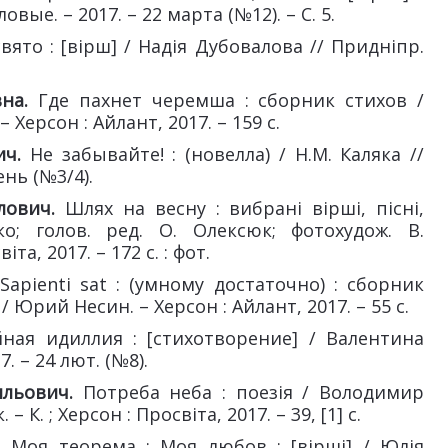
вые. – 2017. – 22 марта (№12). – С. 5.
вято : [вірш] / Надія Дубовалова // Придніпр.
вна.
Где пахнет черемша : сборник стихов /
 Херсон : Айлант, 2017. – 159 с.
ич.
Не забывайте! : (новелла) / Н.М. Каляка //
ень (№3/4).
лович.
Шлях на весну : вибрані вірші, пісні,
; голов. ред. О. Олексюк; фотохудож. В.
та, 2017. – 172 с. : фот.
Sapienti sat : (умному достаточно) : сборник
 Юрий Несин. – Херсон : Айлант, 2017. – 55 с.
ная идиллия : [стихотворение] / Валентина
. – 24 лют. (№8).
ильович.
Потреба неба : поезія / Володимир
 К. ; Херсон : Просвіта, 2017. – 39, [1] с.
; Моя теорема ; Моя любов : [вірші] / Юлія