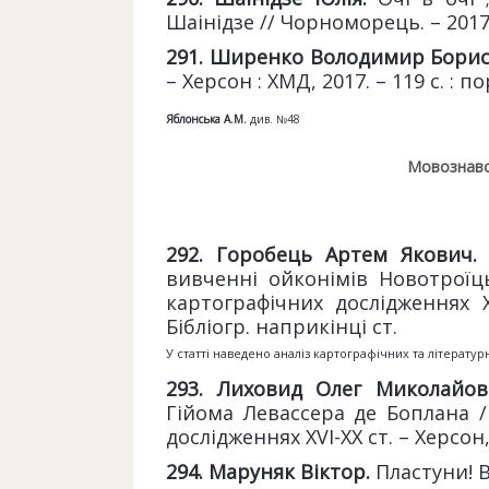
Шаінідзе // Чорноморець. – 2017.
291. Ширенко Володимир Бори
– Херсон : ХМД, 2017. – 119 с. : п
Яблонська А.М.
див. №48
Мовознавс
292. Горобець Артем Якович
вивченні ойконімів Новотроїц
картографічних дослідженнях XV
Бібліогр. наприкінці ст.
У статті наведено аналіз картографічних та літературн
293. Лиховид Олег Миколайо
Гійома Левассера де Боплана /
дослідженнях XVI-XX ст. – Херсон, 
294. Маруняк Віктор.
Пластуни! В