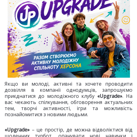
Якщо ви молоді, активні та хочете проводити
дозвілля в компанії однодумців, запрошуємо
приєднатися до молодіжного клубу
«Upgrade»
. На
вас чекають спілкування, обговорення актуальних
тем, творчі активності, ігри та можливість
познайомитися з новими людьми.
«Upgrade»
– це простір, де можна відволіктися від
щоденних турбот, опанувати нові навички і