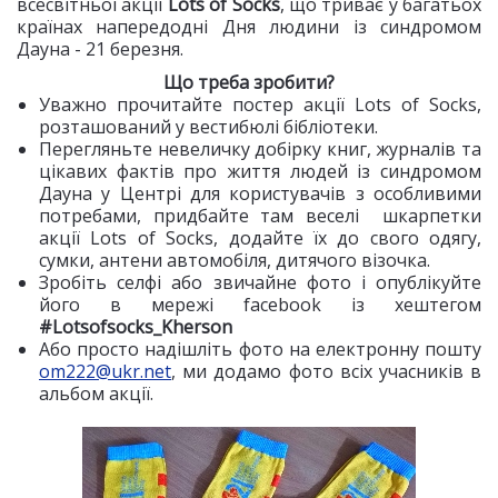
всесвітньої акції
Lots of Socks
, що триває у багатьох
країнах напередодні Дня людини із синдромом
Дауна - 21 березня.
Що треба зробити?
Уважно прочитайте постер акції Lots of Socks,
розташований у вестибюлі бібліотеки.
Перегляньте невеличку добірку книг, журналів та
цікавих фактів про життя людей із синдромом
Дауна у Центрі для користувачів з особливими
потребами, придбайте там веселі шкарпетки
акції Lots of Socks, додайте їх до свого одягу,
сумки, антени автомобіля, дитячого візочка.
Зробіть селфі або звичайне фото і опублікуйте
його в мережі facebook із хештегом
#Lotsofsocks_Kherson
Або просто надішліть фото на електронну пошту
om222@ukr.net
, ми додамо фото всіх учасників в
альбом акції.