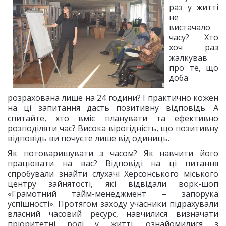
раз у житті
не
вистачало
часу? Хто
хоч раз
жалкував
про те, що
доба
розрахована лише на 24 години? І практично кожен
на ці запитання дасть позитивну відповідь. А
спитайте, хто вміє планувати та ефективно
розподіляти час? Висока вірогідність, що позитивну
відповідь ви почуєте лише від одиниць.
Як потоваришувати з часом? Як навчити його
працювати на вас? Відповіді на ці питання
спробували знайти слухачі Херсонського міського
центру зайнятості, які відвідали ворк-шоп
«Грамотний тайм-менеджмент – запорука
успішності». Протягом заходу учасники підрахували
власний часовий ресурс, навчилися визначати
пріоритетні ролі у житті, ознайомилися з