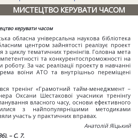
МИСТЕЦТВО КЕРУВАТИ ЧАСОМ
ецтво керувати часом
ька обласна універсальна наукова бібліотека
бласним центром зайнятості реалізує проект
ся з циклу тематичних тренінгів. Головна мета
омпетентності та конкурентоспроможності на
и роботу. За час реалізації проекту в навчанні
окрема воїни АТО та внутрішньо переміщені
увся тренінг «Грамотний тайм-менеджмент –
енера Оксани Шестакової учасники тренінгу
ланування власного часу, основи ефективного
милися з найпопулярнішими методиками
зяли участь у практичних вправах.
Анатолій Яїцький
). – C. 7.