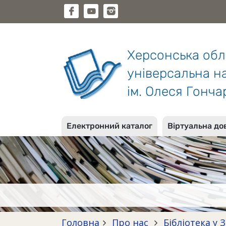
Херсонська об
універсальна на
ім. Олеся Гонча
Електронний каталог
Віртуальна до
Головна
Про нас
Бібліотека у 