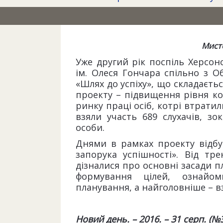
Мист
Уже другий рік поспіль Херсонс
ім. Олеся Гончара спільно з О
«Шлях до успіху», що складаєть
проекту – підвищення рівня к
ринку праці осіб, котрі втратил
взяли участь 689 слухачів, з
особи.
Днями в рамках проекту відб
запорука успішності». Від тр
дізналися про основні засади п
формування цілей, ознайо
планування, а найголовніше – в
Новий день. – 2016. – 31 серп. (№36