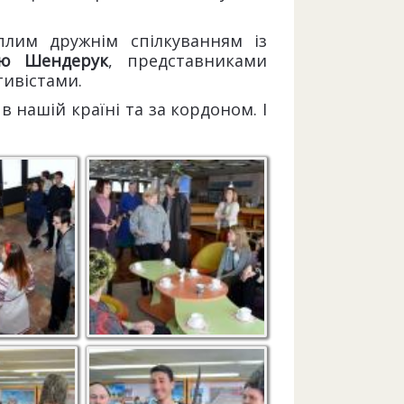
плим дружнім спілкуванням із
ою Шендерук
, представниками
тивістами.
 нашій країні та за кордоном. І
ня
Привітання гостям від
ерегляду
керівництва бібліотеки
гадку
Козацька шабля
подобається всім!