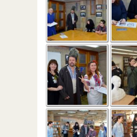
Наші гарні україночки
Гості у за
та справжній чумак
раритетів
Прокладаємо
Мандруєм
Чумацький Шлях!
чумаків!