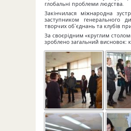
глобальні проблеми людства.
Закінчилася міжнародна зуст
заступником генерального д
творчих об`єднань та клубів при
За своєрідним «круглим столом»
зроблено загальний висновок: кн
Зустріч “Active
Початок в
Citizens” у Гончарівці
Перше знайомство з
Козаки&Ч
козаками і чумаками