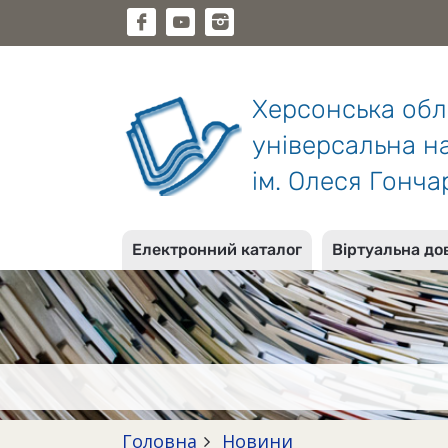
Херсонська об
універсальна на
ім. Олеся Гонча
Електронний каталог
Віртуальна до
Головна
Новини