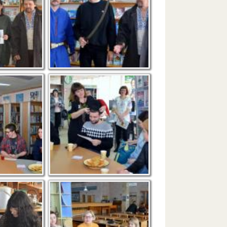
аколики
Отамана вибрано!
оробіт від
Зустріч з творчими
й погляд”
об`єднаннями при
бібліотеці