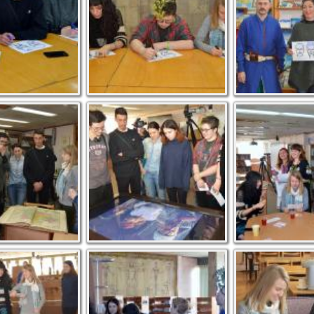
хваті від
Під час екскурсії
Українські см
 Гончарівки
о маршрутом
Атракція “Морський
Перегляд фот
бій”
клубу “Свіжи