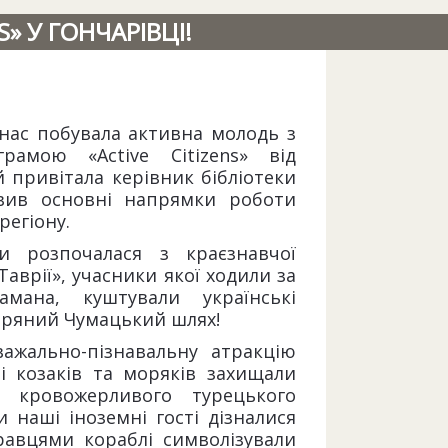
» У ГОНЧАРІВЦІ!
 нас побувала активна молодь з
рамою «Active Citizens» від
й привітала керівник бібліотеки
авив основні напрямки роботи
регіону.
и розпочалася з краєзнавчої
Таврії», учасники якої ходили за
мана, куштували українські
оряний Чумацький шлях!
ажально-пізнавальну атракцію
і козаків та моряків захищали
 кровожерливого турецького
и наші іноземні гості дізналися
гравцями кораблі символізували