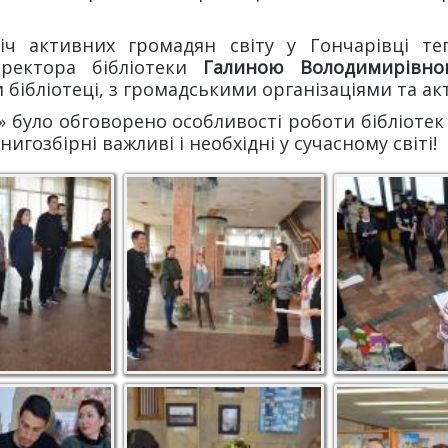
річ активних громадян світу у Гончарівці те
иректора бібліотеки
Галиною Володимирівн
 бібліотеці, з громадськими організаціями та ак
 було обговорено особливості роботи бібліотек в
игозбірні важливі і необхідні у сучасному світі!
ізиту
Екскурсія “Чумаки в
Представлен
Таврії”
книжкового п
умаки
Конкурс дизайну
Світлина на з
чумацької зачіски