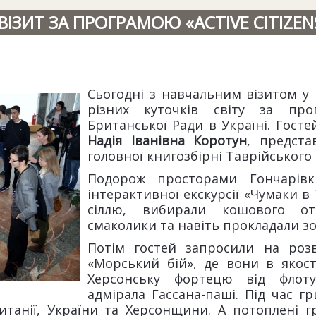
ЗИТ ЗА ПРОГРАМОЮ «ACTIVE CITIZENS
Сьогодні з навчальним візитом у
різних куточків світу за прог
Британської Ради в Україні. Госте
Надія Іванівна Коротун
, предст
головної книгозбірні Таврійського 
Подорож просторами Гончарівк
інтерактивної екскурсії «Чумаки в 
сіллю, вибирали кошового ота
смаколики та навіть прокладали з
Потім гостей запросили на розв
«Морський бій», де вони в якост
Херсонську фортецю від флоту
адмірала Гассана-паші. Під час гр
итанії, України та Херсонщини. А потоплені 