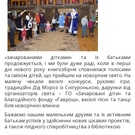
«зачарованими дітками» та їх батьками
продовжується, і ми були дуже раді, коли в перші
дні нового року книгозбірня сповнилася голосами
та сміхом дітей, що прийшли на новорічне свято. На
малечу чекали веселі конкурси, рухливі ігри,
традиційні Дід Мороз із Снігуронькою, дарунки від
організаторів свята – ГО «Зачаровані діти» та
благодійного фонду «Гаврош», веселі пісні та танці
біля новорічної ялинки.
Бажаємо нашим маленьким друзям та їх активним
батькам успіхів у здійсненні нових цікавих проектів,
а також плідного співробітництва з бібліотекою.