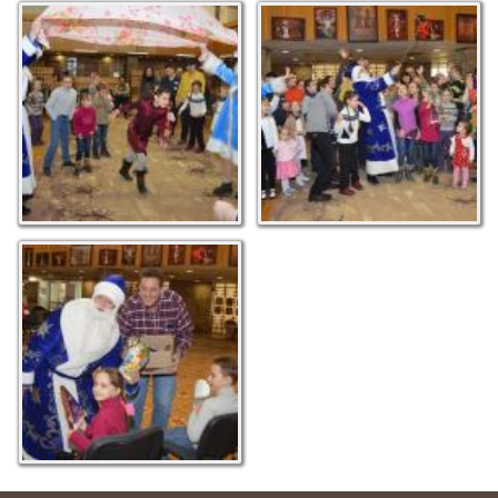
Веселі розваги з Дідом
Селфі з Дідом Морозом
Морозом та Снігуркою
Всі люблять подарунки