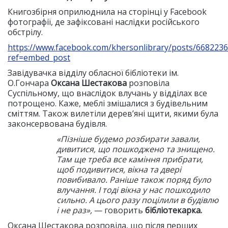
Книгозбірня оприлюднила на сторінці у Facebook
фотографії, де зафіксовані наслідки російського
обстрілу.
https://www.facebook.com/khersonlibrary/posts/668223
ref=embed_post
Завідувачка відділу обласної бібліотеки ім.
О.Гончара
Оксана Шестакова
розповіла
Суспільному, що внаслідок влучань у відділах все
потрощено. Каже, меблі змішалися з будівельним
сміттям. Також вилетіли деревʼяні щити, якими була
законсервована будівля.
«Пізніше будемо розбирати завали,
дивитися, що пошкоджено та знищено.
Там ще треба все каміння прибрати,
щоб подивитися, вікна та двері
повибивало. Раніше також поряд було
влучання. І тоді вікна у нас пошкодило
сильно. А цього разу поцілили в будівлю
і не раз»,
— говорить
бібліотекарка.
Оксана Шестакова розповіла, що після перших