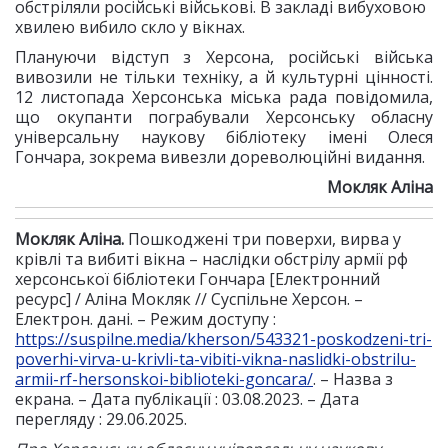
обстріляли російські військові. В закладі вибуховою
хвилею вибило скло у вікнах.
Плануючи відступ з Херсона, російські війська
вивозили не тільки техніку, а й культурні цінності.
12 листопада Херсонська міська рада повідомила,
що окупанти пограбували Херсонську обласну
універсальну наукову бібліотеку імені Олеся
Гончара, зокрема вивезли дореволюційні видання.
Мокляк Аліна
Мокляк Аліна.
Пошкоджені три поверхи, вирва у
крівлі та вибиті вікна – наслідки обстрілу армії рф
херсонської бібліотеки Гончара [Електронний
ресурс] / Аліна Мокляк // Суспільне Херсон. –
Електрон. дані. – Режим доступу :
https://suspilne.media/kherson/543321-poskodzeni-tri-
poverhi-virva-u-krivli-ta-vibiti-vikna-naslidki-obstrilu-
armii-rf-hersonskoi-biblioteki-goncara/
. – Назва з
екрана. – Дата публікації : 03.08.2023. – Дата
перегляду : 29.06.2025.