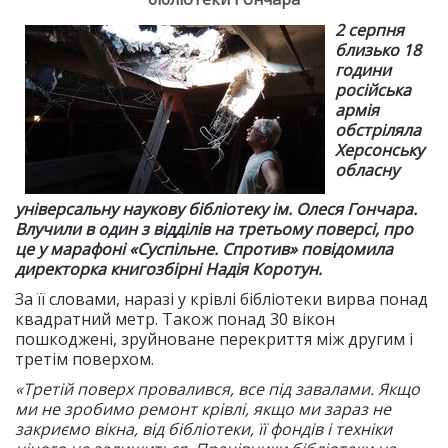
2 серпня
близько 18
години
російська
армія
обстріляла
Херсонську
обласну
універсальну наукову бібліотеку ім. Олеся Гончара.
Влучили в один з відділів на третьому поверсі, про
це у марафоні «Суспільне. Спротив» повідомила
директорка книгозбірні Надія Коротун.
За її словами, наразі у крівлі бібліотеки вирва понад
квадратний метр. Також понад 30 вікон
пошкоджені, зруйноване перекриття між другим і
третім поверхом.
«Третій поверх провалився, все під завалами. Якщо
ми не зробимо ремонт крівлі, якщо ми зараз не
закриємо вікна, від бібліотеки, її фондів і техніки