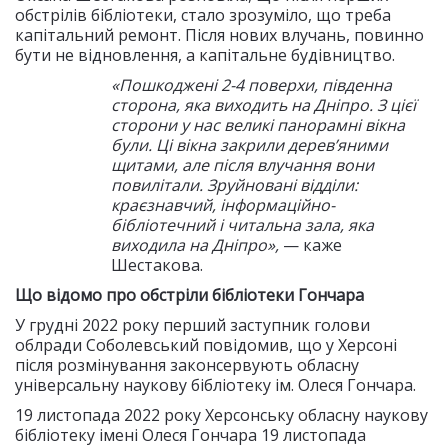
обстрілів бібліотеки, стало зрозуміло, що треба
капітальний ремонт. Після нових влучань, повинно
бути не відновлення, а капітальне будівництво.
«Пошкоджені 2-4 поверхи, південна
сторона, яка виходить на Дніпро. З цієї
сторони у нас великі панорамні вікна
були. Ці вікна закрили деревʼяними
щитами, але після влучання вони
повилітали. Зруйновані відділи:
краєзнавчий, інформаційно-
бібліотечний і читальна зала, яка
виходила на Дніпро»,
— каже
Шестакова.
Що відомо про обстріли бібліотеки Гончара
У грудні 2022 року перший заступник голови
облради Соболевський повідомив, що у Херсоні
після розмінування законсервують обласну
універсальну наукову бібліотеку ім. Олеся Гончара.
19 листопада 2022 року Херсонську обласну наукову
бібліотеку імені Олеся Гончара 19 листопада