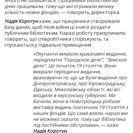
нічого не залишиться. Працівники бібліотеки на
днях працювали, тому що ми отримали велику
кількість нових фондів»,
— говорить директорка.
Надія Коротун
каже, що працівники створювали
базу даних, щоб після війни ці книги роздати
публічним бібліотекам. Наразі роботу призупинили,
говорить, що співробітники сторожують та
спускаються у підвальні приміщення.
«Окупанти викрали краєзнавчі видання,
передплатні "Городское дело", "Земское
дело". Це початок 19 століття. Вони
викрали періодичні видання,
враховуючи те, що це були видання про
Дніпропетровську, про Кіровоградську,
Одеську, Миколаївську області, які всі
входили в херсонську губернію. Ми
бачили, вони в Новотроїцьку робили
виставку видань поетичних 19 століття з
наших фондів. Що саме взяли, наразі ми
не можемо сказати, тому що бібліотека
під постійними обстрілами»,
—
каже
Надія Коротун
.