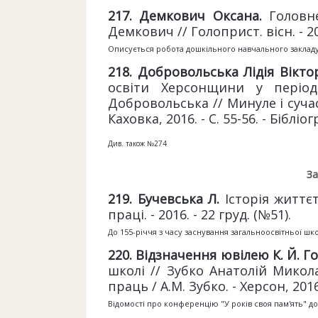
2
17
. Демкович Оксана.
Головн
Демкович // Голоприст. вісн. - 2016
Описується робота дошкільного навчального закладу
2
18
. Добровольська Лідія Вікто
освіти Херсонщини у період 
Добровольська // Минуле і сучас
Каховка, 2016. - С. 55-56. - Бібліо
Див. також №274
За
2
19
. Бучевська Л.
Історія життєт
праці. - 2016. - 22 груд. (№51).
До 155-річчя з часу заснування загальноосвітньої шк
220. Відзначення ювілею К. Й. 
школі // Зубко Анатолій Микол
праць / А.М. Зубко. - Херсон, 2016.
Відомості про конференцію "У років своя пам'ять" до