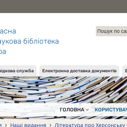
ласна
укова бібліотека
ра
відкова служба
Електронна доставка документів
ГОЛОВНА
КОРИСТУВА
и
Наші видання
Література про Херсонську