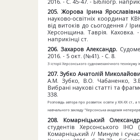
2016. - С. 45-47. - Бібліогр. наприк
2
05
. Жорова Ірина Ярославівна
науково-освітніх координат КВН
від витоків до сьогодення / Іри
Херсонщина. Таврія. Каховка. - Х
наприкінці ст.
2
06
. Захаров Александр.
Судоме
2016. - 5 окт. (№41). - С. 8.
З історії Херсонського судномеханічного технікуму 
2
07
.
Зубко Анатолій Миколайов
А.М. Зубко, В.О. Чабаненко, З
Вибрані наукові статті та фрагмен
338.
Розповідь автора про розвиток освіти у XIX-XX ст.,
навчального закладу "Херсонська академія неперервн
208. Комарніцький Олександ
студентів Херсонського ІНО 
Комарніцький // Минуле і сучасн