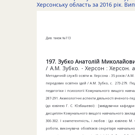
Херсонську область за 2016 рік. Вип
Див. також №113
197. Зубко Анатолій Миколайов
/ А.М. Зубко. - Херсон : Херсон. а
Методичній службі освіти м. Херсона - 35 років / А.М.
передових освітніх ідей / А.М. Зубко, с. 273-279. П
педагогіки і психології Комунального вищого навчал
287-291. Акмеологічні аспекти діяльності вченого-пед
(до ювілею Г. С. Юзбашевої) : [завідувачки кафедр
дисциплін Комунального вищого навчального закладу 
300-302. І компетентність, і любов : (до ювілею М.
роботи, виконувача обов'язків секретаря навчальн