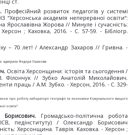
інці ст.
.
Професійний розвиток педагогів у системі
З "Херсонська академія неперервної освіти":
на Ярославівна Жорова // Минуле і сучасність:
ерсон ; Каховка, 2016. - С. 57-59. - Бібліогр.
ху – 70 лет! / Александр Захаров // Гривна. -
ім. адмірала Федора Ушакова.
ич.
Освіта Херсонщини: історія та сьогодення /
.В. Філончук // Зубко Анатолій Миколайович.
ти праць / А.М. Зубко. - Херсон, 2016. - С. 329-
 а також про роботу лабораторії географії та економіки Комунального вищого
ої освіти".
р Борисович.
Громадсько-політична робота
(ІСВ, педінституту) / Олександр Борисович
ість: Херсонщина. Таврія. Каховка. - Херсон ;