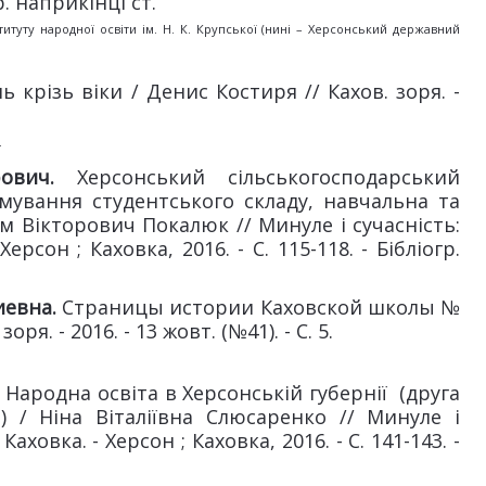
гр. наприкінці ст.
нституту народної освіти ім. Н. К. Крупської (нині – Херсонський державний
ь крізь віки / Денис Костиря // Кахов. зоря. -
.
рович.
Херсонський сільськогосподарський
ормування студентського складу, навчальна та
м Вікторович Покалюк // Минуле і сучасність:
ерсон ; Каховка, 2016. - С. 115-118. - Бібліогр.
иевна.
Страницы истории Каховской школы №
ря. - 2016. - 13 жовт. (№41). - С. 5.
.
Народна освіта в Херсонській губернії (друга
) / Ніна Віталіївна Слюсаренко // Минуле і
аховка. - Херсон ; Каховка, 2016. - С. 141-143. -