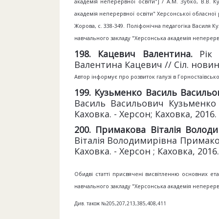
академія неперервної освіти"] / А.М. Зубко, В.В.
академія неперервної освіти" Херсонської обласної ра
Жорова, с. 338-349. Поліфонічна педагогіка Василя К
навчального закладу "Херсонська академія неперервної
198
. Кацевич Валентина.
Рік
Валентина Кацевич // Сіл. новини.
Автор інформує про розвиток галузі в Горностаївсько
199
. Кузьменко Василь Василь
Василь Васильович Кузьменко /
Каховка. - Херсон; Каховка, 2016. -
2
00
. Примакова Віталія Волод
Віталія Володимирівна Примаков
Каховка. - Херсон ; Каховка, 2016. 
Обидві статті присвячені висвітленню основних ет
навчального закладу "Херсонська академія неперервно
Див. також №205,207,213,385,408,411