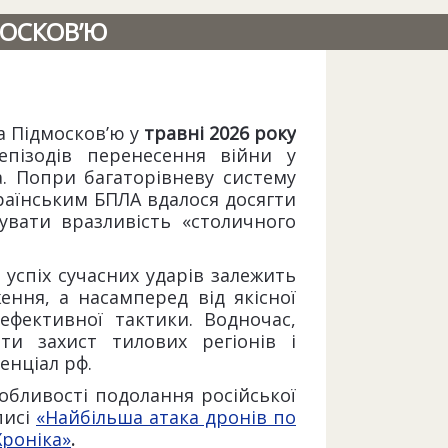
МОСКОВ’Ю
а Підмосков’ю у
травні 2026 року
епізодів перенесення війни у
а. Попри багаторівневу систему
країнським БПЛА вдалося досягти
увати вразливість «столичного
 успіх сучасних ударів залежить
ження, а насамперед від якісної
ефективної тактики. Водночас,
ти захист тилових регіонів і
енціал рф.
обливості подолання російської
писі
«Найбільша атака дронів по
Хроніка»
.