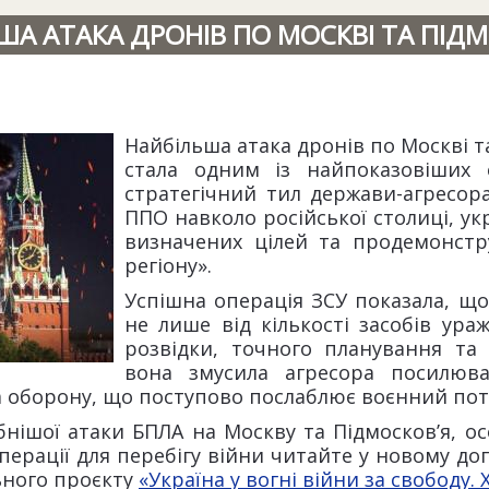
ША АТАКА ДРОНІВ ПО МОСКВІ ТА ПІД
Найбільша атака дронів по Москві т
стала одним із найпоказовіших 
стратегічний тил держави-агресор
ППО навколо російської столиці, у
визначених цілей та продемонстр
регіону».
Успішна операція ЗСУ показала, що
не лише від кількості засобів ура
розвідки, точного планування та 
вона змусила агресора посилюва
а оборону, що поступово послаблює воєнний пот
нішої атаки БПЛА на Москву та Підмосков’я, ос
перації для перебігу війни читайте у новому до
ьного проєкту
«Україна у вогні війни за свободу. 