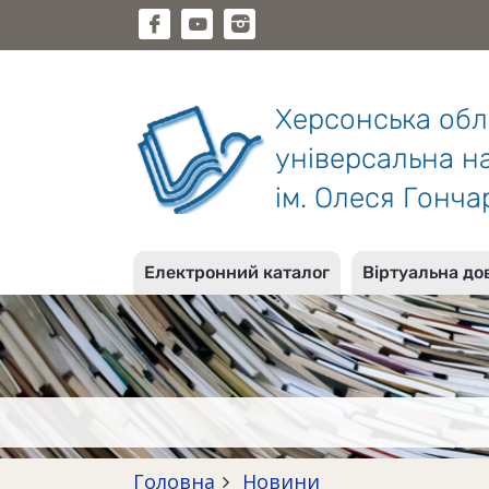
Херсонська об
універсальна на
ім. Олеся Гонча
Електронний каталог
Віртуальна до
Головна
Новини