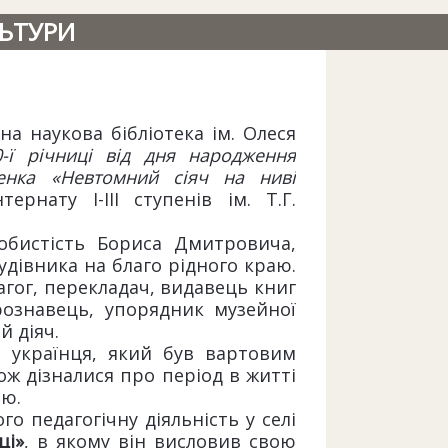
ЛЬТУРИ
а наукова бібліотека ім. Олеся
0-ї річниці від дня народження
ченка «Невтомний сіяч на ниві
рнату І-ІІІ ступенів ім. Т.Г.
собистість Бориса Дмитровича,
удівника на благо рідного краю.
агог, перекладач, видавець книг
урознавець, упорядник музейної
й діяч.
о українця, який був вартовим
кож дізналися про період в житті
ою.
о педагогічну діяльність у селі
ці»
, в якому він висловив свою