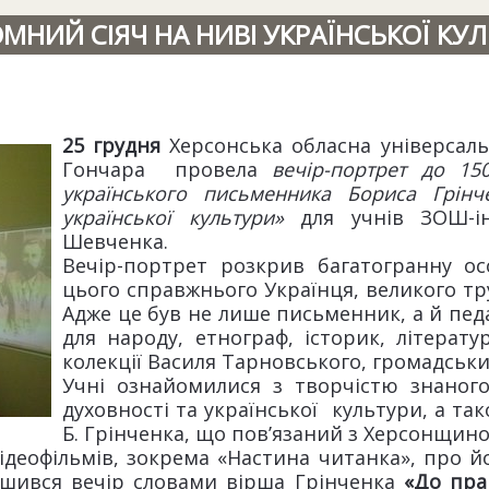
МНИЙ СІЯЧ НА НИВІ УКРАЇНСЬКОЇ КУ
25 грудня
Херсонська обласна універсальн
Гончара провела
вечір-портрет до 15
українського письменника Бориса Грін
української культури»
для учнів ЗОШ-інте
Шевченка.
Вечір-портрет розкрив багатогранну о
цього справжнього Українця, великого тр
Адже це був не лише письменник, а й пед
для народу, етнограф, історик, літерат
колекції Василя Тарновського, громадськи
Учні ознайомилися з творчістю знаног
духовності та української культури, а та
Б. Грінченка, що пов’язаний з Херсонщин
деофільмів, зокрема «Настина читанка», про йог
ершився вечір словами вірша Грінченка
«До пра