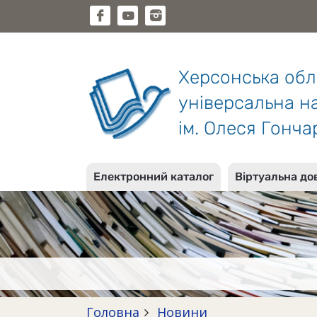
Херсонська об
універсальна на
ім. Олеся Гонча
Електронний каталог
Віртуальна до
Головна
Новини