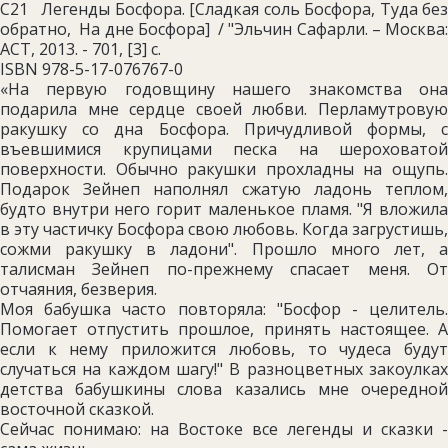
C21 Легенды Босфора. [Сладкая соль Босфора, Туда без
обратно, На дне Босфора] / "Эльчин Сафарли. – Москва:
АСТ, 2013. - 701, [3] с.
ISBN 978-5-17-076767-0
«На первую годовщину нашего знакомства она
подарила мне сердце своей любви. Перламутровую
ракушку со дна Босфора. Причудливой формы, с
въевшимися крупицами песка на шероховатой
поверхности. Обычно ракушки прохладны на ощупь.
Подарок Зейнеп наполнял сжатую ладонь теплом,
будто внутри него горит маленькое пламя. "Я вложила
в эту частичку Босфора свою любовь. Когда загрустишь,
сожми ракушку в ладони". Прошло много лет, а
талисман Зейнеп по-прежнему спасает меня. От
отчаяния, безверия.
Моя бабушка часто повторяла: "Босфор - целитель.
Помогает отпустить прошлое, принять настоящее. А
если к нему приложится любовь, то чудеса будут
случаться на каждом шагу!" В разноцветных закоулках
детства бабушкины слова казались мне очередной
восточной сказкой.
Сейчас понимаю: на Востоке все легенды и сказки -