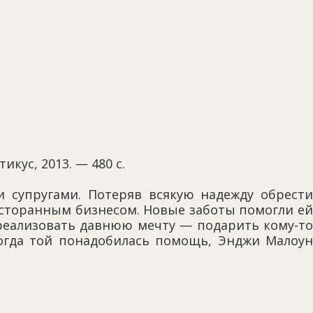
икус, 2013. — 480 с.
супругами. Потеряв всякую надежду обрести
сторанным бизнесом. Новые заботы помогли ей
 реализовать давнюю мечту — подарить кому-то
огда той понадобилась помощь, Энджи Малоун