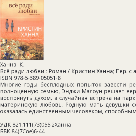
Ханна К.
Всё ради любви : Роман / Кристин Ханна; Пер. с а
ISBN 978-5-389-05051-8
Многие годы бесплодных попыток завести ре
полноценную семью, Энджи Малоун решает верн
воспрянуть духом, а случайная встреча на па
материнскую любовь. Родную мать девушки с
оказалась единственным человеком, способным 
УДК 821.111(73)055.2Ханна
ББК 84(7Сое)6-44