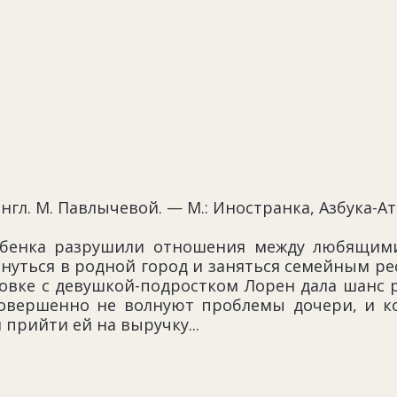
нгл. М. Павлычевой. — М.: Иностранка, Азбука-Атт
бенка разрушили отношения между любящими 
уться в родной город и заняться семейным ре
рковке с девушкой-подростком Лорен дала шанс
овершенно не волнуют проблемы дочери, и к
прийти ей на выручку...